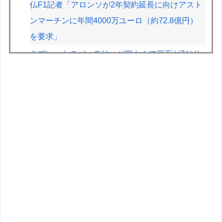
仏F1記者「アロンソが2年契約延長に向けアスト
ンマーチンに年間4000万ユーロ（約72.8億円）
を要求」
タブレットのバッテリーが膨らんで画面が剥がれ
てきたんやが
スーパーカブってもう完全にビジネスバイクとし
ての役目を終えてしまったよな
【画像】絵師「印刷会社にゴミみたい印刷された
から晒すわ」→お前がクレーマーだと大炎上
【画像】旅人女子「夜景を撮りたかっただけなの
に、故郷の村が燃やされたみたいになった」
←26万ｲｲﾈｗｗｗｗ
【悲報】教室、ヤンキーがブチ切れでとんでもな
い空気になるｗｗｗｗ