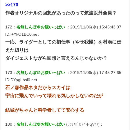
>>170
作者オリジナルの回想があったのって筑波以外全員？
172：
名無しんぼ＠お腹いっぱい
：2019/11/06(水) 15:45:43.07
ID:l+YkO1BC0.net
一応、ライダーとしての初仕事（やせ我慢）を村雨に伝
えた辺りは
ダイジェストながら回想と言えるんじゃないか？
173：
名無しんぼ＠お腹いっぱい
：2019/11/06(水) 17:45:27.65
ID:DYpgLhsi0.net
石ノ森作品ネタだからスカイは
宇宙に飛んでいって壊れる気しかしないのだが
結城がちゃんと科学者してて安心する
180：
名無しんぼ＠お腹いっぱい
(ﾜｯﾁｮｲ 0744-qV4/)
：