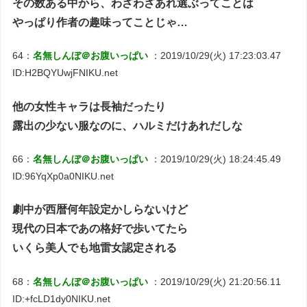
その数ある中から、わざわざあれ選ぶってことは
やっぱり作者の趣味ってことじゃ…
64：
名無しんぼ＠お腹いっぱい
：2019/10/29(火) 17:23:03.47
ID:H2BQYUwjFNIKU.net
他の女性キャラは長袖だったり
露出の少ない服なのに、ハルミだけあれだしな
66：
名無しんぼ＠お腹いっぱい
：2019/10/29(火) 18:24:45.49
ID:96YqXp0a0NIKU.net
劇中が西暦何年設定かしらないけど
現代の日本であの格好で歩いてたら
いくら美人でも地雷女認定される
68：
名無しんぼ＠お腹いっぱい
：2019/10/29(火) 21:20:56.11
ID:+fcLD1dy0NIKU.net