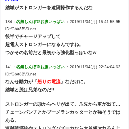
結城がストロンガーを遠隔操作するんだな
134：
名無しんぼ＠お腹いっぱい
：2019/11/04(月) 15:41:55.95
ID:fGb/t8BV0.net
後半でチャージアップして
超電人ストロンガーになるんですね。
つかその名前だと最初から強化型っぽいなw
141：
名無しんぼ＠お腹いっぱい
：2019/11/04(月) 22:24:04.62
ID:fGb/t8BV0.net
なんせ動力が「
怒りの電流
」なだけに。
結城と茂は兄弟なのだ!!
ストロンガーの頭からヘリが出て、爪先から車が出て…
チェーンパンチとかブーメランカッターとか強そうでは
ある。
速射破壊銃やストロングバズーカなら大首領ヤれるんじ