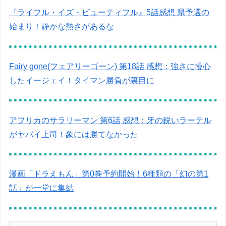
『ライフル・イズ・ビューティフル』5話感想 県予選の
始まり！静かな熱さがあるな
Fairy gone(フェアリーゴーン) 第18話 感想：強さに慢心
したイージェイ！タイマン勝負が裏目に
アフリカのサラリーマン 第6話 感想：牙の鋭いラーテル
がヤバイ上司！象には勝てなかった
漫画「ドラえもん」第0巻予約開始！6種類の「幻の第1
話」が一堂に集結