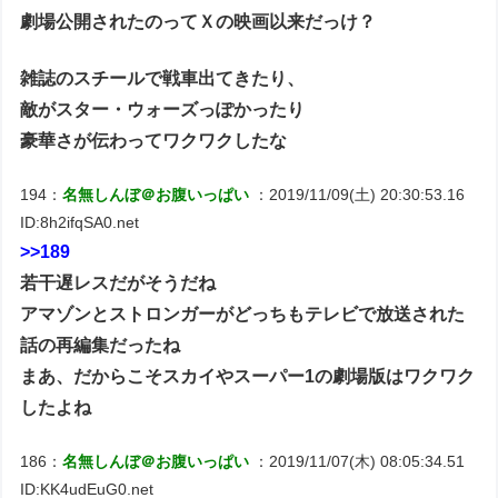
劇場公開されたのってＸの映画以来だっけ？
雑誌のスチールで戦車出てきたり、
敵がスター・ウォーズっぽかったり
豪華さが伝わってワクワクしたな
194：
名無しんぼ＠お腹いっぱい
：2019/11/09(土) 20:30:53.16
ID:8h2ifqSA0.net
>>189
若干遅レスだがそうだね
アマゾンとストロンガーがどっちもテレビで放送された
話の再編集だったね
まあ、だからこそスカイやスーパー1の劇場版はワクワク
したよね
186：
名無しんぼ＠お腹いっぱい
：2019/11/07(木) 08:05:34.51
ID:KK4udEuG0.net