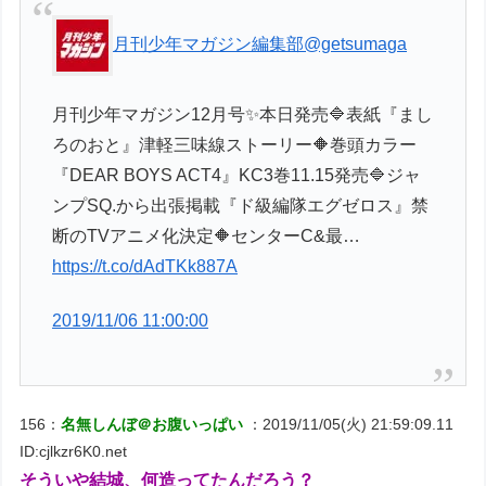
月刊少年マガジン編集部
@getsumaga
月刊少年マガジン12月号✨本日発売🔷表紙『まし
ろのおと』津軽三味線ストーリー🔶巻頭カラー
『DEAR BOYS ACT4』KC3巻11.15発売🔷ジャ
ンプSQ.から出張掲載『ド級編隊エグゼロス』禁
断のTVアニメ化決定🔶センターC&最…
https://t.co/dAdTKk887A
2019/11/06 11:00:00
156：
名無しんぼ＠お腹いっぱい
：2019/11/05(火) 21:59:09.11
ID:cjlkzr6K0.net
そういや結城、何造ってたんだろう？