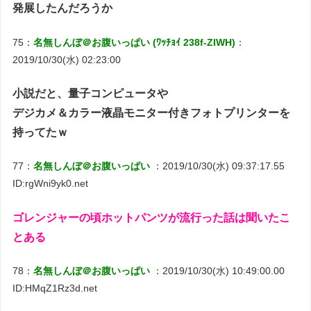
発展したんだろうか
75：
名無しんぼ＠お腹いっぱい (ﾜｯﾁｮｲ 238f-ZlWH)
：
2019/10/30(水) 02:23:00
小説だと、量子コンピュータや
デジカメ＆カラー液晶モニター付きフォトプリンターを
持ってたｗ
77：
名無しんぼ＠お腹いっぱい
：2019/10/30(水) 09:37:17.55
ID:rgWni9yk0.net
ゴレンジャーの頃ホットパンツが流行った話は聞いたこ
とある
78：
名無しんぼ＠お腹いっぱい
：2019/10/30(水) 10:49:00.00
ID:HMqZ1Rz3d.net