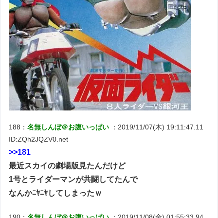
188：
名無しんぼ＠お腹いっぱい
：2019/11/07(木) 19:11:47.11
ID:ZQh2JQZV0.net
>>181
最近スカイの劇場版見たんだけど
1号とライダーマンが共闘してたんで
なんかﾆﾔﾆﾔしてしまったｗ
190：
名無しんぼ＠お腹いっぱい
：2019/11/08(金) 01:55:33.94