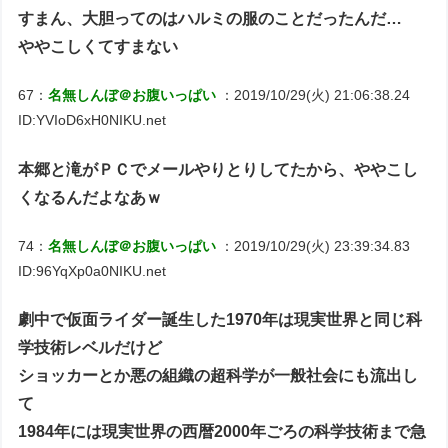
すまん、大胆ってのはハルミの服のことだったんだ…
ややこしくてすまない
67：
名無しんぼ＠お腹いっぱい
：2019/10/29(火) 21:06:38.24
ID:YVIoD6xH0NIKU.net
本郷と滝がＰＣでメールやりとりしてたから、ややこし
くなるんだよなあｗ
74：
名無しんぼ＠お腹いっぱい
：2019/10/29(火) 23:39:34.83
ID:96YqXp0a0NIKU.net
劇中で仮面ライダー誕生した1970年は現実世界と同じ科
学技術レベルだけど
ショッカーとか悪の組織の超科学が一般社会にも流出し
て
1984年には現実世界の西暦2000年ごろの科学技術まで急