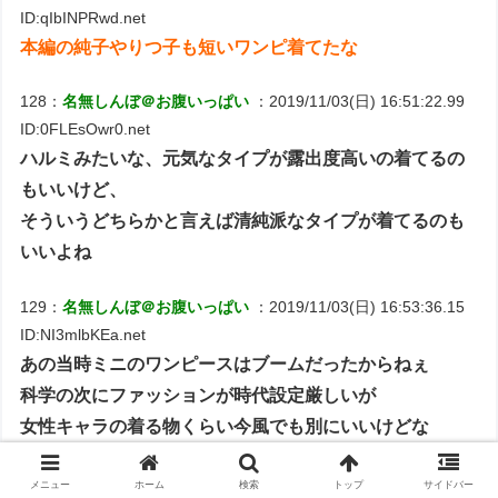
ID:qIbINPRwd.net
本編の純子やりつ子も短いワンピ着てたな
128：
名無しんぼ＠お腹いっぱい
：2019/11/03(日) 16:51:22.99
ID:0FLEsOwr0.net
ハルミみたいな、元気なタイプが露出度高いの着てるの
もいいけど、
そういうどちらかと言えば清純派なタイプが着てるのも
いいよね
129：
名無しんぼ＠お腹いっぱい
：2019/11/03(日) 16:53:36.15
ID:NI3mlbKEa.net
あの当時ミニのワンピースはブームだったからねぇ
科学の次にファッションが時代設定厳しいが
女性キャラの着る物くらい今風でも別にいいけどな
130：
名無しんぼ＠お腹いっぱい
：2019/11/03(日) 17:02:38.27
メニュー
ホーム
検索
トップ
サイドバー