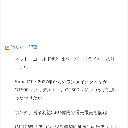
両津勘吉(2026)「こち亀の初版本おじいちゃんが
持ってるかもしれないよ！内容は変わらないから
ね！」
【学マス】初星学園のお色気担当
ドラクエのゼシカとかいう人気キャラwww
他サイト記事
Powered by livedoor 相互RSS
ネット「ゴールド免許はペーパードライバーの証」
←これ
SuperGT：2027年からのワンメイクタイヤが
GT500→ブリヂストン、GT300→ダンロップに決ま
ったわけだが
ホンダ、営業利益5307億円で過去最高を記録
仏F1記者「アロンソが2年契約延長に向けアストン