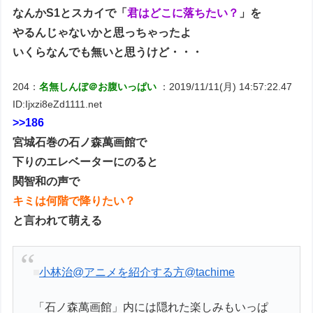
なんかS1とスカイで「
君はどこに落ちたい？
」を
やるんじゃないかと思っちゃったよ
いくらなんでも無いと思うけど・・・
204：
名無しんぼ＠お腹いっぱい
：2019/11/11(月) 14:57:22.47
ID:Ijxzi8eZd1111.net
>>186
宮城石巻の石ノ森萬画館で
下りのエレベーターにのると
関智和の声で
キミは何階で降りたい？
と言われて萌える
小林治@アニメを紹介する方
@tachime
「石ノ森萬画館」内には隠れた楽しみもいっぱ