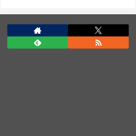
ウスに当て逃げされる車載。
【日本横断】大型の台風15号(チャンホン)…お盆休み
の天気に影響するおそれ
サウジ・パキスタン・トルコ3カ国が共同防衛協定締
結…「イスラム版NATO」指摘も！
サウジ・パキスタン・トルコ3カ国が共同防衛協定締
結…「イスラム版NATO」指摘も！
サウジ・パキスタン・トルコ3カ国が共同防衛協定締
結…「イスラム版NATO」指摘も！
「君たちはどう生きるか」Blu-ray予約受付開始！ア
フレコ台本や絵コンテ、米津玄師による主題歌「地球
儀」ミュージッククリップ収録。スタジオジブリ作品
で初の「4K UHD」版も発売！！
★【ワートリ】今月新発売!!第27巻まとめ【コメント