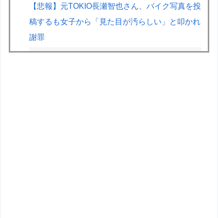
【悲報】元TOKIO長瀬智也さん、バイク写真を投
稿するも女子から「見た目が汚らしい」と叩かれ
謝罪
キャデラックF1、致命的なブレーキ問題の原因
が明らかになるも解決には至っておらずめども立
たず
世界のケイスケ・ホンダ「ラーメン700円は安す
ぎる！2000円にするべき」
【画像】露悪アニメ化ブーム、はじまるｗｗｗｗ
ｗｗｗ
【遊戯王】Fカップは「烙印」多すぎじゃない？
オリジナル30MS何となく考えたりするけど塗装
とか改造しちゃったら元の姿に戻せない！勿体無
い！って日和る！！