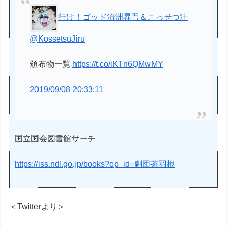
行け！ゴッド清洲昇吾＆こっせつ汁
@KossetsuJiru
頒布物一覧
https://t.co/iKTn6QMwMY
2019/09/08 20:33:11
国立国会図書館サーチ
https://iss.ndl.go.jp/books?op_id=劇団茶羽根
＜Twitterより＞