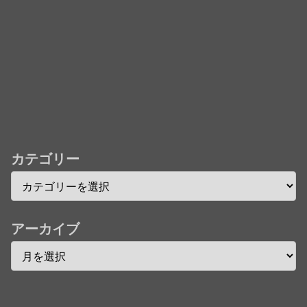
欄まとめます】【しばらく固定記事です】
★【ワートリ】今月第241話「遠征選抜試験㊲」第
242話「遠征選抜試験㊳」【コメント欄まとめます】
【しばらく固定記事です】
★【ワートリ】風間隊3人≒忍田単騎くらいのイメー
ジかな
カテゴリー
Powered by livedoor 相互RSS
アーカイブ