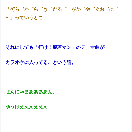
「ぞら゛か゛ら゛き゛だる゛ がか゛や゛ぐお゛に゛
～」っていうとこ。
それにしても「行け！般若マン」のテーマ曲が
カラオケに入ってる、という話。
はんにゃまああああん、
ゆうけええええええ