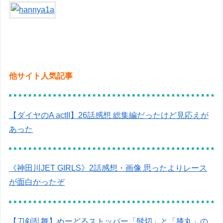
他サイト人気記事
【ダイヤのA actII】26話感想 総集編だったけど見応えが
あった
《神田川JET GIRLS》2話感想・画像 思ったよりレース
が面白かったぞ
【刀剣乱舞】ぬーどるストッパー「髭切」と「膝丸」の