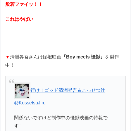
般若ファイッ！！
これはやばい
▼
清洲昇吾さんは怪獣映画
『Boy meets 怪獣』
を製作
中！
行け！ゴッド清洲昇吾＆こっせつ汁
@KossetsuJiru
関係ないですけど制作中の怪獣映画の特報で
す！