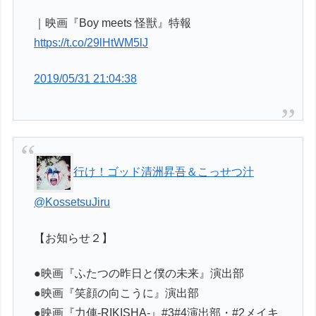
｜映画『Boy meets 怪獣』特報
https://t.co/29lHtWM5lJ
2019/05/31 21:04:38
行け！ゴッド清洲昇吾＆こっせつ汁
@KossetsuJiru
【お知らせ２】
●映画『ふたつの昨日と僕の未来』演出部
●映画『笑顔の向こうに』演出部
●映画『力俥-RIKISHA-』#3#4演出部・#2メイキ