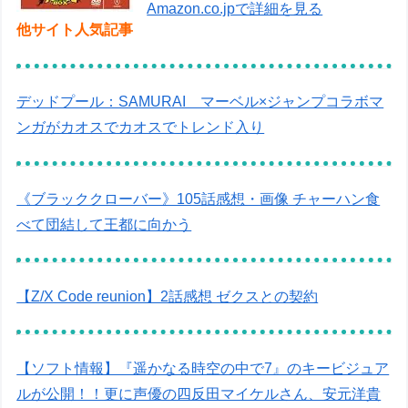
Amazon.co.jpで詳細を見る
他サイト人気記事
デッドプール：SAMURAI マーベル×ジャンプコラボマ
ンガがカオスでカオスでトレンド入り
《ブラッククローバー》105話感想・画像 チャーハン食
べて団結して王都に向かう
【Z/X Code reunion】2話感想 ゼクスとの契約
【ソフト情報】『遥かなる時空の中で7』のキービジュア
ルが公開！！更に声優の四反田マイケルさん、安元洋貴