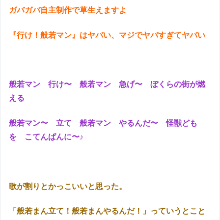
ガバガバ自主制作で草生えますよ
『行け！般若マン』はヤバい、マジでヤバすぎてヤバい
般若マン 行け〜 般若マン 急げ〜 ぼくらの街が燃
える
般若マン〜 立て 般若マン やるんだ〜 怪獣ども
を こてんぱんに〜♪
歌が割りとかっこいいと思った。
「般若まん立て！般若まんやるんだ！」っていうとこと