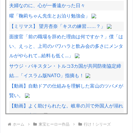
夫婦なのに、心が一番遠かった日々
曜「鞠莉ちゃん先生とお泊り勉強会」
【ミリマス】 望月杏奈「キスの練習……？」
面接官「前の職場を辞めた理由は何ですか？」僕「は
い、えっと、上司のパワハラと飲み会の多さにメンタ
ルがやられて...給料も低く...」
サウジ・パキスタン・トルコ3カ国が共同防衛協定締
結…「イスラム版NATO」指摘も！
【動画】自動ドアの仕組みを理解した富山のツバメが
賢い。
【動画】よく助けられたな。岐阜の川で外国人が溺れ
てしまう事故。
ホーム
東宝ヒーロー作品
行け！シリーズ
【動画】逃げる判断はやっ！埼玉でスマホ運転のプリ