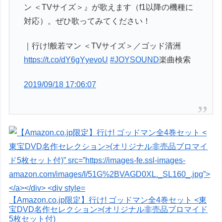
ン ＜TVサイズ＞』が歌えます（f1以降の機種に
対応）。ぜひ歌ってみてください！
｜行け!般若マン ＜TVサイズ＞／ゴッド清洲
https://t.co/dY6gYyevoU
#JOYSOUND
楽曲検索
2019/09/18 17:06:07
【Amazon.co.jp限定】行け! ゴッドマン全4巻セット <東
宝DVD名作セレクション>(オリジナル非売品ブロマイド
5枚セット付)