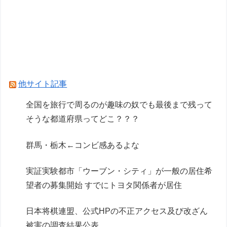
【NEEDY GIRL OVERDOSE】システムサービス
「超絶最かわてんしちゃん」プライズフィギュア
【彩色原型公開】
【リコリス・リコイル】セガ「錦木千束」と「井
ノ上たきな」 STREET SNAP プライズフィギュ
他サイト記事
ア【彩色原型公開】
全国を旅行で周るのが趣味の奴でも最後まで残って
そうな都道府県ってどこ？？？
Powered by livedoor 相互RSS
群馬・栃木←コンビ感あるよな
実証実験都市「ウーブン・シティ」が一般の居住希
望者の募集開始 すでにトヨタ関係者が居住
日本将棋連盟、公式HPの不正アクセス及び改ざん
被害の調査結果公表