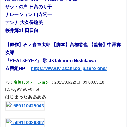
ザットの声:日高のり子
ナレーション:山寺宏一
アンナ:大久保聡美
桜井郷:山田日向
【原作】石ノ森章太郎 【脚本】高橋悠也 【監督】中澤祥
次郎
『REAL×EYEZ』 歌:J×Takanori Nishikawa
☆番組HP
https://www.tv-asahi.co.jp/zero-one/
73：
名無しステーション
：2019/09/22(日) 09:00:09.18
ID:7cg9VnWF0.net
はじまったああああ