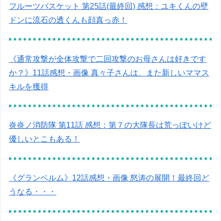
フルーツバスケット 第25話(最終回) 感想：ユキくんの壁
ドンに流石の透くんも顔真っ赤！
《通常攻撃が全体攻撃で二回攻撃のお母さんは好きです
か？》11話感想・画像 真々子さんは、また新しいママス
キルを獲得
炎炎ノ消防隊 第11話 感想：第７の大隊長は荒っぽいけど
優しいとこもある！
《グランベルム》12話感想・画像 怒涛の展開！最終回ど
うなる・・・