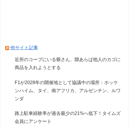
【ガンプラ】PGU νガンダム、4割引きの店舗が
現れる…安いけど置く場所が…
Powered by livedoor 相互RSS
他サイト記事
近所のコープにいる爺さん、隙あらば他人のカゴに
商品を入れようとする
F1が2028年の開催地として協議中の場所：ホッケ
ンハイム、タイ、南アフリカ、アルゼンチン、ルワ
ンダ
路上駐車経験率が過去最少の21%へ低下！タイムズ
会員にアンケート