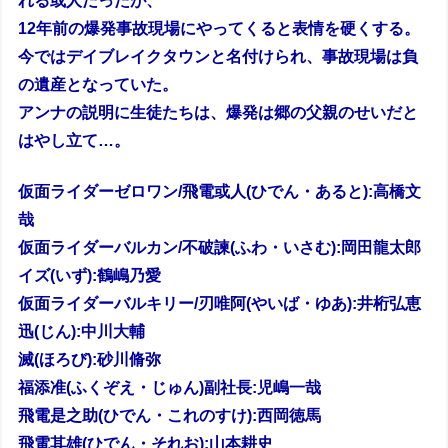
れる或人だったが、
12年前の爆発事故現場にやってくると表情を硬くする。
今ではデイブレイクタウンと名付けられ、事故現場は負
の遺産となっていた。
アンナの説明に生徒たちは、爆発は郷の父親のせいだと
はやし立て…。
仮面ライダーゼロワン/飛電或人(ひでん・あると):高橋文
哉
仮面ライダーバルカン/不破諫(ふわ・いさむ):岡田龍太郎
イズ(いず):鶴嶋乃愛
仮面ライダーバルキリー/刃唯阿(やいば・ゆあ):井桁弘恵
迅(じん):中川大輔
滅(ほろび):砂川脩弥
福添准(ふくぞえ・じゅん)副社長:児嶋一哉
飛電是之助(ひでん・これのすけ):西岡徳馬
飛電其雄(ひでん・それお):山本耕史