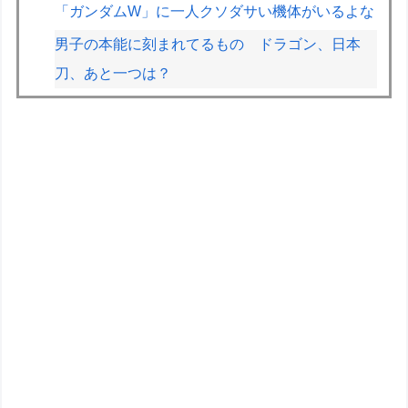
「ガンダムW」に一人クソダサい機体がいるよな
男子の本能に刻まれてるもの ドラゴン、日本
刀、あと一つは？
2026スーパーフォーミュラ第8戦「SUGO」決勝
結果
フジテレビ「2026 FORMULA1 サマーブレイク
SP」を明日（8月9日）から12日間毎日放送へ
Amazonができる前って通販どうやってたの
【重音テト】コナミデフォルメフィギュア「重音
テト 通常衣装Ver.」「重音テト SV衣装Ver.」
【彩色原型公開】
「メガミデバイス 皇巫（オウブ） ツクヨミ レガ
リア」コトブキヤデビュー…