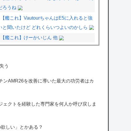
だろうね
【艦これ】VautourちゃんはE5に入れると強
いと聞いたけど どれくらいつよいのかしら
【艦これ】けーかいじん 他
【デレマス漫画】シンデレラガールズの日常
「愛を伝えて♡」を公開
失う
【アイマス】アイドルが弁当を作ると必ず入
ってそうなおかず
マーチンAMR26を改善に導いた最大の功労者はカ
【アイマス】このトーナメント表のどこに出
場する？
ロジェクトを経験した専門家を何人か呼び戻しま
【朗報】ドラゴンボール超さん、再評価でう
っかりGTを越えてしまうｗｗｗｗｗ
【悲報】X民「みいちゃんを規制するならウ
の欲しい」とかある？