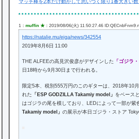
マッチ棒を2本だけ動かして思いつく限り1番大きい
1：
muffin ★
：2019/08/06(火) 11:50:27.46 ID:QECnbFnm9.n
https://natalie.mu/eiga/news/342554
2019年8月6日 11:00
THE ALFEEの高見沢俊彦がデザインした
「ゴジラ・
日18時から9月30日まで行われる。
限定5本、税別555万円のこのギターは、2018年10
れた
「ESP GODZILLA Takamiy model」
をベース
はゴジラの尾を模しており、LEDによって一部が紫
Takamiy model」
の展示が本日ゴジラ・ストア Tok