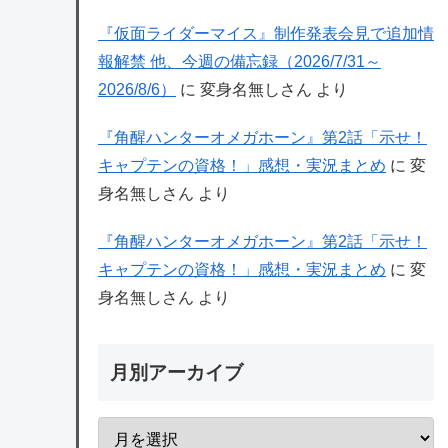
『仮面ライダーマイス』制作発表会見で追加情
報解禁 他、今週の備忘録（2026/7/31～
2026/8/6）
に
変身名無しさん
より
『角醒ハンターオメガホーン』第2話「示せ！
キャプテンの資格！」感想・実況まとめ
に
変
身名無しさん
より
『角醒ハンターオメガホーン』第2話「示せ！
キャプテンの資格！」感想・実況まとめ
に
変
身名無しさん
より
月別アーカイブ