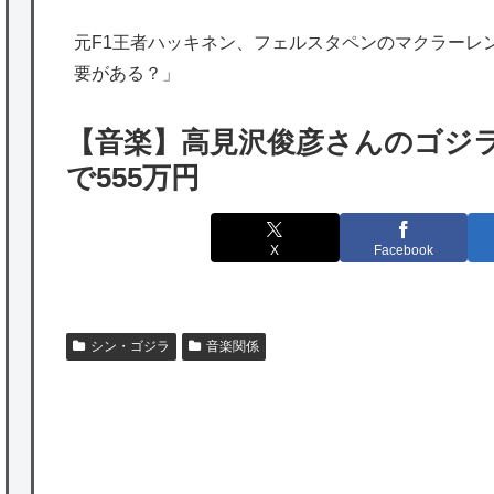
海外「勘弁して！」米国人が最も恐れる日本
元F1王者ハッキネン、フェルスタペンのマクラーレ
の為替介入再びで海外が大騒ぎ
要がある？」
韓国人「実は日本経済を支えて生かしている
のは韓国人である理由がこちら…」→「日本
【音楽】高見沢俊彦さんのゴジ
も感謝してるらしい…（ﾌﾞﾙﾌﾞﾙ」＝韓国の反
で555万円
応
海外「日本よ、お前がナンバーワンだ」 熊
X
Facebook
本地震直後の日本の対応のスピードに世界が
衝撃
★【ワートリ】細かい情報まで含めて構成さ
シン・ゴジラ
音楽関係
れたキャラの掛け合いだからなぁ（約100人）
★【ワートリ】基本的に最上さんも迅に後事
P
を託すつもりで黒トリガー化したんじゃねえ