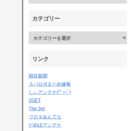
カテゴリー
リンク
朝目新聞
スパロボまとめ速報
しぃアンテナ(*ﾟーﾟ)
2GET
The 3rd
ワロタあんてな
だめぽアンテナ