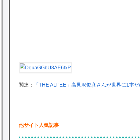
かな。
★【ワートリ】対ボーダーに特化とは言うけ
ど
★【ワートリ】2周目も全員でやる隊と分担
でやる隊はそれぞれどの位いるんだろうか特
別課題消化時は別として
Powered by livedoor 相互RSS
関連：
「THE ALFEE」高見沢俊彦さんが世界に1
他サイト人気記事