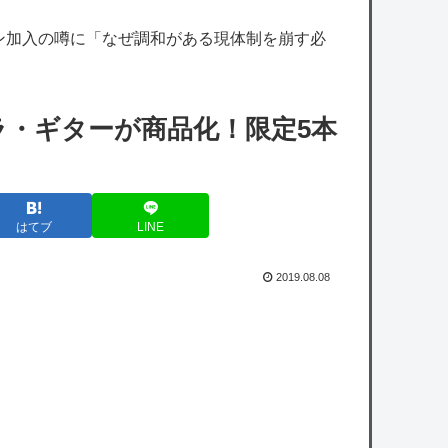
シジマくんはどうなの？」→論破されてしま
ン加入の噂に「なぜ調和がある現体制を崩す必
うｗｗｗｗｗ
【悲報】風呂敷を広げすぎて残念な方向に進
んでいった漫画ｗｗｗｗｗ
ラ・ギターが商品化！限定5本
【カープ実況】秋山翔吾1番センター！先発
「森下暢仁vs平良拳太郎」【広島-DeNA/横浜
スタジアム】
はてブ
LINE
エンカーナシオン(De) 25試合 .304(102-31) 6
2019.08.08
本 26打点 出塁率.311 OPS.831 wRC+137
WAR+0.7
カープファン最下位転落で2軍由宇球場の移
転先を考え始める。
owered by livedoor 相互RSS