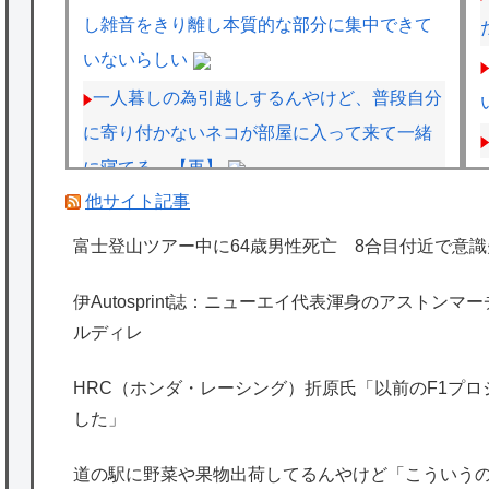
し雑音をきり離し本質的な部分に集中できて
いないらしい
一人暮しの為引越しするんやけど、普段自分
に寄り付かないネコが部屋に入って来て一緒
に寝てる。【再】
他サイト記事
【悲報】Amazon配達員、ガチでブチギレる
ｗｗｗｗ
富士登山ツアー中に64歳男性死亡 8合目付近で意識
【画像】かつて天下を獲っていたYouTuber
伊Autosprint誌：ニューエイ代表渾身のアストン
の現在ｗｗｗｗ
ルディレ
【悲報】黒人、卑怯すぎて炎上するｗｗｗｗ
HRC（ホンダ・レーシング）折原氏「以前のF1プ
した」
海外「日本は特別！」日本の地震支援を申し
出たあの親日経営者に海外が大騒ぎ
道の駅に野菜や果物出荷してるんやけど「こういう