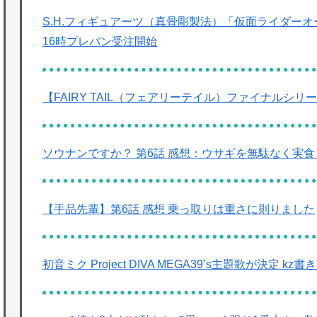
S.H.フィギュアーツ（真骨彫製法）「仮面ライダーオ
16時プレバン受注開始
【FAIRY TAIL（フェアリーテイル）ファイナルシリ
ソウナンですか？ 第6話 感想：ウサギを無駄なく実
【手品先輩】第6話 感想 乗っ取りは重さに則りました
初音ミク Project DIVA MEGA39’s主題歌が決定 kz書