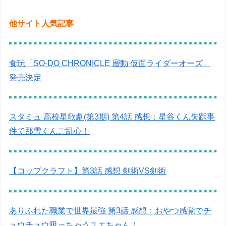
他サイト人気記事
食玩「SO-DO CHRONICLE 層動 仮面ライダーオーズ」
発売決定
スタミュ 高校星歌劇(第3期) 第4話 感想：星谷くん失踪事
件で那雪くんご乱心！
【コップクラフト】第3話 感想 剣術VS剣術
ありふれた職業で世界最強 第3話 感想：おやつ感覚でチ
ュウチュウ吸っちゃうユエちゃん！