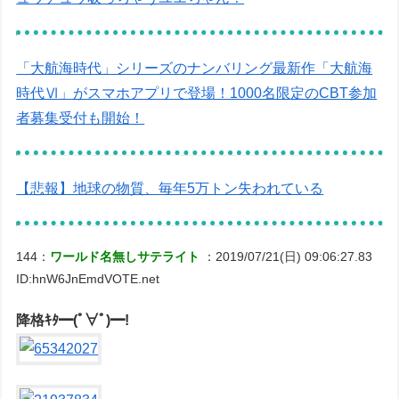
「大航海時代」シリーズのナンバリング最新作「大航海
時代Ⅵ」がスマホアプリで登場！1000名限定のCBT参加
者募集受付も開始！
【悲報】地球の物質、毎年5万トン失われている
144：
ワールド名無しサテライト
：2019/07/21(日) 09:06:27.83
ID:hnW6JnEmdVOTE.net
降格ｷﾀ━(ﾟ∀ﾟ)━!