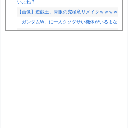
いよね？
【画像】遊戯王、青眼の究極竜リメイクｗｗｗｗ
「ガンダムW」に一人クソダサい機体がいるよな
【速報】佐藤二朗さん、突然ツイートｗｗｗｗｗ
ｗｗ
【朗報】Vtuber界、新たなる『弱男の姫』が爆誕
ｗｗｗｗｗｗｗｗｗｗｗ
【速報】ひろゆき、離婚wwwwww
インドネシアで日本の漫画やアニメにちなんだ名
付け流行「うずまき」や「ナルト」、「のび太」
に「ルフィ」…
VCARBリザーブでSF参戦中の岩佐歩夢「目の前
にある大きな目標はやはりF1のレギュラーシー
ト獲得」