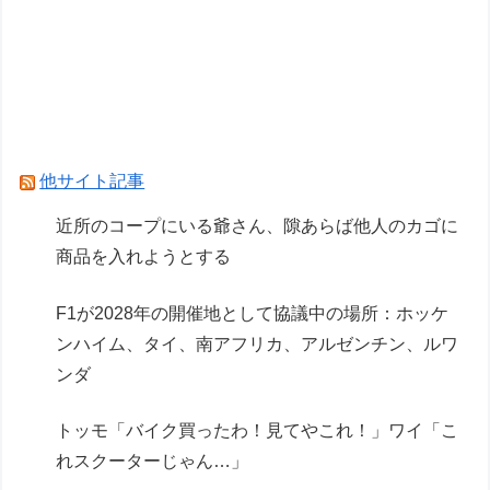
F1が2028年の開催地として協議中の場所：ホッ
ケンハイム、タイ、南アフリカ、アルゼンチン、
ルワンダ
結局のところラーメンの最高峰って「担々麺」だ
よな
他サイト記事
Powered by livedoor 相互RSS
近所のコープにいる爺さん、隙あらば他人のカゴに
商品を入れようとする
F1が2028年の開催地として協議中の場所：ホッケ
ンハイム、タイ、南アフリカ、アルゼンチン、ルワ
ンダ
トッモ「バイク買ったわ！見てやこれ！」ワイ「こ
れスクーターじゃん…」