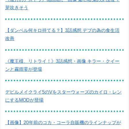
芽吹きそう
【ダンベル何キロ持てる？】3話感想 デブの為の食生活
改善
《魔王様、リトライ！》3話感想・画像 キラー・クイー
ンと霧雨零が登場
デビルメイクライ5のVをスターウォーズのカイロ・レン
にするMODが登場
【画像】20年前のコカ・コーラ自販機のラインナップが