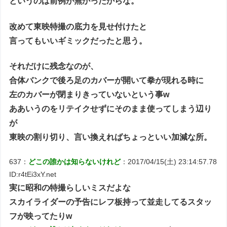
というのは前例が無かったからな。
改めて東映特撮の底力を見せ付けたと
言ってもいいギミックだったと思う。
それだけに残念なのが、
合体バンクで後ろ足のカバーが開いて拳が現れる時に
左のカバーが閉まりきっていないという事w
ああいうのをリテイクせずにそのまま使ってしまう辺り
が
東映の割り切り、言い換えればちょっといい加減な所。
637：
どこの誰かは知らないけれど
：2017/04/15(土) 23:14:57.78
ID:r4tEi3xY.net
実に昭和の特撮らしいミスだよな
スカイライダーの予告にレフ板持って並走してるスタッ
フが映ってたりw