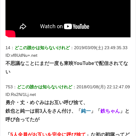
14：
どこの誰かは知らないけれど
：2019/03/09(土) 23:49:35.33
ID:vf8UdNu+.net
不思議なことにまだ一度も東映YouTubeで配信されてな
い
753：
どこの誰かは知らないけれど
：2018/01/08(月) 22:12:47.09
ID:Rs2N/1Lj.net
勇介・丈・めぐみはお互い呼び捨て、
鉄也と純一は前3人をさん付け、「
純一
」「
鉄ちゃん
」と
呼び合ってたが
「
5人全員がお互いを完全に呼び捨て
」な初の戦隊ってど