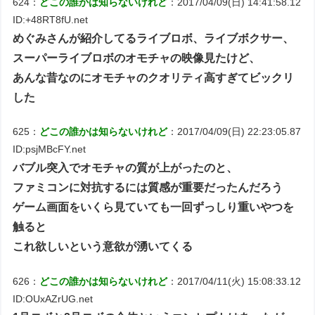
624：
どこの誰かは知らないけれど
：2017/04/09(日) 14:41:58.12
ID:+48RT8fU.net
めぐみさんが紹介してるライブロボ、ライブボクサー、
スーパーライブロボのオモチャの映像見たけど、
あんな昔なのにオモチャのクオリティ高すぎてビックリ
した
625：
どこの誰かは知らないけれど
：2017/04/09(日) 22:23:05.87
ID:psjMBcFY.net
バブル突入でオモチャの質が上がったのと、
ファミコンに対抗するには質感が重要だったんだろう
ゲーム画面をいくら見ていても一回ずっしり重いやつを
触ると
これ欲しいという意欲が湧いてくる
626：
どこの誰かは知らないけれど
：2017/04/11(火) 15:08:33.12
ID:OUxAZrUG.net