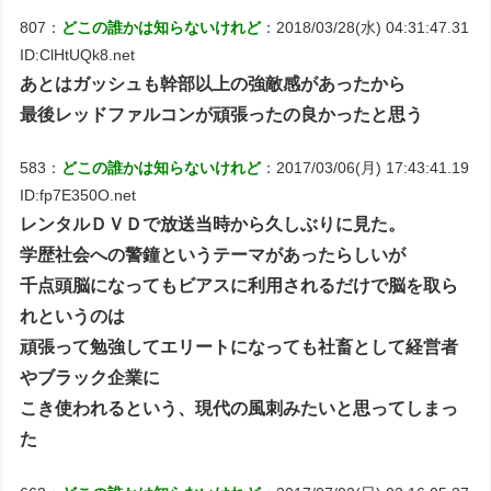
807：
どこの誰かは知らないけれど
：2018/03/28(水) 04:31:47.31
ID:ClHtUQk8.net
あとはガッシュも幹部以上の強敵感があったから
最後レッドファルコンが頑張ったの良かったと思う
583：
どこの誰かは知らないけれど
：2017/03/06(月) 17:43:41.19
ID:fp7E350O.net
レンタルＤＶＤで放送当時から久しぶりに見た。
学歴社会への警鐘というテーマがあったらしいが
千点頭脳になってもビアスに利用されるだけで脳を取ら
れというのは
頑張って勉強してエリートになっても社畜として経営者
やブラック企業に
こき使われるという、現代の風刺みたいと思ってしまっ
た