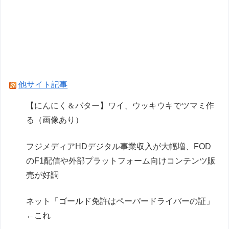
【30MS】俺…仕事が終わったら今日こそ売り場
でツキルナに会うんだ…
【マクロスF】「VF-25F トルネード メサイア (大
気圏内仕様)」プラモデル 試作画像追加【明日発
売】
他サイト記事
Powered by livedoor 相互RSS
【にんにく＆バター】ワイ、ウッキウキでツマミ作
る（画像あり）
フジメディアHDデジタル事業収入が大幅増、FOD
のF1配信や外部プラットフォーム向けコンテンツ販
売が好調
ネット「ゴールド免許はペーパードライバーの証」
←これ