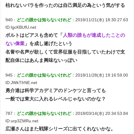
枯れないバラを作ったのは自己満足の為という気がする
940：
どこの誰かは知らないけれど
：2018/11/21(水) 18:30:27.63
ID:IgcKBUfU.net
ボルトはビアスも含めて「
人類の誰もが達成したことの
ない偉業
」を成し遂げたという
名誉や名声が欲しくて世界征服を目指していたわけで支
配自体にはあんま興味ないっぽい
945：
どこの誰かは知らないけれど
：2018/11/28(水) 19:16:59.00
ID:JWkTfrNE.net
勇介達は科学アカデミアのドンケツと言っても
一般では東大に入れるレベルじゃないのかな？
787：
どこの誰かは知らないけれど
：2018/03/14(水) 20:34:53.84
ID:urp3ZMRu.net
広瀬さんはまた戦隊シリーズに出てくれないかな。