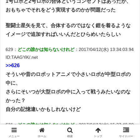
1号ロボと2号ロボの合体というコンセプトはあったが、
おもちゃでそれをどう実現するのかが問題だった
聖闘士星矢を見て、合体するのではなく鎧を着るような
イメージで追加すればいいんだとひらめいたらしい
629：
どこの誰かは知らないけれど
：2017/04/12(水) 13:34:03.94
ID:TAAGYiK/.net
>>626
そういや昔のロボットアニメで小さいロボが中型ロボの
中に、
さらにそいつが大型ロボの中に入って戦うみたいなのな
かった？
自分の記憶違いかもしれないけど
631：
どこの誰かは知らないけれど
：2017/04/12(水) 15:27:48.99
ID:CeW8JSFd.net
メニュー
ホーム
検索
トップ
サイドバー