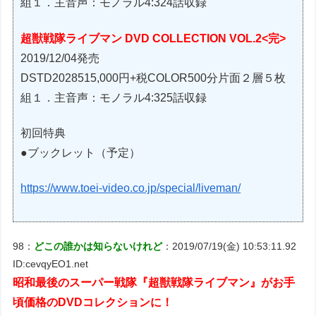
組１．主音声：モノラル4:324話収録
超獣戦隊ライブマン DVD COLLECTION VOL.2<完>
2019/12/04発売
DSTD2028515,000円+税COLOR500分片面２層５枚
組１．主音声：モノラル4:325話収録
初回特典
●ブックレット（予定）
https://www.toei-video.co.jp/special/liveman/
98：
どこの誰かは知らないけれど
：2019/07/19(金) 10:53:11.92
ID:cevqyEO1.net
昭和最後のスーパー戦隊『超獣戦隊ライブマン』がお手
頃価格のDVDコレクションに！