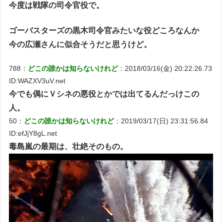
今度は戦隊の司令官役で。
ゴーバスターズの黒木司令官みたいな役どころなんか
今の広瀬さんに似合そうだと思うけど。
788：
どこの誰かは知らないけれど
：2018/03/16(金) 20:22:26.73
ID:WAZXV3uV.net
今でも偶にＶシネの悪役とかでは出てるんだっけこの
人。
50：
どこの誰かは知らないけれど
：2019/03/17(日) 23:31:56.84
ID:efJjY8gL.net
毒島嵐の最期は、壮絶そのもの。