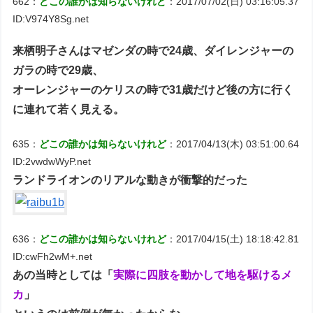
662：
どこの誰かは知らないけれど
：2017/07/02(日) 03:16:05.37
ID:V974Y8Sg.net
来栖明子さんはマゼンダの時で24歳、ダイレンジャーの
ガラの時で29歳、
オーレンジャーのケリスの時で31歳だけど後の方に行く
に連れて若く見える。
635：
どこの誰かは知らないけれど
：2017/04/13(木) 03:51:00.64
ID:2vwdwWyP.net
ランドライオンのリアルな動きが衝撃的だった
636：
どこの誰かは知らないけれど
：2017/04/15(土) 18:18:42.81
ID:cwFh2wM+.net
あの当時としては「
実際に四肢を動かして地を駆けるメ
カ
」