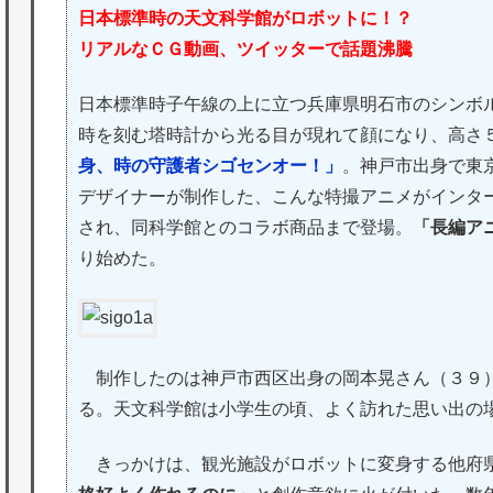
日本標準時の天文科学館がロボットに！？
リアルなＣＧ動画、ツイッターで話題沸騰
日本標準時子午線の上に立つ兵庫県明石市のシンボ
時を刻む塔時計から光る目が現れて顔になり、高さ
身、時の守護者シゴセンオー！」
。神戸市出身で東
デザイナーが制作した、こんな特撮アニメがインタ
され、同科学館とのコラボ商品まで登場。
「長編ア
り始めた。
制作したのは神戸市西区出身の岡本晃さん（３９）
る。天文科学館は小学生の頃、よく訪れた思い出の
きっかけは、観光施設がロボットに変身する他府