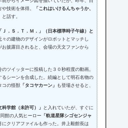
年前からイメージ図を描いていたが、昨年、日
方や技術を体得。
「これはいけるんちゃうか、
」
と話す。
「Ｊ．Ｓ．Ｔ．Ｍ．」（日本標準時子午線）と
元々の建物のデザインがロボットとマッチし
がお披露目されると、会場の天文ファンから
分のツイッターに投稿した３０秒程度の動画。
するシーンを合成した。続編として明石名物の
タコの怪獣
「タコヤカーン」
も登場させると、
。
文科学館（未許可）」
と入れていたが、すぐに
に同館の人気ヒーロー
「軌道星隊シゴセンジャ
月にクリアファイルも作った。井上毅館長は