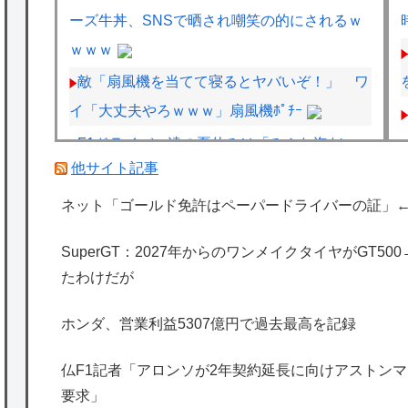
ーズ牛丼、SNSで晒され嘲笑の的にされるｗ
ｗｗｗ
敵「扇風機を当てて寝るとヤバいぞ！」 ワ
イ「大丈夫やろｗｗｗ」扇風機ﾎﾟﾁｰ
F1ドライバー達の夏休みは「みんな海だ
他サイト記事
な」「南半球にスキーしに行くやついねえの
か」との意見
ネット「ゴールド免許はペーパードライバーの証」
フジメディアHDデジタル事業収入が大幅
SuperGT：2027年からのワンメイクタイヤがGT5
増、FODのF1配信や外部プラットフォーム向
たわけだが
けコンテンツ販売が好調
F1ハンガリーGPのアストンマーチンの改善
ホンダ、営業利益5307億円で過去最高を記録
にパパストロール興奮「工場の男子＆女子の
仏F1記者「アロンソが2年契約延長に向けアストンマー
努力のおかげ」
要求」