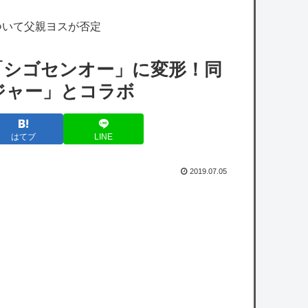
【艦これ】ムラクモウサギ 他
ついて父親ヨスが否定
【デレマス×仮面ライダー】仮面ライダーバ
ロンＰ第１話「始まりの巫女」
「シゴセンオー」に変形！同
【シャニマス】みんなに日焼け止めを塗る灯
ジャー」とコラボ
織
【ミリシタ】「アイグラ 先行プロデュース
はてブ
LINE
版」夏の特別プレゼント開催!! 「アイグラ」
攻略
2019.07.05
政府「高市早苗・熊本視察動画にBGMをつ
けたのは国民に分かりやすくするため」
【悲報】横浜DeNAベイスターズさん、恥ず
かしいPVを発表してしまう
owered by livedoor 相互RSS