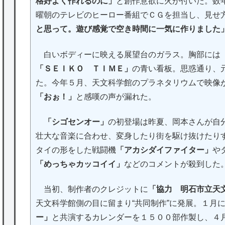
格好よく作れるのに」
と創作意欲に火が付いた。数
曜朝のテレビのヒーロー番組でＣＧを担当し、見せ
と思って。遊び感覚で空き時間に一気に作りました
白いボディーに映える展望台のガラス。胸部には
「ＳＥＩＫＯ ＴＩＭＥ」
の青い看板。思惑通り、
た。今年５月、天文科学館のプラネタリウムで映像
「おぉ！」
と感嘆の声が漏れた。
「シゴセンオー」
の初登場は昨夏、岡本さんが自
壮大な音楽に合わせ、変身したり街を駆け抜けたり
タイの形をした戦闘機
「アカシダイファイター」
や
「めっちゃカッコイイ」
などのコメントが殺到した
当初、制作者のクレジットに
「協力 明石市立天
天文科学館側の目に留まり“共同制作”に発展。１月
ー」
と共演するカレンダーを１５００部作製し、４