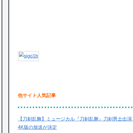
★【ワートリ】基本的に最上さんも迅に後事
を託すつもりで黒トリガー化したんじゃねえ
かな。
★【ワートリ】対ボーダーに特化とは言うけ
ど
★【ワートリ】2周目も全員でやる隊と分担
でやる隊はそれぞれどの位いるんだろうか特
別課題消化時は別として
Powered by livedoor 相互RSS
他サイト人気記事
【刀剣乱舞】ミュージカル『刀剣乱舞』刀剣男士出演「SONG
4K版の放送が決定