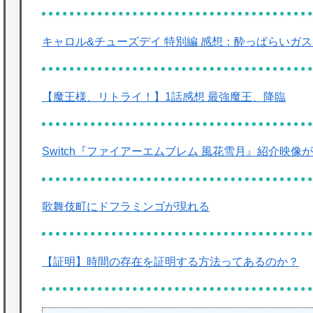
キャロル&チューズデイ 特別編 感想：酔っぱらいガ
【魔王様、リトライ！】1話感想 最強魔王、降臨
Switch『ファイアーエムブレム 風花雪月』紹介映
歌舞伎町にドフラミンゴが現れる
【証明】時間の存在を証明する方法ってあるのか？