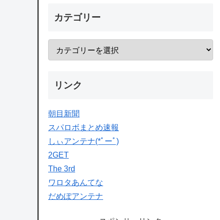
カテゴリー
リンク
朝目新聞
スパロボまとめ速報
しぃアンテナ(*ﾟーﾟ)
2GET
The 3rd
ワロタあんてな
だめぽアンテナ