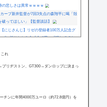
時の悲しさは異常ｗｗｗｗ
カープ新井監督が7回3失点の森翔平に喝「殻
を破ってほしい」【監督談話】
【にじさんじ】リゼの登録者100万人記念グ
ッズに折りたたみ傘『傘で草』『晴れてても
雨降りそう』
【ホロライブ】泉パッパが水着ミオしゃイラ
←これ
ストあげとる
00→ブリヂストン、GT300→ダンロップに決まっ
【にじさんじ】ぽこあDLCの試遊レポ出てた
けど 深海エリアは皇女が絶対行けないレベル
で草
【艦これ】ジャージ鹿島 他
チンに年間4000万ユーロ（約72.8億円）を
【艦これ】差し入れゴトさん 他