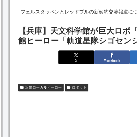
海外「日本は特別！」日本の地震支援を申し
フェルスタッペンとレッドブルの新契約交渉報道に
出たあの親日経営者に海外が大騒ぎ
海外「勘弁して！」米国人が最も恐れる日本
【兵庫】天文科学館が巨大ロボ
の為替介入再びで海外が大騒ぎ
館ヒーロー「軌道星隊シゴセン
韓国人「実は日本経済を支えて生かしている
のは韓国人である理由がこちら…」→「日本
X
Facebook
も感謝してるらしい…（ﾌﾞﾙﾌﾞﾙ」＝韓国の反
応
海外「日本よ、お前がナンバーワンだ」 熊
近畿ローカルヒーロー
ロボット
本地震直後の日本の対応のスピードに世界が
衝撃
★【ワートリ】細かい情報まで含めて構成さ
れたキャラの掛け合いだからなぁ（約100人）
P