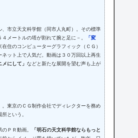
ル、市立天文科学館（同市人丸町）。その標準
５４メートルの塔が割れて腕と足に－。
「変
京在住のコンピューターグラフィック（ＣＧ）
ーネット上で人気だ。動画は３０万回以上再生
ニメにして」
などと新たな展開を望む声も上が
。東京のＣＧ制作会社でディレクターを務め
場所という。
県のＰＲ動画。
「明石の天文科学館ならもっと