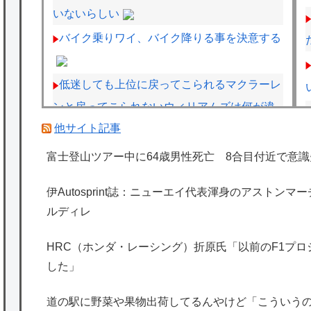
いないらしい
バイク乗りワイ、バイク降りる事を決意する
低迷しても上位に戻ってこられるマクラーレ
ンと戻ってこられないウィリアムズは何が違
他サイト記事
うの
【悲報】Amazon配達員、ガチでブチギレる
富士登山ツアー中に64歳男性死亡 8合目付近で意識
ｗｗｗｗ
伊Autosprint誌：ニューエイ代表渾身のアストン
【画像】かつて天下を獲っていたYouTuber
ルディレ
の現在ｗｗｗｗ
【悲報】黒人、卑怯すぎて炎上するｗｗｗｗ
HRC（ホンダ・レーシング）折原氏「以前のF1プ
した」
海外「日本は特別！」日本の地震支援を申し
道の駅に野菜や果物出荷してるんやけど「こういう