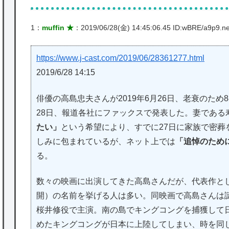
1：
muffin ★
：2019/06/28(金) 14:45:06.45 ID:wBRE/a9p9.ne
https://www.j-cast.com/2019/06/28361277.html
2019/6/28 14:15
俳優の高島忠夫さんが2019年6月26日、老衰のた
28日、報道各社にファックスで発表した。妻である
たい」
という希望により、すでに27日に家族で密葬
しみに包まれているが、ネット上では
「追悼のため
る。
数々の映画に出演してきた高島さんだが、代表作と
開）の名前を挙げる人は多い。同映画で高島さんは
桜井修役で主演。南の島でキングコングを捕獲して
めたキングコングが日本に上陸してしまい、時を同