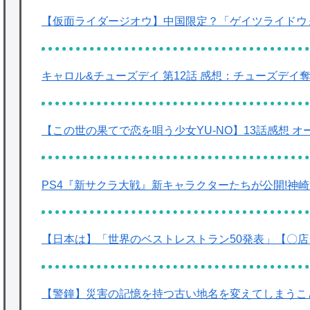
【仮面ライダージオウ】中国限定？「ゲイツライドウォ
キャロル&チューズデイ 第12話 感想：チューズデ
【この世の果てで恋を唄う少女YU-NO】13話感想 
PS4『新サクラ大戦』新キャラクターたちが公開!神
【日本は】「世界のベストレストラン50発表」【〇
【警鐘】災害の記憶を持つ古い地名を変えてしまうこ