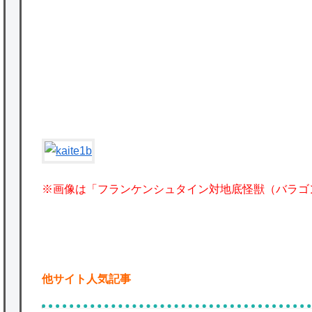
を託すつもりで黒トリガー化したんじゃねえ
かな。
★【ワートリ】対ボーダーに特化とは言うけ
ど
★【ワートリ】2周目も全員でやる隊と分担
でやる隊はそれぞれどの位いるんだろうか特
別課題消化時は別として
Powered by livedoor 相互RSS
※画像は「フランケンシュタイン対地底怪獣（バラゴ
他サイト人気記事