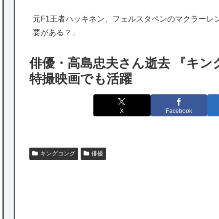
出たあの親日経営者に海外が大騒ぎ
元F1王者ハッキネン、フェルスタペンのマクラーレ
海外「勘弁して！」米国人が最も恐れる日本
要がある？」
の為替介入再びで海外が大騒ぎ
韓国人「実は日本経済を支えて生かしている
俳優・高島忠夫さん逝去 『キン
のは韓国人である理由がこちら…」→「日本
特撮映画でも活躍
も感謝してるらしい…（ﾌﾞﾙﾌﾞﾙ」＝韓国の反
応
X
Facebook
海外「日本よ、お前がナンバーワンだ」 熊
本地震直後の日本の対応のスピードに世界が
衝撃
キングコング
俳優
★【ワートリ】細かい情報まで含めて構成さ
れたキャラの掛け合いだからなぁ（約100人）
P
★【ワートリ】基本的に最上さんも迅に後事