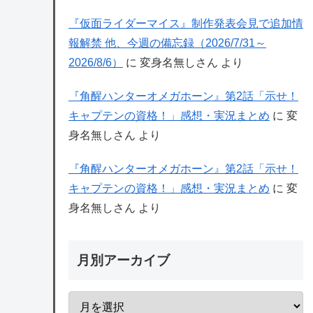
『仮面ライダーマイス』制作発表会見で追加情
報解禁 他、今週の備忘録（2026/7/31～
2026/8/6）
に
変身名無しさん
より
『角醒ハンターオメガホーン』第2話「示せ！
キャプテンの資格！」感想・実況まとめ
に
変
身名無しさん
より
『角醒ハンターオメガホーン』第2話「示せ！
キャプテンの資格！」感想・実況まとめ
に
変
身名無しさん
より
月別アーカイブ