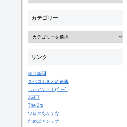
カテゴリー
リンク
朝目新聞
スパロボまとめ速報
しぃアンテナ(*ﾟーﾟ)
2GET
The 3rd
ワロタあんてな
だめぽアンテナ