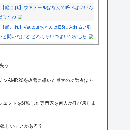
【艦これ】ヴァトールはなんて呼べばいいん
だろうね
【艦これ】VautourちゃんはE5に入れると強
いと聞いたけど どれくらいつよいのかしら
【艦これ】けーかいじん 他
【デレマス漫画】シンデレラガールズの日常
失う
「愛を伝えて♡」を公開
【シャニソン】果穂の胸がこんなにナーフさ
マーチンAMR26を改善に導いた最大の功労者はカ
れて可哀想に…
【デレマス】響子「あげて・もらって」
ロジェクトを経験した専門家を何人か呼び戻しま
ラブコメ漫画で応援してたヒロインが負けた
時の悲しさは異常ｗｗｗｗ
【朗報】みいちゃんと山田さん、大物漫画家
の欲しい」とかある？