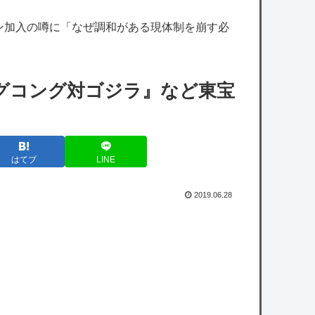
たちから次々と絶賛されるｗｗｗｗ
ン加入の噂に「なぜ調和がある現体制を崩す必
【朗報】ドラゴンボール超さん、再評価でう
っかりGTを越えてしまうｗｗｗｗｗ
【悲報】岡本和真の指標、ガチで限界突破ｗ
グコング対ゴジラ』など東宝
ｗｗｗｗｗｗｗｗｗ
エンカーナシオン(De) 25試合 .304(102-31) 6
本 26打点 出塁率.311 OPS.831 wRC+137
はてブ
LINE
WAR+0.7
2019.06.28
【カープ実況】秋山翔吾1番センター！先発
「森下暢仁vs平良拳太郎」【広島-DeNA/横浜
スタジアム】
owered by livedoor 相互RSS