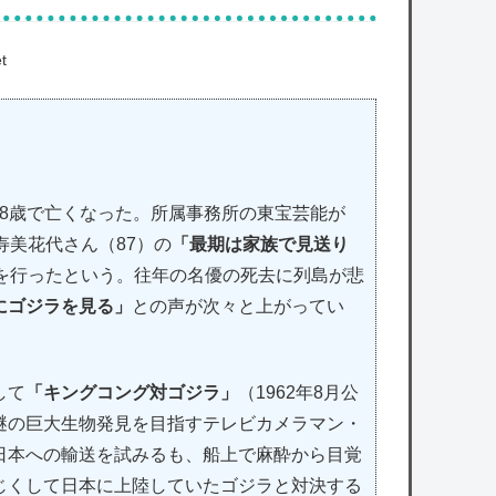
t
め88歳で亡くなった。所属事務所の東宝芸能が
寿美花代さん（87）の
「最期は家族で見送り
を行ったという。往年の名優の死去に列島が悲
にゴジラを見る」
との声が次々と上がってい
して
「キングコング対ゴジラ」
（1962年8月公
謎の巨大生物発見を目指すテレビカメラマン・
日本への輸送を試みるも、船上で麻酔から目覚
じくして日本に上陸していたゴジラと対決する