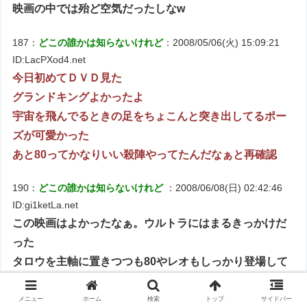
映画の中では殆ど空気だったしなw
187：
どこの誰かは知らないけれど
：2008/05/06(火) 15:09:21
ID:LacPXod4.net
今日初めてＤＶＤ見た
グランドキングよかったよ
宇宙を飛んでるときの足をちょこんと突き出してるポー
ズが可愛かった
あと80ってかなりいい殺陣やってたんだなぁと再確認
190：
どこの誰かは知らないけれど
：2008/06/08(日) 02:42:46
ID:gi1ketLa.net
この映画はよかったなぁ。ウルトラにはまるきっかけだ
った
タロウを主軸に置きつつも80やレオもしっかり登場して
てまさに娯楽編
メニュー
ホーム
検索
トップ
サイドバー