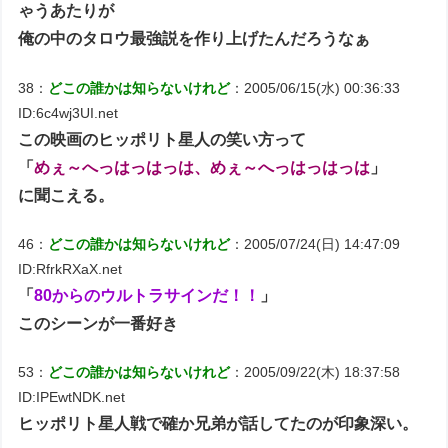
ゃうあたりが
俺の中のタロウ最強説を作り上げたんだろうなぁ
38：
どこの誰かは知らないけれど
：2005/06/15(水) 00:36:33
ID:6c4wj3UI.net
この映画のヒッポリト星人の笑い方って
「
めぇ～へっはっはっは、めぇ～へっはっはっは
」
に聞こえる。
46：
どこの誰かは知らないけれど
：2005/07/24(日) 14:47:09
ID:RfrkRXaX.net
「
80からのウルトラサインだ！！
」
このシーンが一番好き
53：
どこの誰かは知らないけれど
：2005/09/22(木) 18:37:58
ID:IPEwtNDK.net
ヒッポリト星人戦で確か兄弟が話してたのが印象深い。