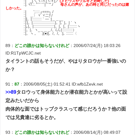
::|ゝ_|.＼ヽ–ｲ.|ヽ-ｲ:|／
(メビウスやツルギと対峙した)
::|.ヾ/.::. ”￣￣|￣”’./
母さんの声が、あの時と同じだったのは嬉
しかった。
::| ’;:::::┌===┐./
::| ＿〉ヾ ヾ二ｿ./
::||。|:::::::::::｀—´:|＿＿__
::|:|。|:::::::::::::::::::::::::|。|。|。|｀ヽ
::|｡|。|:::::::::::::::::::::::|。|。|。|:::::::::ヽ
::|。|。ヽ_＿＿＿/。/｡/｡|::::::::::::）
::|。ヽ 。 .|(●)|。/。/。:|､ ::::::::〈
89：
どこの誰かは知らないけれど
：2006/07/24(月) 18:03:26
ID:R1TpWCJC.net
タイラントの話もそうだが、やはりタロウが一番強いの
か？
91：
87
：2006/08/05(土) 01:52:41 ID:wfb1Zevk.net
>>89
タロウって身体能力とか潜在能力とかが高いって設
定みたいだから
肉体的な面ではトップクラスって感じだろうか？他の面
では兄貴達に劣るとか。
93：
どこの誰かは知らないけれど
：2006/08/14(月) 08:49:07