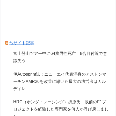
メルセデスのラッセルは2026F1マシンに対し雑
音をきり離し本質的な部分に集中できていないら
しい
ドラゴンボールのサイヤ人ってさ
ドラゴンボールの敵でデカくて強い奴っていた？
他サイト記事
【悲報】週間少年ジャンプのグッズ(43億円分)を
富士登山ツアー中に64歳男性死亡 8合目付近で意
注文し全てキャンセルした女逮捕ｗｗｗｗｗｗｗ
識失う
ｗ
伊Autosprint誌：ニューエイ代表渾身のアストンマ
Powered by livedoor 相互RSS
ーチンAMR26を改善に導いた最大の功労者はカル
ディレ
HRC（ホンダ・レーシング）折原氏「以前のF1プ
ロジェクトを経験した専門家を何人か呼び戻しまし