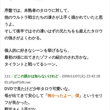
序盤では、未熟者のタロウに対して、
他のウルトラ戦士たちの凄さが上手く描かれていたと思
うよ。
そして後半ではその凄いはずの兄たちをも超えたタロウ
の強さがよくわかる。
個人的に好きなシーンを挙げるなら、
最初の頃に出てきたゾフィの紹介のされ方かな。
タイラントと戦ってるシーン。
111：
どこの誰かは知らないけれど
：2006/11/07(火) 23:42:28
ID:zPpoPG8t.net
DVDで見たけど少年タロウ可愛いな。
母が出てきて安心して「
怖かったよー、僕
」というセリ
フが良かった。
野沢さん上手だな。