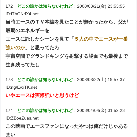
172：
どこの誰かは知らないけれど
：2008/03/21(金) 23:53:55
ID:iTbGNdX4.net
当時エースのＴＶ本編を見たことが無かったから、父が
最期のエネルギーを
エースに託したシーンを見て「
５人の中でエースが一番
強いのか
」と思ってたわ
宇宙空間でグランドキングを射撃する場面でも最後まで
生き残ってたし
173：
どこの誰かは知らないけれど
：2008/03/22(土) 19:57:37
ID:ng/EvxTK.net
いやエースは実際強いと思うけど
174：
どこの誰かは知らないけれど
：2008/04/04(金) 01:52:23
ID:ZBoeZuas.net
この映画でエースファンになったやつは俺だけじゃある
まい