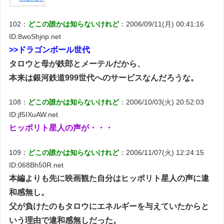
102：
どこの誰かは知らないけれど
：2006/09/11(月) 00:41:16
ID:8woShjnp.net
>>ドラゴンボール世代
タロウと母が鉄郎とメーテルだから、
本来は銀河鉄道999世代へのサービスなんだろうな。
108：
どこの誰かは知らないけれど
：2006/10/03(火) 20:52:03
ID:jf5IXuAW.net
ヒッポリト星人の声が・・・
109：
どこの誰かは知らないけれど
：2006/11/07(火) 12:24:15
ID:068Bh50R.net
本編よりも先に映画観た自分はヒッポリト星人の声に違
和感無し。
父が負けたのもタロウにエネルギーを与えていたからと
いう理由で違和感無しだった。