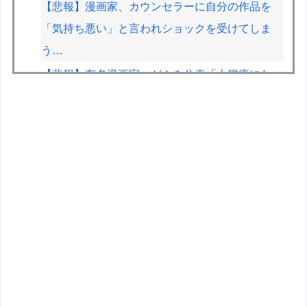
【悲報】漫画家、カウンセラーに自分の作品を
「気持ち悪い」と言われショックを受けてしま
う…
【悲報】有名漫画家、がんを公表「大腸癌になっ
てしまいました。肝臓に転移も見られてステージ
4です」
【画像】漫画家・桂正和の描いた最新パ0ツイラ
ストにネット衝撃「この質感の出し方」「実写か
と思いました]
【群雄割拠】最強に美味いハンバーガー、遂に決
定
元F1王者ハッキネン、フェルスタペンのマクラ
ーレン加入の噂に「なぜ調和がある現体制を崩す
必要がある？」