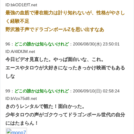
ID:bkOD1EfT.net
最強の血筋で潜在能力は計り知れないが、性格がやさし
く経験不足
野沢雅子声でドラゴンボールZを思い出すなあ
96：
どこの誰かは知らないけれど
：2006/08/30(水) 23:50:01
ID:A/4lDfJM.net
今日ビデオ見直した。やっぱ面白いな、これ。
エースやタロウが大好きになったきっかけ映画でもある
しな
99：
どこの誰かは知らないけれど
：2006/09/10(日) 02:58:24
ID:bVzx75d8.net
きのうレンタルで観た！面白かった。
少年タロウの声がゴクウってドラゴンボール世代の自分
にはたまらん！