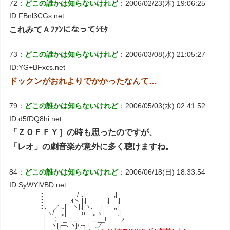
72：
どこの誰かは知らないけれど
：2006/02/23(木) 19:06:25
ID:FBnl3CGs.net
これみてＡﾌｧﾝになってｼﾓﾀ
73：
どこの誰かは知らないけれど
：2006/03/08(水) 21:05:27
ID:YG+BFxcs.net
ドックンがおれよりでかかったなんて…
79：
どこの誰かは知らないけれど
：2006/05/03(水) 02:41:52
ID:d5fDQ8hi.net
「ＺＯＦＦＹ］の時も思ったのですが、
「レオ」の劇音楽が意外に多く聴けますね。
84：
どこの誰かは知らないけれど
：2006/06/18(日) 18:33:54
ID:SyWYlVBD.net
::| / |.| | ,|
::| .ｲヽ |.| ,| ,|
::|. ／|｡| ヽ|.| ヽ. | ,,|
::|.ヽ/ |｡| ….o |｡ヽ| ,|
::| 〈 _＿＿ ＿__l ,ﾉ
::| ヽ|┌–､ヽ|/,-┐| ,ノ