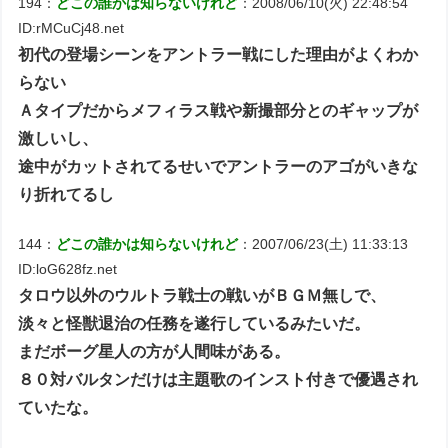
194：
どこの誰かは知らないけれど
：2008/06/10(火) 22:48:54
ID:rMCuCj48.net
初代の登場シーンをアントラー戦にした理由がよくわか
らない
Ａタイプだからメフィラス戦や新撮部分とのギャップが
激しいし、
途中がカットされてるせいでアントラーのアゴがいきな
り折れてるし
144：
どこの誰かは知らないけれど
：2007/06/23(土) 11:33:13
ID:loG628fz.net
タロウ以外のウルトラ戦士の戦いがＢＧＭ無しで、
淡々と怪獣退治の任務を遂行しているみたいだ。
まだボーグ星人の方が人間味がある。
８０対バルタンだけは主題歌のインスト付きで優遇され
ていたな。