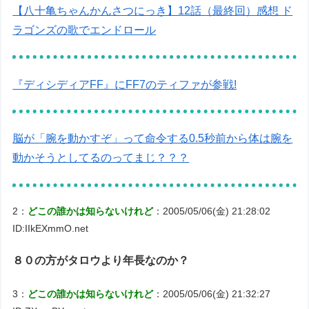
【八十亀ちゃんかんさつにっき】12話（最終回）感想 ド
ラゴンズの歌でエンドロール
『ディシディアFF』にFF7のティファが参戦!
脳が「腕を動かすぞ」って命令する0.5秒前から体は腕を
動かそうとしてるのってまじ？？？
2：
どこの誰かは知らないけれど
：2005/05/06(金) 21:28:02
ID:IIkEXmmO.net
８０の方がタロウより年長なのか？
3：
どこの誰かは知らないけれど
：2005/05/06(金) 21:32:27