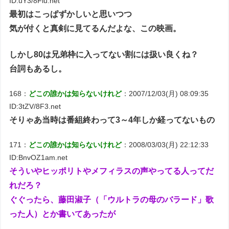
ID:uY3/8Fiu.net
最初はこっぱずかしいと思いつつ
気が付くと真剣に見てるんだよな、この映画。
しかし80は兄弟枠に入ってない割には扱い良くね？
台詞もあるし。
168：
どこの誰かは知らないけれど
：2007/12/03(月) 08:09:35
ID:3tZV/8F3.net
そりゃあ当時は番組終わって3～4年しか経ってないもの
171：
どこの誰かは知らないけれど
：2008/03/03(月) 22:12:33
ID:BnvOZ1am.net
そういやヒッポリトやメフィラスの声やってる人ってだ
れだろ？
ぐぐったら、藤田淑子（「ウルトラの母のバラード」歌
った人）とか書いてあったが