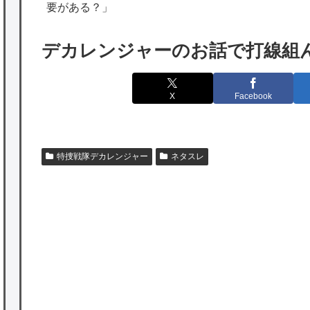
海外「勘弁して！」米国人が最も恐れる日本
要がある？」
の為替介入再びで海外が大騒ぎ
デカレンジャーのお話で打線組
韓国人「実は日本経済を支えて生かしている
のは韓国人である理由がこちら…」→「日本
X
Facebook
も感謝してるらしい…（ﾌﾞﾙﾌﾞﾙ」＝韓国の反
応
海外「日本よ、お前がナンバーワンだ」 熊
特捜戦隊デカレンジャー
ネタスレ
本地震直後の日本の対応のスピードに世界が
衝撃
★【ワートリ】細かい情報まで含めて構成さ
れたキャラの掛け合いだからなぁ（約100人）
★【ワートリ】基本的に最上さんも迅に後事
を託すつもりで黒トリガー化したんじゃねえ