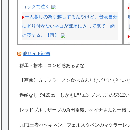
ョックで泣く
一人暮しの為引越しするんやけど、普段自分
に寄り付かないネコが部屋に入って来て一緒
に寝てる。【再】
低迷しても上位に戻ってこられるマクラーレ
他サイト記事
ンと戻ってこられないウィリアムズは何が違
うの
群馬・栃木←コンビ感あるよな
過給なしで420ps。しかもL型エンジン…こ
【画像】カップラーメン食べるんだけどどれがいいか
のS31Zいくらかかってるんだ…
レッドブルリザーブの角田裕毅、ケイナさん
過給なしで420ps。しかもL型エンジン…このS31
と一緒に酒蔵巡りをしている模様
レッドブルリザーブの角田裕毅、ケイナさんと一緒
海外「日本は特別！」日本の地震支援を申し
出たあの親日経営者に海外が大騒ぎ
元F1王者ハッキネン、フェルスタペンのマクラーレ