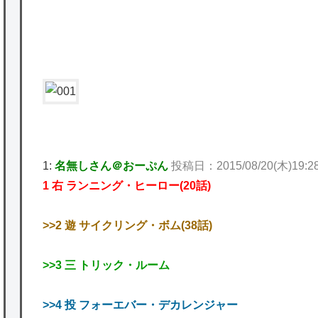
かな。
P
★【ワートリ】対ボーダーに特化とは言うけ
ど
★【ワートリ】2周目も全員でやる隊と分担
でやる隊はそれぞれどの位いるんだろうか特
別課題消化時は別として
Powered by livedoor 相互RSS
1:
名無しさん＠おーぷん
投稿日：2015/08/20(木)19:28:
1 右 ランニング・ヒーロー(20話)
>>2 遊 サイクリング・ボム(38話)
>>3 三 トリック・ルーム
>>4 投 フォーエバー・デカレンジャー