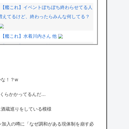
【艦これ】イベントぼちぼち終わらせてる人
増えてるけど、終わったらみんな何してる？
【艦これ】水着川内さん 他
【学マス】AIライザに対抗して学マスもAIア
イドルを出そう
【ミリシタ】正統派アイドルです、通して下
さい。
な！？w
【シャニソン】果穂の胸がこんなにナーフさ
れて可哀想に…
Zいくらかかってるんだ…
【速報】「キングダム」の河了貂、覚醒。絶
に酒蔵巡りをしている模様
望の戦場でとんでもない策を思いつくｗｗｗ
ｗ
ン加入の噂に「なぜ調和がある現体制を崩す必