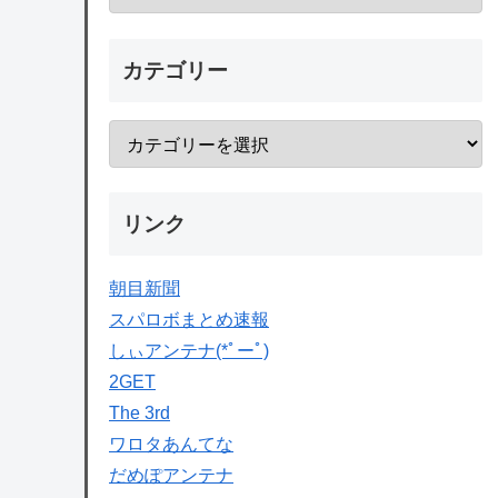
カテゴリー
リンク
朝目新聞
スパロボまとめ速報
しぃアンテナ(*ﾟーﾟ)
2GET
The 3rd
ワロタあんてな
だめぽアンテナ