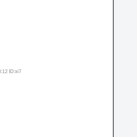
owered by livedoor 相互RSS
12 ID:xi7