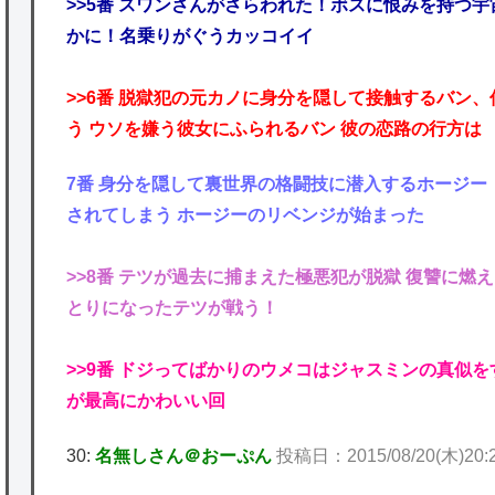
>>5番 スワンさんがさらわれた！ボスに恨みを持つ
かに！名乗りがぐうカッコイイ
>>6番 脱獄犯の元カノに身分を隠して接触するバン
う ウソを嫌う彼女にふられるバン 彼の恋路の行方は
7番 身分を隠して裏世界の格闘技に潜入するホージー
されてしまう ホージーのリベンジが始まった
>>8番 テツが過去に捕まえた極悪犯が脱獄 復讐に燃
とりになったテツが戦う！
>>9番 ドジってばかりのウメコはジャスミンの真似を
が最高にかわいい回
30:
名無しさん＠おーぷん
投稿日：2015/08/20(木)20:22