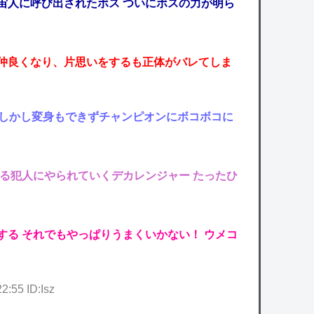
宇宙人に呼び出されたボス ついにボスの力が明ら
、仲良くなり、片思いをするも正体がバレてしま
 しかし変身もできずチャンピオンにボコボコに
える犯人にやられていくデカレンジャー たったひ
する それでもやっぱりうまくいかない！ ウメコ
:55 ID:Isz