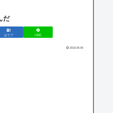
【悲報】X民「みいちゃんを規制するならウ
シジマくんはどうなの？」→論破されてしま
んだ
うｗｗｗｗｗ
【画像】漫画読んでて「生々しいな･･･」と
はてブ
LINE
思った描写ｗｗｗｗ
【ガチ】キャスターの大越健介、高市首相に
2016.05.05
『爆弾発言』をしてしまう！！！！！
【にじさんじ】笹木「本日から1週間ほど里
に帰省してくるやよ～。久々に京都満喫して
くるっ！」
【衝撃】ブラジルで『異変』が起こっている
模様・・・・・・
【悲報】リュウジ氏、冷やし中華を完全否定
した『理由』、ガチでヤバイ・・・・・・