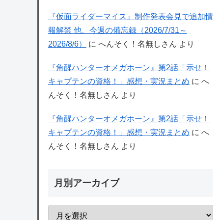
『仮面ライダーマイス』制作発表会見で追加情
報解禁 他、今週の備忘録（2026/7/31～
2026/8/6）
に
へんそく！名無しさん
より
『角醒ハンターオメガホーン』第2話「示せ！
キャプテンの資格！」感想・実況まとめ
に
へ
んそく！名無しさん
より
『角醒ハンターオメガホーン』第2話「示せ！
キャプテンの資格！」感想・実況まとめ
に
へ
んそく！名無しさん
より
月別アーカイブ