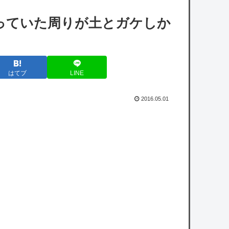
からのゲームイベントに登場予定！大きな発
っていた周りが土とガケしか
表くる！？
【学マス】雨上がりのアイリスの咲季のフィ
ギュアちょっとドスケベじゃない？
はてブ
LINE
【シャニマス】人魚姫の世界に迷い込んだら
どんな人が助けてくれたか、をアイドルの誕
2016.05.01
生日で見たら
【ミリシタ】ちびぐるみに亜美真美、律子あ
ずさが登場する!?
【悲報】中国さん、日本に対しあまりにも
酷い暴言を放つ 「侵略戦争仕掛けたくせに
原爆で被害者ビジネスするな」
【闇深】震度6強の爆発現場でイオンが社内
規定違反の疑い…なぜ日本の企業は震災時す