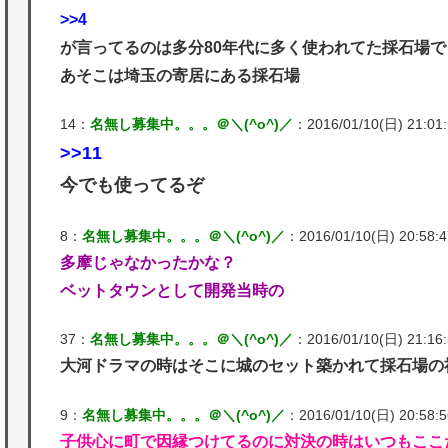
>>4
が言ってるのは多分80年代に多く使われてた採石場
あそこは埼玉の寄居にある採石場
14：
名無し募集中。。。＠＼(^o^)／
：2016/01/10(日) 21:01:1
>>11
今でも使ってるぞ
8：
名無し募集中。。。＠＼(^o^)／
：2016/01/10(日) 20:58:47
多摩じゃなかったかな？
ベットタウンとして開発当時の
37：
名無し募集中。。。＠＼(^o^)／
：2016/01/10(日) 21:16:5
大河ドラマの時はそこに城のセット築かれて採石場の
9：
名無し募集中。。。＠＼(^o^)／
：2016/01/10(日) 20:58:56
子供心に町で因縁つけてるのに対決の時はいつもここ