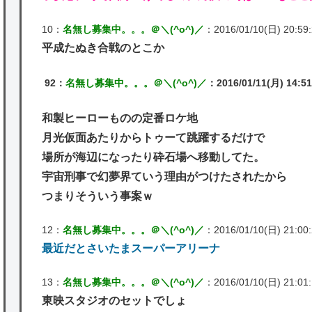
10：
名無し募集中。。。＠＼(^o^)／
：2016/01/10(日) 20:59:2
平成たぬき合戦のとこか
92：
名無し募集中。。。＠＼(^o^)／
：2016/01/11(月) 14:51:
和製ヒーローものの定番ロケ地
月光仮面あたりからトゥーて跳躍するだけで
場所が海辺になったり砕石場へ移動してた。
宇宙刑事で幻夢界ていう理由がつけたされたから
つまりそういう事案ｗ
12：
名無し募集中。。。＠＼(^o^)／
：2016/01/10(日) 21:00:2
最近だとさいたまスーパーアリーナ
13：
名無し募集中。。。＠＼(^o^)／
：2016/01/10(日) 21:01:
東映スタジオのセットでしょ