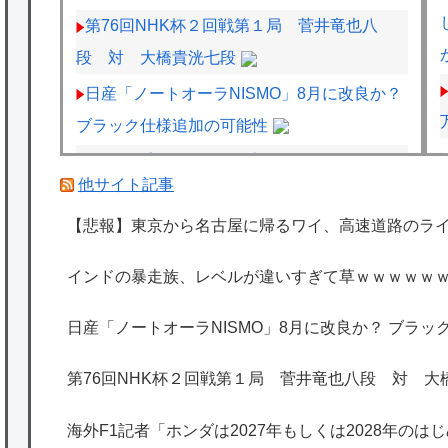
第76回NHK杯２回戦第１局 菅井竜也八
段 対 大橋貴洸七段
日産「ノートオーラNISMO」8月に改良か？
ブラック仕様追加の可能性
F1のスプリントは何か変えないと面白くな
他サイト記事
いよな
【悲報】東京から名古屋に帰るワイ、高速道路のラ
麺類のイメージが1ミリもない都道府県ｗｗ
ｗｗｗｗｗｗ
インドの暴走族、レベルが違いすぎて草ｗｗｗｗｗ
海外「日本は特別！」日本の地震支援を申し
出たあの親日経営者に海外が大騒ぎ
日産「ノートオーラNISMO」8月に改良か？ ブラ
海外「勘弁して！」米国人が最も恐れる日本
第76回NHK杯２回戦第１局 菅井竜也八段 対 大
の為替介入再びで海外が大騒ぎ
韓国人「実は日本経済を支えて生かしている
海外F1記者「ホンダは2027年もしくは2028年の