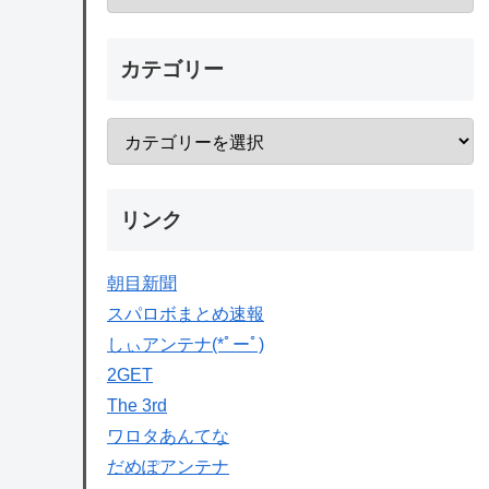
カテゴリー
リンク
朝目新聞
スパロボまとめ速報
しぃアンテナ(*ﾟーﾟ)
2GET
The 3rd
ワロタあんてな
だめぽアンテナ