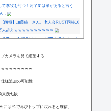
して李牧を討つ！河了貂は策があると言う
が…
【朗報】加藤純一さん、老人会RUST同接10
万人超えｗｗｗｗｗｗｗｗｗｗ
【VTuber】望月ほぐの、10万人記念グッズ
＆ASMRボイス販売開始！『保健室で何も起
こらないはずがない』『嘘だろ…ほぐほ
イブカメラを見て絶望する
ぐ…』【8/22(土...
ｗｗｗｗｗｗｗｗｗ
【ホロライブ】トワ様3D新衣装くっぞ！
Switch2の売上が３分の1以下になったと海外
ック仕様追加の可能性
でも笑われてしまうwwwwwww
橋貴洸七段
【艦これ】ポニー黒潮 他
『FF7 リベレーション』浜口Dが8月26日3時
はじめにはF1で再びトップに戻れると確信」