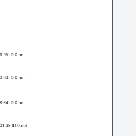
ら「まず営業」を優先してしまうのか？
【悲報】岡本和真さん(30)、無事にMLBに攻
略される・・・・・・
owered by livedoor 相互RSS
.95 ID:0.net
.83 ID:0.net
.64 ID:0.net
1.39 ID:0.net