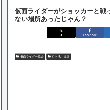
のは韓国人である理由がこちら…」→「日本
仮面ライダーがショッカーと戦
も感謝してるらしい…（ﾌﾞﾙﾌﾞﾙ」＝韓国の反
ない場所あったじゃん？
応
海外「日本よ、お前がナンバーワンだ」 熊
X
Facebook
本地震直後の日本の対応のスピードに世界が
衝撃
★【ワートリ】細かい情報まで含めて構成さ
仮面ライダー総合
ロケ地・撮影
れたキャラの掛け合いだからなぁ（約100人）
★【ワートリ】基本的に最上さんも迅に後事
を託すつもりで黒トリガー化したんじゃねえ
かな。
★【ワートリ】対ボーダーに特化とは言うけ
ど