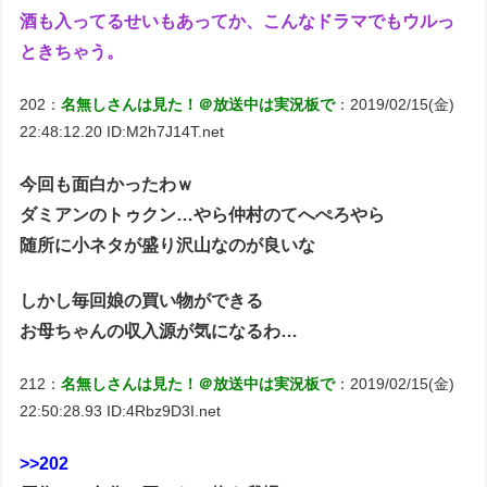
酒も入ってるせいもあってか、こんなドラマでもウルっ
ときちゃう。
202：
名無しさんは見た！＠放送中は実況板で
：2019/02/15(金)
22:48:12.20 ID:M2h7J14T.net
今回も面白かったわｗ
ダミアンのトゥクン…やら仲村のてへぺろやら
随所に小ネタが盛り沢山なのが良いな
しかし毎回娘の買い物ができる
お母ちゃんの収入源が気になるわ…
212：
名無しさんは見た！＠放送中は実況板で
：2019/02/15(金)
22:50:28.93 ID:4Rbz9D3I.net
>>202