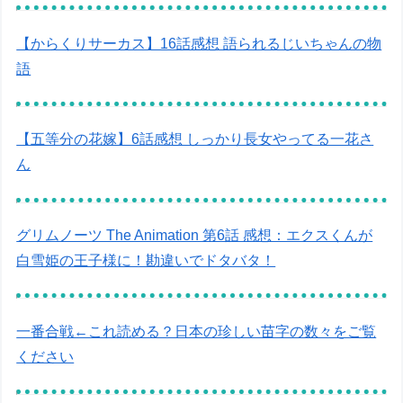
【からくりサーカス】16話感想 語られるじいちゃんの物
語
【五等分の花嫁】6話感想 しっかり長女やってる一花さ
ん
グリムノーツ The Animation 第6話 感想：エクスくんが
白雪姫の王子様に！勘違いでドタバタ！
一番合戦←これ読める？日本の珍しい苗字の数々をご覧
ください