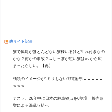
菜 ミューズカラーver.」1/4フィギュア【出荷日
更新・8月21日頃発売】
【リコリス・リコイル】セガ「錦木千束」と「井
ノ上たきな」 STREET SNAP プライズフィギュ
ア【彩色原型公開】
他サイト記事
Powered by livedoor 相互RSS
猫で尻尾がほとんどない猫様いるけど生れ付きなの
かな？何かの事故？→しっぽが短い猫は○○から広
まったらしい。【再】
麺類のイメージが1ミリもない都道府県ｗｗｗｗｗ
ｗｗｗ
テスラ、26年中に日本の納車拠点を6割増 販売急
増による混乱収拾へ