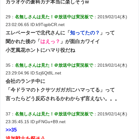
カラオケの倉科カナ本当に楽しそうw
29：
名無しさんは見た！＠放送中は実況板で
：2019/02/14(木)
23:02:06.65 ID:k9TqpbCR.net
エレベーターで北代さんに「
知ってたの？
」って
聞かれた後の「
はえっ？
」が面白カワイイ
小芝風花ホントにハマり役だね
35：
名無しさんは見た！＠放送中は実況板で
：2019/02/14(木)
23:29:04.96 ID:5zj6Qt8L.net
会社のランチ中に
「今ドラマのトクサツガガガにハマってる」って
言ったらどう反応されるかわからず言えない。。。
37：
名無しさんは見た！＠放送中は実況板で
：2019/02/14(木)
23:35:45.15 ID:pFNGu+B9.net
>>35
追加戦士を探そう