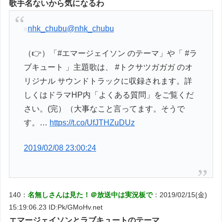
歌手名ないから気になるわ
nhk_chubu
@nhk_chubu
（👉）「#エマージェイソン のテーマ」や「 #ラ
ブキュート 」主題歌は、 #トクサツガガガ のオ
リジナル サウンドトラックに収録されます。詳
しくはドラマHP内「よくある質問」をご覧くだ
さい。(完）（大事なこと言ってます。そうで
す。…
https://t.co/UfJTHZuDUz
2019/02/08 23:00:24
140：
名無しさんは見た！＠放送中は実況板で
：2019/02/15(金)
15:19:06.23 ID:Pk/GMoHv.net
エマージェイソンとラブキュートのテーマ、