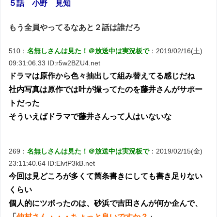
５話 小野 見知
もう全員やってるなあと２話は誰だろ
510：
名無しさんは見た！＠放送中は実況板で
：2019/02/16(土)
09:31:06.33 ID:r5w2BZU4.net
ドラマは原作から色々抽出して組み替えてる感じだね
社内写真は原作では叶が撮ってたのを藤井さんがサポー
トだった
そういえばドラマで藤井さんって人はいないな
269：
名無しさんは見た！＠放送中は実況板で
：2019/02/15(金)
23:11:40.64 ID:ElvtP3kB.net
今回は見どころが多くて箇条書きにしても書き足りない
くらい
個人的にツボったのは、砂浜で吉田さんが何か企んで、
「
仲村さん・・・ちょっと良いですか？
」