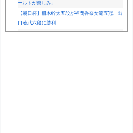
ールトが楽しみ」
【朝日杯】柵木幹太五段が福間香奈女流五冠、出
口若武六段に勝利
おまいら！ｽﾚﾀｲ読んだか？自慢ｽﾚじゃないんだ
ぞ！少しはおれに気遣え ･ﾟ･(ﾉД`)･ﾟ･｡【再】
【画像】秋葉原でゲーミングキーボードとマウス
無料配布するよ→結果
【画像】漫画家あだち充、タッチの告白シーンか
ら40年記念で自分自身が浅倉南になりきり投稿
【デレマス】難波笑美役の伊達朱里紗さんがご結
婚！おめでとうございます！
バーコードバトラーの思い出
【ToLOVEる】ユニクリ「水着シリーズ 西連寺春