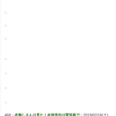
468：
名無しさんは見た！＠放送中は実況板で
：2019/02/16(土)