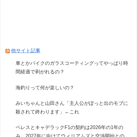
派？
車とかバイクのガラスコーティングってやっぱり
時間経過で剥がれるの？
【画像】いい天気だから高ボッチに行って来たっ
た
他サイト記事
Powered by livedoor 相互RSS
車とかバイクのガラスコーティングってやっぱり時
間経過で剥がれるの？
海釣りって何が楽しいの？
みいちゃんと山田さん「主人公がぽっと出のモブに
殺されて終わります」←これ
ペレスとキャデラックF1の契約は2026年の1年の
み、2027年に向けてウィリアムズと交渉開始との