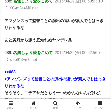
688:
名無しより愛をこめて
2016/04/29(金) 00:50:03.10
ID:YQ/mJe4M0.net
アマゾンズって監督ごとの演出の違いが素人でもはっき
りわかるな
あと美月から漂う底知れぬヤンデレ臭
689:
名無しより愛をこめて
2016/04/29(金) 00:52:56.74
ID:w2plK3+m0.net
>>688
>アマゾンズって監督ごとの演出の違いが素人でもはっき
りわかるな
そうそう、ニチアサだともう一つわかんないんだけど、
アマゾンズはハッキリしてるよな
やっぱ、のびのびやってるせいかねぇ
メニュー
ホーム
検索
トップ
サイドバー