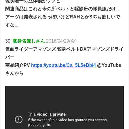
現状唯一の立体物がソフビ…
関連商品はこれと今の所ベルトと駆除班の隊員服だけ…
アーツは発表されるっぽいけどRAHとかSICも欲しいで
すな…
30:
変身名無しさん
2016/04/29(金)
仮面ライダーアマゾンズ 変身ベルトDXアマゾンズドライ
バー
商品紹介PV
https://youtu.be/Ca_5L5eBbI4
@YouTube
さんから