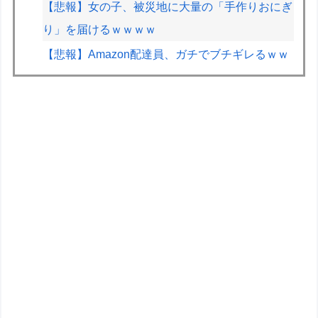
【悲報】女の子、被災地に大量の「手作りおにぎ
り」を届けるｗｗｗｗ
【悲報】Amazon配達員、ガチでブチギレるｗｗ
ｗｗ
【悲報】人気配信者「はっきり言う、ジャングリ
ア沖縄ほんとーーーーーーーーにおもんな
い！！！！」→炎上
【悲報】ゲーフリ新作、Steam賛否両論(53%)
に。ポケモンで磨いた技術力…
今から25年前にタイムワープして、今のゲーム
業界について話しても信じてもらえなさそうなこ
とは？
CV石川由依、良キャラ多過ぎ問題ｗｗ
車のエアコンは外気取入派？それとも内気循環