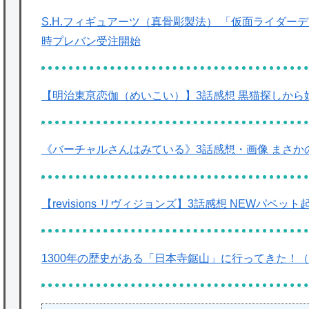
S.H.フィギュアーツ（真骨彫製法） 「仮面ライダーデ
時プレバン受注開始
【明治東亰恋伽（めいこい）】3話感想 黒猫探しから
《バーチャルさんはみている》3話感想・画像 まさか
【revisions リヴィジョンズ】3話感想 NEWパペット
1300年の歴史がある「日本寺鋸山」に行ってきた！