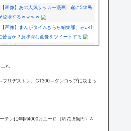
【画像】あの人気サッカー漫画、遂に5ch民
が登場するｗｗｗｗ
【画像】まんがタイムきらら編集部、みい山
に苦言か？意味深な画像をツイートする
【悲報】X民「みいちゃんを規制するならウ
シジマくんはどうなの？」→論破されてしま
うｗｗｗｗｗ
←これ
カープ新井監督が7回3失点の森翔平に喝「殻
00→ブリヂストン、GT300→ダンロップに決まっ
を破ってほしい」【監督談話】
超かぐや姫がVチューバーに落ちたのが残念
で仕方ないよ
【ホロライブ】余、ASMRボイス「お隣はあ
チンに年間4000万ユーロ（約72.8億円）を
やめちゃんち」発売！『余の甘々ボイスだ