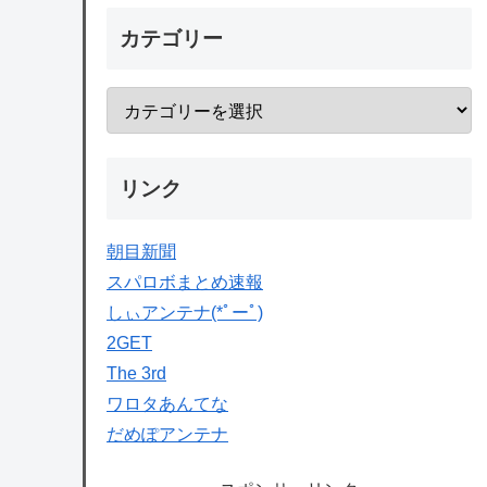
カテゴリー
リンク
朝目新聞
スパロボまとめ速報
しぃアンテナ(*ﾟーﾟ)
2GET
The 3rd
ワロタあんてな
だめぽアンテナ