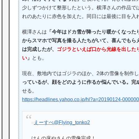
少しずつかけて整形したという。横澤さんの作品で
れのあたりに赤色を加えた。同日には最後に目を入
横澤さんは
「今年はドカ雪が降ったり暖かくなった
からスマホで写真を撮る人たちがいて、喜んでもら
は完成したが、
ゴジラといえば口から光線を出した
い
」
とも。
現在、敷地内ではゴジラのほか、2体の雪像を制作
っているが、顔をどのように作るか悩んでいる。完
せる。
https://headlines.yahoo.co.jp/hl?a=20190124-000000
えーすぺ
@Flying_tonko2
けんの床やさんの雪像完成！