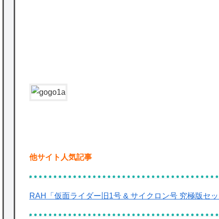
かな。
★【ワートリ】対ボーダーに特化とは言うけ
ど
P
★【ワートリ】2周目も全員でやる隊と分担
でやる隊はそれぞれどの位いるんだろうか特
別課題消化時は別として
Powered by livedoor 相互RSS
他サイト人気記事
RAH「仮面ライダー旧1号 & サイクロン号 究極版セ