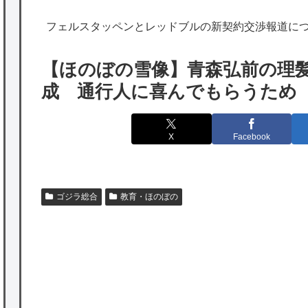
海外「勘弁して！」米国人が最も恐れる日本
フェルスタッペンとレッドブルの新契約交渉報道に
の為替介入再びで海外が大騒ぎ
韓国人「実は日本経済を支えて生かしている
【ほのぼの雪像】青森弘前の理
のは韓国人である理由がこちら…」→「日本
成 通行人に喜んでもらうため
も感謝してるらしい…（ﾌﾞﾙﾌﾞﾙ」＝韓国の反
応
X
Facebook
海外「日本よ、お前がナンバーワンだ」 熊
本地震直後の日本の対応のスピードに世界が
衝撃
ゴジラ総合
教育・ほのぼの
★【ワートリ】細かい情報まで含めて構成さ
れたキャラの掛け合いだからなぁ（約100人）
★【ワートリ】基本的に最上さんも迅に後事
を託すつもりで黒トリガー化したんじゃねえ