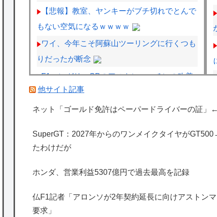
【悲報】教室、ヤンキーがブチ切れでとんで
もない空気になるｗｗｗｗ
ワイ、今年こそ阿蘇山ツーリングに行くつも
りだったが断念
F1ハンガリーGPのアストンマーチンの改善
他サイト記事
にパパストロール興奮「工場の男子＆女子の
努力のおかげ」
ネット「ゴールド免許はペーパードライバーの証」
フェルスタッペンとレッドブルの新契約交渉
SuperGT：2027年からのワンメイクタイヤがGT5
報道について父親ヨスが否定
たわけだが
スーパーカブってもう完全にビジネスバイク
としての役目を終えてしまったよな
ホンダ、営業利益5307億円で過去最高を記録
海外「日本は特別！」日本の地震支援を申し
仏F1記者「アロンソが2年契約延長に向けアストンマー
出たあの親日経営者に海外が大騒ぎ
要求」