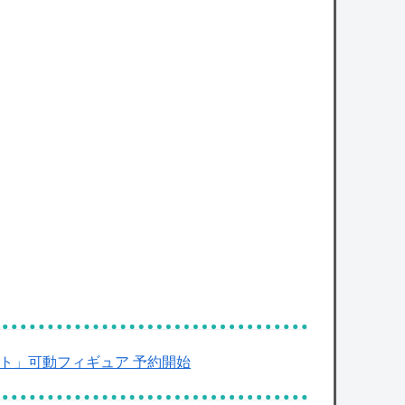
カープ矢野（27）の生涯収入１億４千万円ｗ
ｗｗｗ
owered by livedoor 相互RSS
ット」可動フィギュア 予約開始