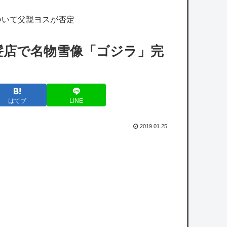
と…』
ついて父親ヨスが否定
今回の老人会RUSTのハズレははりーシとみ
けねこだな、たいじは一緒のチームにならな
髪店で名物雪像「ゴジラ」完
くて良かった…
【艦これ】みんなもう終わってそうだから聞
くんだけど E3-2ってサブの穴が空いてないダ
はてブ
LINE
イハツ駆逐並べて 高速＋とかしてるとアホほ
ど時間かかる？
2019.01.25
【艦これ】ムラクモウサギ 他
メディア「Switch2、499ドルでも安い800ド
ル超えるかも。PS5は直近での値上げ可能性
低い」
『ジャンポケ斉藤、懲役7年の求刑』👈これ
の率直な感想