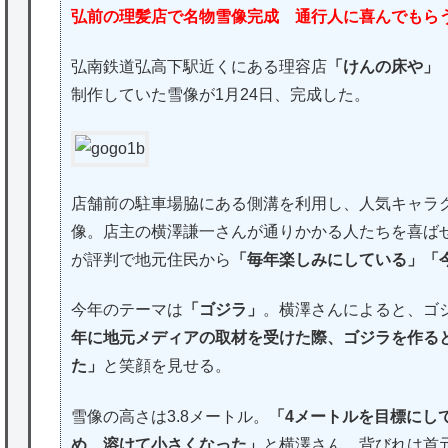
弘前の理髪店で名物雪像完成 通行人に喜んでもら
弘南鉄道弘高下駅近くにある理容店
「けんの床や」
制作していた雪像が1月24日、完成した。
店舗前の駐車場脇にある側溝を利用し、人気キャラ
像。店主の横澤謙一さんが通りかかる人たちを喜ば
が評判で地元住民から
「毎年楽しみにしている」「
今年のテーマは
「ゴジラ」
。横澤さんによると、ゴ
年に地元メディアの取材を受けた際、ゴジラを作る
た」
と笑顔を見せる。
雪像の高さは3.8メートル。
「4メートルを目標にし
め、溶けて小さくなった」
と横澤さん。背びれは首