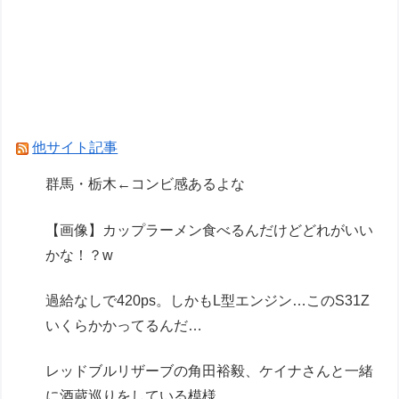
「ARX-8 レーバテイン＆XL-3 緊急展開ブースタ
ー 最終決戦仕様」アルお前カッコいいな
【初音ミク】ホビーストック「初音ミク
HATSUNE MIKU EXPO 10th Anniversary ver.」
フィギュア【本日発売】
他サイト記事
Powered by livedoor 相互RSS
群馬・栃木←コンビ感あるよな
【画像】カップラーメン食べるんだけどどれがいい
かな！？w
過給なしで420ps。しかもL型エンジン…このS31Z
いくらかかってるんだ…
レッドブルリザーブの角田裕毅、ケイナさんと一緒
に酒蔵巡りをしている模様