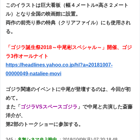
このイラストは巨大看板（幅４メートル×高さ２メート
ル）となり全国の映画館に設置。
両作の前売り券の特典（クリアファイル）にも使用され
る。
「ゴジラ誕生祭2018～中尾彬スペシャル～」開催、ゴジ
ラ3作オールナイト
https://headlines.yahoo.co.jp/hl?a=20181007-
00000049-nataliee-movi
ゴジラ関連のイベントに中尾が登壇するのは、今回が初
めて。
また「
ゴジラVSスペースゴジラ
」で中尾と共演した斎藤
洋介が、
第2部のトークショーに参加する。
345：
名無シネマ＠上映中
：2018/10/08(月) 07:20:18.48