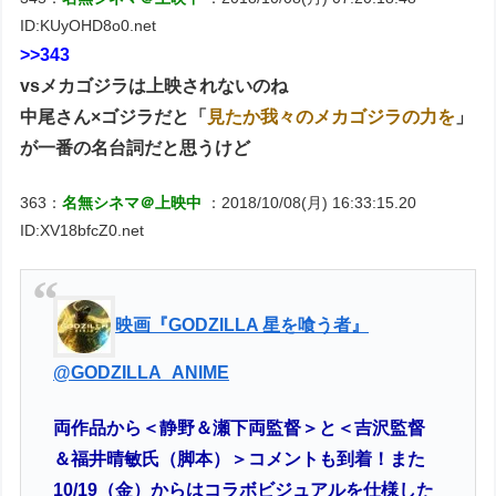
ID:KUyOHD8o0.net
>>343
vsメカゴジラは上映されないのね
中尾さん×ゴジラだと「
見たか我々のメカゴジラの力を
」
が一番の名台詞だと思うけど
363：
名無シネマ＠上映中
：2018/10/08(月) 16:33:15.20
ID:XV18bfcZ0.net
映画『GODZILLA 星を喰う者』
@GODZILLA_ANIME
両作品から＜静野＆瀬下両監督＞と＜吉沢監督
＆福井晴敏氏（脚本）＞コメントも到着！また
10/19（金）からはコラボビジュアルを仕様した