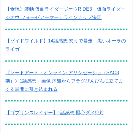
【食玩】装動 仮面ライダージオウRIDE3「仮面ライダー
ジオウ フォーゼアーマー」ラインナップ決定
【ゾイドワイルド】14話感想 怒りで暴走！黒いオーラの
ライガー
《ソードアート・オンライン アリシゼーショ（SAO3
期）》1話感想・画像 序盤からフラグびんびんに立てま
くる展開に引き込まれる
【ゴブリンスレイヤー】1話感想 慢心ダメ絶対