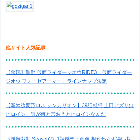
他サイト人気記事
【食玩】装動 仮面ライダージオウRIDE3「仮面ライダー
ジオウ フォーゼアーマー」ラインナップ決定
【新幹線変形ロボ シンカリオン】39話感想 上田アズサは
ヒロイン、誰が何と言おうとヒロインなんだ
《逆転裁判 Season2》1話感想・画像 相変わらず凄い裁