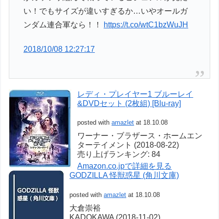
い！でもサイズが違いすぎるか…いやオールガ
ンダム連合軍なら！！
https://t.co/wtC1bzWuJH
2018/10/08 12:27:17
レディ・プレイヤー1 ブルーレイ
&DVDセット (2枚組) [Blu-ray]
posted with
amazlet
at 18.10.08
ワーナー・ブラザース・ホームエン
ターテイメント (2018-08-22)
売り上げランキング: 84
Amazon.co.jpで詳細を見る
GODZILLA 怪獣惑星 (角川文庫)
posted with
amazlet
at 18.10.08
大倉崇裕
KADOKAWA (2018-11-02)