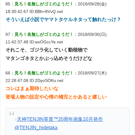
85：
見ろ！名無しがゴミのようだ！
：2018/09/28(金)
18:30:42.67 ID:BBh+8VvQ.net
そういえば小説でヤマトタケルネタって触れたっけ？
97：
見ろ！名無しがゴミのようだ！
：2018/09/30(日)
11:42:37.48 ID:wvOGccYe.net
それこそ、ゴジラ化していく動植物で
マタンゴネタとかぶっ込めそうだけどな
66：
見ろ！名無しがゴミのようだ！
：2018/09/27(木)
22:28:47.08 ID:2DyoSOKu.net
コレはまぁ期待したいな
登場人物の設定や心情の補完とかあると嬉しい
天神TENJIN英貴™20周年画集10月発売
@TENJIN_hidetaka