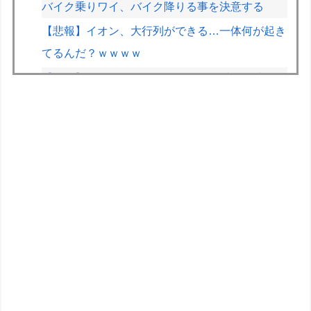
バイク乗りワイ、バイク降りる事を決意する
【悲報】イオン、大行列ができる…一体何が起き
てるんだ？ｗｗｗｗ
【画像】70年代の漫画、あまりにも時代を先取
りしすぎていたｗｗｗｗ
【画像】山ガールさん、山でラーメンを食べたら
おじさんに怒られるｗｗｗ
【画像】露悪アニメ化ブーム、はじまるｗｗｗｗ
ｗｗｗ
きまぐれオレンジロードみたいな青春を送りたい
なっっっっ
【トミカ ジョブレイバー】「ライジングポリス
ブレイバーZERO デカライドアーマー 黒バイDX
セット」【本日発売】