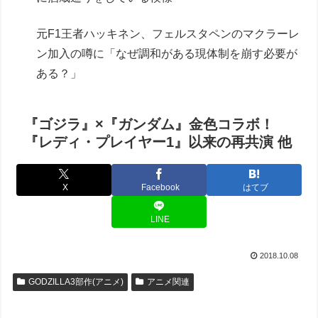
元F1王者ハッキネン、フェルスタペンのマクラーレ
ン加入の噂に「なぜ調和がある現体制を崩す必要が
ある？」
『ゴジラ』×『ガンダム』金色コラボ！
『レディ・プレイヤー1』以来の再共演 他
X
Facebook
はてブ
LINE
2018.10.08
GODZILLA3部作(アニメ)
アニメ関連