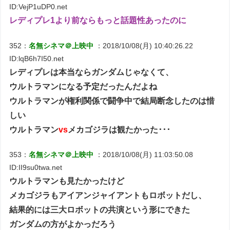
ID:VejP1uDP0.net
レディプレ1より前ならもっと話題性あったのに
352：
名無シネマ＠上映中
：2018/10/08(月) 10:40:26.22
ID:lqB6h7I50.net
レディプレは本当ならガンダムじゃなくて、
ウルトラマンになる予定だったんだよね
ウルトラマンが権利関係で闘争中で結局断念したのは惜
しい
ウルトラマン
vs
メカゴジラは観たかった･･･
353：
名無シネマ＠上映中
：2018/10/08(月) 11:03:50.08
ID:II9su0twa.net
ウルトラマンも見たかったけど
メカゴジラもアイアンジャイアントもロボットだし、
結果的には三大ロボットの共演という形にできた
ガンダムの方がよかっだろう