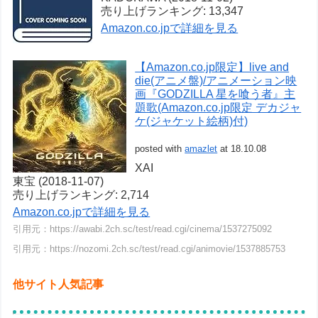
売り上げランキング: 13,347
Amazon.co.jpで詳細を見る
【Amazon.co.jp限定】live and
die(アニメ盤)/アニメーション映
画『GODZILLA 星を喰う者』主
題歌(Amazon.co.jp限定 デカジャ
ケ(ジャケット絵柄)付)
posted with
amazlet
at 18.10.08
XAI
東宝 (2018-11-07)
売り上げランキング: 2,714
Amazon.co.jpで詳細を見る
引用元：https://awabi.2ch.sc/test/read.cgi/cinema/1537275092
引用元：https://nozomi.2ch.sc/test/read.cgi/animovie/1537885753
他サイト人気記事