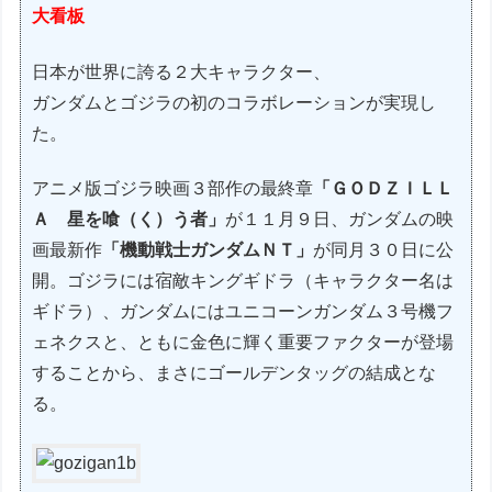
大看板
日本が世界に誇る２大キャラクター、
ガンダムとゴジラの初のコラボレーションが実現し
た。
アニメ版ゴジラ映画３部作の最終章
「ＧＯＤＺＩＬＬ
Ａ 星を喰（く）う者」
が１１月９日、ガンダムの映
画最新作
「機動戦士ガンダムＮＴ」
が同月３０日に公
開。ゴジラには宿敵キングギドラ（キャラクター名は
ギドラ）、ガンダムにはユニコーンガンダム３号機フ
ェネクスと、ともに金色に輝く重要ファクターが登場
することから、まさにゴールデンタッグの結成とな
る。