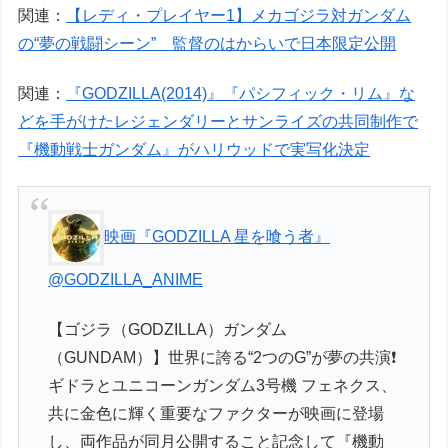
関連：
【レディ・プレイヤー1】メカゴジラ対ガンダム
の“夢の戦闘シーン” 監督のはからいで日本限定公開
関連：
『GODZILLA(2014)』『パシフィック・リム』な
どを手がけたレジェンダリーとサンライズの共同制作で
『機動戦士ガンダム』がハリウッドで実写化決定
映画『GODZILLA 星を喰う者』
@GODZILLA_ANIME
【ゴジラ（GODZILLA）ガンダム
（GUNDAM）】世界に誇る“2つのG”が夢の共演❗️
ギドラとユニコーンガンダム3号機 フェネクス、
共に金色に輝く重要なファクターが映画に登場
し、両作品が同月公開すること記念して『機動