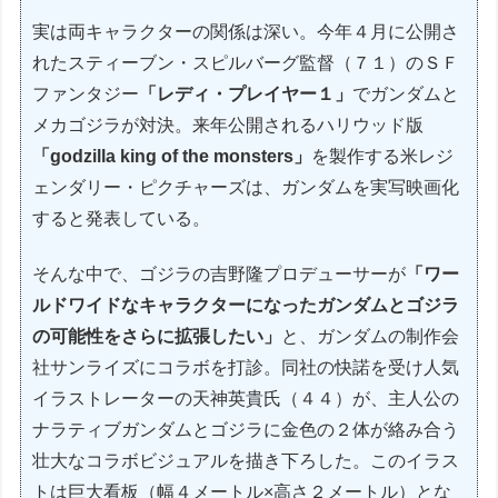
実は両キャラクターの関係は深い。今年４月に公開さ
れたスティーブン・スピルバーグ監督（７１）のＳＦ
ファンタジー
「レディ・プレイヤー１」
でガンダムと
メカゴジラが対決。来年公開されるハリウッド版
「godzilla king of the monsters」
を製作する米レジ
ェンダリー・ピクチャーズは、ガンダムを実写映画化
すると発表している。
そんな中で、ゴジラの吉野隆プロデューサーが
「ワー
ルドワイドなキャラクターになったガンダムとゴジラ
の可能性をさらに拡張したい」
と、ガンダムの制作会
社サンライズにコラボを打診。同社の快諾を受け人気
イラストレーターの天神英貴氏（４４）が、主人公の
ナラティブガンダムとゴジラに金色の２体が絡み合う
壮大なコラボビジュアルを描き下ろした。このイラス
トは巨大看板（幅４メートル×高さ２メートル）とな