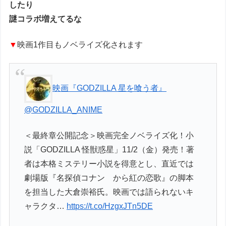
したり
謎コラボ増えてるな
▼
映画1作目もノベライズ化されます
映画『GODZILLA 星を喰う者』
@GODZILLA_ANIME
＜最終章公開記念＞映画完全ノベライズ化！小
説「GODZILLA 怪獣惑星」11/2（金）発売！著
者は本格ミステリー小説を得意とし、直近では
劇場版『名探偵コナン から紅の恋歌』の脚本
を担当した大倉崇裕氏。映画では語られないキ
ャラクタ…
https://t.co/HzgxJTn5DE