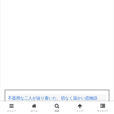
不器用な二人が辿り着いた、切なく温かい恋物語
【熊本地震】発生後に居酒屋店内から温泉が吹き出す
メニュー
ホーム
検索
トップ
サイドバー