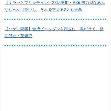
《キラッとプリ☆チャン》27話感想・画像 努力型なあん
なちゃん可愛いし、それを支える2人も最高
【ハゲに朗報】合成ビャクダンを頭皮に「嗅がせて」発
毛促進：英研究