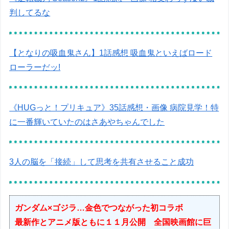
判してるな
【となりの吸血鬼さん】1話感想 吸血鬼といえばロード
ローラーだッ!
《HUGっと！プリキュア》35話感想・画像 病院見学！特
に一番輝いていたのはさあやちゃんでした
3人の脳を「接続」して思考を共有させること成功
ガンダム×ゴジラ…金色でつながった初コラボ
最新作とアニメ版ともに１１月公開 全国映画館に巨