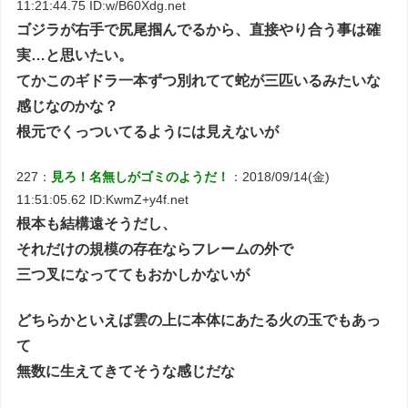
11:21:44.75 ID:w/B60Xdg.net
ゴジラが右手で尻尾掴んでるから、直接やり合う事は確
実…と思いたい。
てかこのギドラ一本ずつ別れてて蛇が三匹いるみたいな
感じなのかな？
根元でくっついてるようには見えないが
227：
見ろ！名無しがゴミのようだ！
：2018/09/14(金)
11:51:05.62 ID:KwmZ+y4f.net
根本も結構遠そうだし、
それだけの規模の存在ならフレームの外で
三つ叉になっててもおかしかないが
どちらかといえば雲の上に本体にあたる火の玉でもあっ
て
無数に生えてきてそうな感じだな