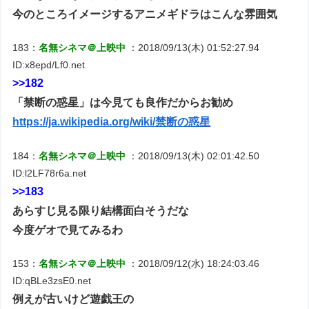
今のところイメージするアニメギドラはこんな雰囲気
183：
名無シネマ＠上映中
：2018/09/13(木) 01:52:27.94
ID:x8epd/Lf0.net
>>182
「禁断の惑星」は今見ても良作だからお勧め
https://ja.wikipedia.org/wiki/禁断の惑星
184：
名無シネマ＠上映中
：2018/09/13(木) 02:01:42.50
ID:l2LF78r6a.net
>>183
あらすじ見る限り結構面白そうだな
今度ゲオで見てみるわ
153：
名無シネマ＠上映中
：2018/09/12(水) 18:24:03.46
ID:qBLe3zsE0.net
例えが古いけど遊戯王の