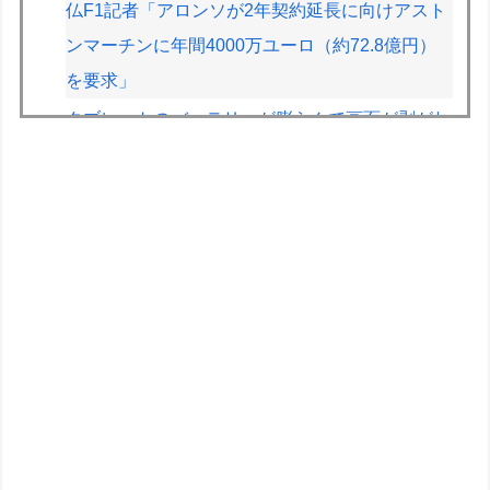
仏F1記者「アロンソが2年契約延長に向けアスト
ンマーチンに年間4000万ユーロ（約72.8億円）
を要求」
タブレットのバッテリーが膨らんで画面が剥がれ
てきたんやが
スーパーカブってもう完全にビジネスバイクとし
ての役目を終えてしまったよな
【画像】絵師「印刷会社にゴミみたい印刷された
から晒すわ」→お前がクレーマーだと大炎上
【画像】旅人女子「夜景を撮りたかっただけなの
に、故郷の村が燃やされたみたいになった」
←26万ｲｲﾈｗｗｗｗ
【悲報】教室、ヤンキーがブチ切れでとんでもな
い空気になるｗｗｗｗ