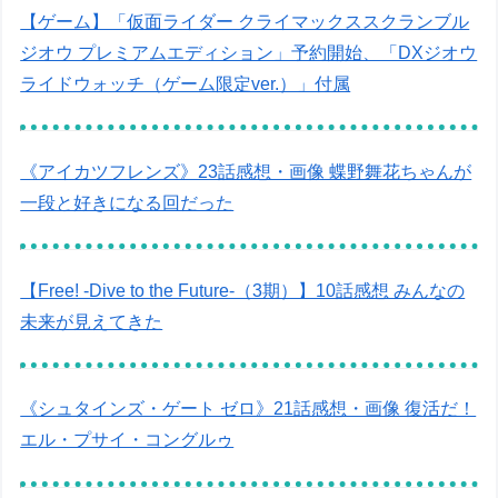
【ゲーム】「仮面ライダー クライマックススクランブル
ジオウ プレミアムエディション」予約開始、「DXジオウ
ライドウォッチ（ゲーム限定ver.）」付属
《アイカツフレンズ》23話感想・画像 蝶野舞花ちゃんが
一段と好きになる回だった
【Free! -Dive to the Future-（3期）】10話感想 みんなの
未来が見えてきた
《シュタインズ・ゲート ゼロ》21話感想・画像 復活だ！
エル・プサイ・コングルゥ