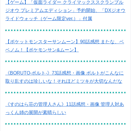
【ゲーム】「仮面ライダー クライマックススクランブル
ジオウ プレミアムエディション」予約開始、「DXジオウ
ライドウォッチ（ゲーム限定ver.）」付属
【ポケットモンスターサンムーン】90話感想 またな、ベ
ベノム！【ポケモンサン&ムーン】
《BORUTO-ボルト-》73話感想・画像 ボルトがこんなに
取り乱すのは珍しいな！それほどミツキが大切なんだな
《すのはら荘の管理人さん》11話感想・画像 管理人対あ
っくん姉の展開が素晴らしい