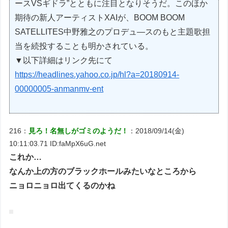
ースVSギドラ”とともに注目となりそうだ。このほか
期待の新人アーティストXAIが、BOOM BOOM
SATELLITES中野雅之のプロデュ―スのもと主題歌担
当を続投することも明かされている。
▼以下詳細はリンク先にて
https://headlines.yahoo.co.jp/hl?a=20180914-
00000005-anmanmv-ent
216：
見ろ！名無しがゴミのようだ！
：2018/09/14(金)
10:11:03.71 ID:faMpX6uG.net
これか…
なんか上の方のブラックホールみたいなところから
ニョロニョロ出てくるのかね