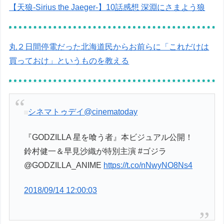
【天狼-Sirius the Jaeger-】10話感想 深淵にさまよう狼
丸２日間停電だった北海道民からお前らに「これだけは
買っておけ」というものを教える
シネマトゥデイ
@cinematoday
『GODZILLA 星を喰う者』本ビジュアル公開！
鈴村健一＆早見沙織が特別主演 #ゴジラ
@GODZILLA_ANIME
https://t.co/nNwyNO8Ns4
2018/09/14 12:00:03