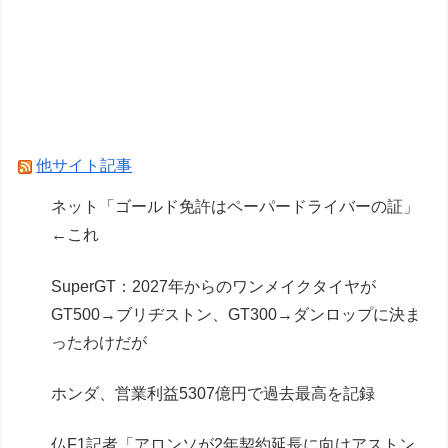
両津勘吉(2026)「こち亀の初版本おじいちゃんが
持ってるかもしれないよ！内容は変わらないから
ね！」
【学マス】初星学園のお色気担当
ドラクエのゼシカとかいう人気キャラwww
他サイト記事
Powered by livedoor 相互RSS
ネット「ゴールド免許はペーパードライバーの証」
←これ
SuperGT：2027年からのワンメイクタイヤが
GT500→ブリヂストン、GT300→ダンロップに決ま
ったわけだが
ホンダ、営業利益5307億円で過去最高を記録
仏F1記者「アロンソが2年契約延長に向けアストン