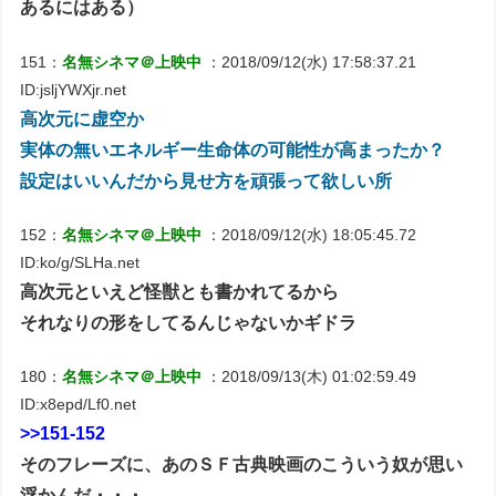
あるにはある）
151：
名無シネマ＠上映中
：2018/09/12(水) 17:58:37.21
ID:jsljYWXjr.net
高次元に虚空か
実体の無いエネルギー生命体の可能性が高まったか？
設定はいいんだから見せ方を頑張って欲しい所
152：
名無シネマ＠上映中
：2018/09/12(水) 18:05:45.72
ID:ko/g/SLHa.net
高次元といえど怪獣とも書かれてるから
それなりの形をしてるんじゃないかギドラ
180：
名無シネマ＠上映中
：2018/09/13(木) 01:02:59.49
ID:x8epd/Lf0.net
>>151-152
そのフレーズに、あのＳＦ古典映画のこういう奴が思い
浮かんだ・・・