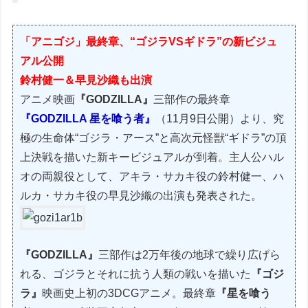
「アニゴジ」最終章、“ゴジラVSギドラ”の新ビジュ
アル公開
鈴村健一＆早見沙織も出演
アニメ映画
『GODZILLA』
三部作の最終章
『GODZILLA 星を喰う者』
（11月9日公開）より、究
極の生命体“ゴジラ・アース”と高次元怪獣“ギドラ”の頂
上決戦を描いた新キービジュアルが到着。主人公ハル
オの両親役として、アキラ・サカキ役の鈴村健一、ハ
ルカ・サカキ役の早見沙織の出演も発表された。
『GODZILLA』
三部作は2万年後の地球で繰り広げら
れる、ゴジラとそれに抗う人類の戦いを描いた
『ゴジ
ラ』
映画史上初の3DCGアニメ。最終章
『星を喰う