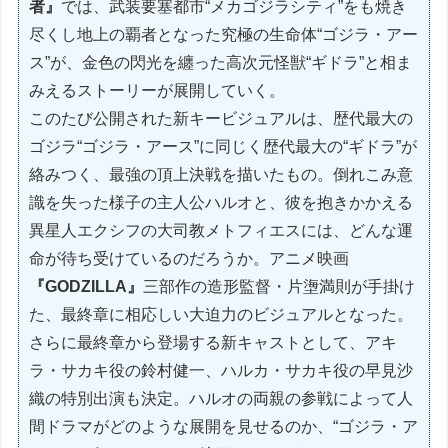
者』
では、武装要塞都市“メカゴジラシティ”をも焼き
尽くし地上の覇者となった究極の生命体“ゴジラ・アー
ス”が、金色の閃光を纏った高次元怪獣“ギドラ”と相ま
みえるストーリーが展開していく。
このたび公開された新キービジュアルは、歴代最大の
ゴジラ“ゴジラ・アース”に同じく歴代最大の“ギドラ”が
絡みつく、最強の頂上決戦を描いたもの。倒れこみ意
識を失った様子の主人公ハルオと、彼を抱きかかえる
異星人エクシフの大司教メトフィエスには、どんな運
命が待ち受けているのだろうか。アニメ映画
『GODZILLA』
三部作の造形監督・片塰満則が手掛け
た、最終章に相応しい大迫力のビジュアルとなった。
さらに最終章から登場する新キャストとして、アキ
ラ・サカキ役の鈴村健一、ハルカ・サカキ役の早見沙
織の特別出演も決定。ハルオの両親の参戦によって人
間ドラマがどのような展開を見せるのか、“ゴジラ・ア