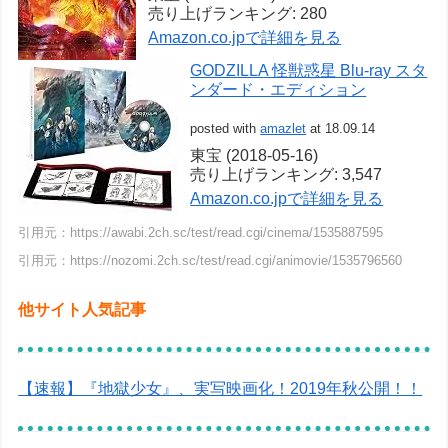
売り上げランキング: 280
Amazon.co.jpで詳細を見る
GODZILLA 怪獣惑星 Blu-ray スタ
ンダード・エディション
posted with
amazlet
at 18.09.14
東宝 (2018-05-16)
売り上げランキング: 3,547
Amazon.co.jpで詳細を見る
引用元：https://awabi.2ch.sc/test/read.cgi/cinema/1535887595
引用元：https://nozomi.2ch.sc/test/read.cgi/animovie/1535796560
他サイト人気記事
【速報】『地獄少女』、実写映画化！2019年秋公開！！