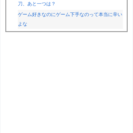
刀、あと一つは？
ゲーム好きなのにゲーム下手なのって本当に辛い
よな
第76回NHK杯２回戦第１局 菅井竜也八段
対 大橋貴洸七段
お高いテント、盗まれそうで怖くない？
テスラ、26年中に日本の納車拠点を6割増 販売
急増による混乱収拾へ
【ガンプラ】もしRGでサブキャラガンダム出し
てくれるとしたら何がいい？
「30 MINUTES SISTERS カスタマイズのスス
メ」こういうハウツー本ってなんかいいよね
ガンプラも棚に並ぶようになったな