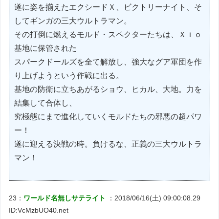
遂に姿を揃えたエクシードＸ、ビクトリーナイト、そ
してギンガの三大ウルトラマン。
その打倒に燃えるモルド・スペクターたちは、Ｘｉｏ
基地に保管された
スパークドールズを全て解放し、強大なグア軍団を作
り上げようという作戦に出る。
基地の防衛に立ちあがるショウ、ヒカル、大地。力を
結集して合体し、
究極態にまで進化していくモルドたちの邪悪の超パワ
ー！
遂に迎える決戦の時。負けるな、正義の三大ウルトラ
マン！
23：
ワールド名無しサテライト
：2018/06/16(土) 09:00:08.29
ID:VcMzbUO40.net