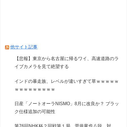
Powered by livedoor 相互RSS
他サイト記事
【悲報】東京から名古屋に帰るワイ、高速道路のラ
イブカメラを見て絶望する
インドの暴走族、レベルが違いすぎて草ｗｗｗｗｗ
ｗｗｗｗｗｗｗｗｗ
日産「ノートオーラNISMO」8月に改良か？ ブラッ
ク仕様追加の可能性
第76回NHK杯２回戦第１局 菅井竜也八段 対