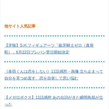
他サイト人気記事
【牙狼】S.H.フィギュアーツ「銀牙騎士ゼロ（真骨
彫）」6月22日プレバン受注開始決定
《多田くんは恋をしない》11話感想・画像 立ち止まって
自分を見つめ直す、恋を自覚して思い悩む
【メガロボクス】11話感想 あの台詞がきた瞬間鳥肌が立
った