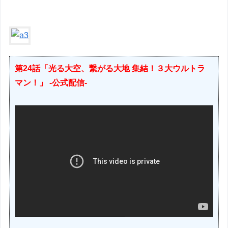
第24話「光る大空、繋がる大地 集結！３大ウルトラ
マン！」 -公式配信-