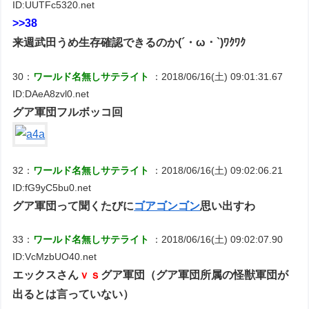
ID:UUTFc5320.net
>>38
来週武田うめ生存確認できるのか(´・ω・`)ﾜｸﾜｸ
30：
ワールド名無しサテライト
：2018/06/16(土) 09:01:31.67
ID:DAeA8zvl0.net
グア軍団フルボッコ回
32：
ワールド名無しサテライト
：2018/06/16(土) 09:02:06.21
ID:fG9yC5bu0.net
グア軍団って聞くたびに
ゴアゴンゴン
思い出すわ
33：
ワールド名無しサテライト
：2018/06/16(土) 09:02:07.90
ID:VcMzbUO40.net
エックスさん
ｖｓ
グア軍団（グア軍団所属の怪獣軍団が
出るとは言っていない）