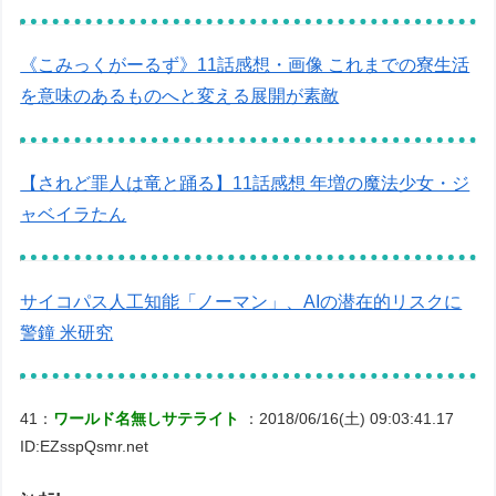
《こみっくがーるず》11話感想・画像 これまでの寮生活
を意味のあるものへと変える展開が素敵
【されど罪人は竜と踊る】11話感想 年増の魔法少女・ジ
ャベイラたん
サイコパス人工知能「ノーマン」、AIの潜在的リスクに
警鐘 米研究
41：
ワールド名無しサテライト
：2018/06/16(土) 09:03:41.17
ID:EZsspQsmr.net