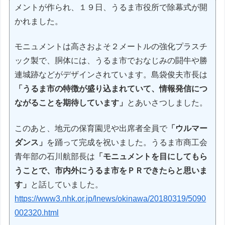
メントが作られ、１９日、うるま市役所で除幕式が開
かれました。
モニュメントは高さおよそ２メートルの強化プラスチ
ック製で、胴体には、うるま市でおなじみの闘牛や勝
連城跡などがデザインされています。島袋俊夫市長は
「うるま市の特徴が盛り込まれていて、情報発信につ
ながることを期待しています」
とあいさつしました。
このあと、地元の保育園児や出席者全員で
「ウルマー
ダンス」
を踊って完成を祝いました。うるま市商工会
青年部の石川航部長は
「モニュメントを目にしてもら
うことで、市内外にうるま市をＰＲできたらと思いま
す」
と話していました。
https://www3.nhk.or.jp/lnews/okinawa/20180319/5090
002320.html