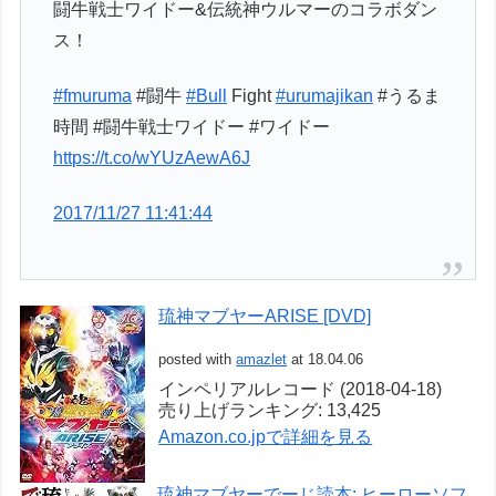
闘牛戦士ワイドー&伝統神ウルマーのコラボダン
ス！
#fmuruma
#闘牛
#Bull
Fight
#urumajikan
#うるま
時間 #闘牛戦士ワイドー #ワイドー
https://t.co/wYUzAewA6J
2017/11/27 11:41:44
琉神マブヤーARISE [DVD]
posted with
amazlet
at 18.04.06
インペリアルレコード (2018-04-18)
売り上げランキング: 13,425
Amazon.co.jpで詳細を見る
琉神マブヤーでーじ読本: ヒーローソフ