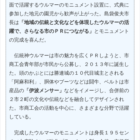
面で活躍するウルマーのモニュメント設置に、式典に
参加した地元の園児から歓声が上がった。島袋俊夫市
長は
「地域の伝統と文化などを体現したウルマーの活
躍で、さらなる市のＰＲにつながる」
とモニュメント
の完成を喜んだ。
伝統神ウルマーは市の魅力を広くＰＲしようと、市
商工会青年部が市民から公募し、２０１３年に誕生し
た。頭のかぶとには勝連城の１０代目城主とされる
「阿麻和利」、胴体やブーツなどは闘牛、ベルトは市
産品の
「伊波メンサー」
などをイメージし、合併前の
２市２町の文化や伝統などを融合してデザインされ
た。市商工会の活動を中心に、さまざまな分野で活躍
している。
完成したウルマーのモニュメントは身長１９５セン