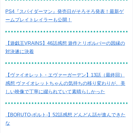
PS4『スパイダーマン』発売日がそろそろ発表！最新ゲ
ームプレイトレイラーも公開！
【遊戯王VRAINS】46話感想 遊作とリボルバーの因縁の
対決遂に決着
【ヴァイオレット・エヴァーガーデン】13話（最終回）
感想 ヴァイオレットちゃんの気持ちの移り変わりが、美
しい映像で丁寧に綴られていて素晴らしかった
【BORUTO-ボルト-】52話感想 どんどん話が進んできた
な