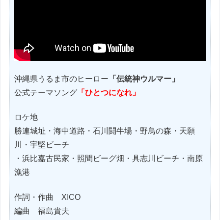
沖縄県うるま市のヒーロー
「伝統神ウルマー」
公式テーマソング
「ひとつになれ」
ロケ地
勝連城址・海中道路・石川闘牛場・野鳥の森・天願
川・宇堅ビーチ
・浜比嘉古民家・照間ビーグ畑・具志川ビーチ・南原
漁港
作詞・作曲 XICO
編曲 福島貴夫