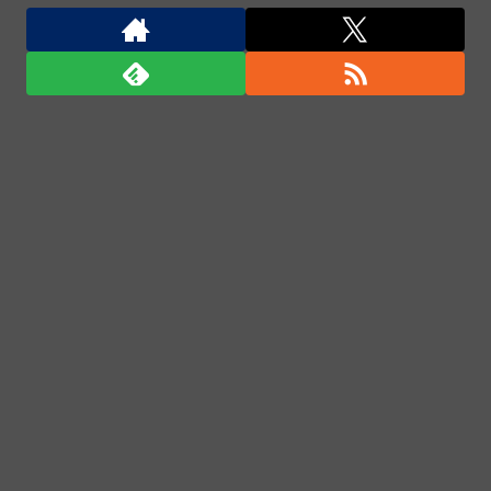
中国、金融監督管理総局前トップの全人代代表資格を
剥奪…重大な規律違反で！
中国、金融監督管理総局前トップの全人代代表資格を
剥奪…重大な規律違反で！
熟練オペレーター不要な「迎撃ドローン」のテストを
完了…自らが目標を追尾する映像公開！
宇宙人はいる？いて座の方角から72秒間捉えた強い
電波、50年間正体分からぬ「Wow！信号」
「君たちはどう生きるか」Blu-ray予約受付開始！ア
フレコ台本や絵コンテ、米津玄師による主題歌「地球
儀」ミュージッククリップ収録。スタジオジブリ作品
で初の「4K UHD」版も発売！！
★【ワートリ】今月新発売!!第27巻まとめ【コメント
欄まとめます】【しばらく固定記事です】