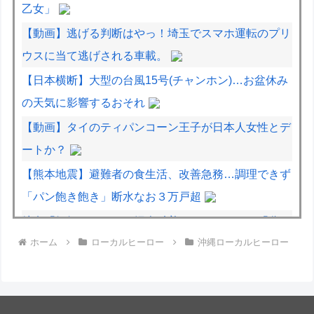
乙女」
【動画】逃げる判断はやっ！埼玉でスマホ運転のプリ
ウスに当て逃げされる車載。
【日本横断】大型の台風15号(チャンホン)…お盆休み
の天気に影響するおそれ
【動画】タイのティパンコーン王子が日本人女性とデ
ートか？
【熊本地震】避難者の食生活、改善急務…調理できず
「パン飽き飽き」断水なお３万戸超
彼女「妊娠したかも…婦人科着いてきて」ワイ「分か
ホーム
ローカルヒーロー
沖縄ローカルヒーロー
ったよ（嘘やんしくじってないはずやぞ…）」
【ラブライブ】 翼「決めたよHand in Hand」【ハチ
ナイ】