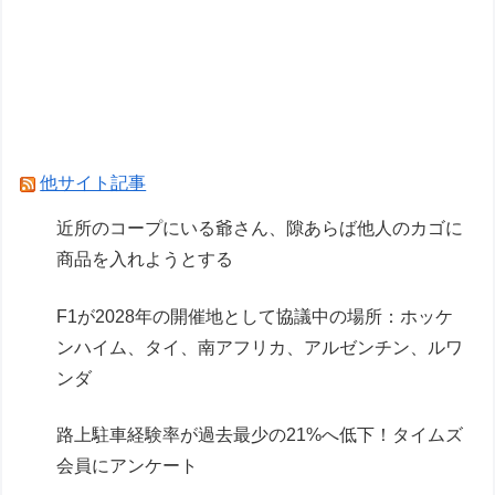
1.7kmの間何度も何度も 煽り追突
【NEEDY GIRL OVERDOSE】システムサービス
「超絶最かわてんしちゃん」プライズフィギュア
【彩色原型公開】
Powered by livedoor 相互RSS
他サイト記事
近所のコープにいる爺さん、隙あらば他人のカゴに
商品を入れようとする
F1が2028年の開催地として協議中の場所：ホッケ
ンハイム、タイ、南アフリカ、アルゼンチン、ルワ
ンダ
路上駐車経験率が過去最少の21%へ低下！タイムズ
会員にアンケート