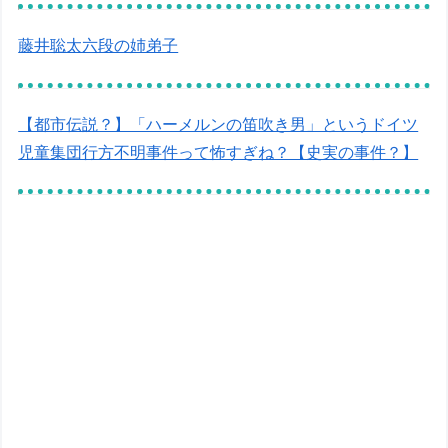
藤井聡太六段の姉弟子
【都市伝説？】「ハーメルンの笛吹き男」というドイツ
児童集団行方不明事件って怖すぎね？【史実の事件？】