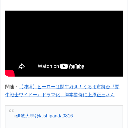
関連：
【沖縄】ヒーローは闘牛好き！うるま市舞台『闘
牛戦士ワイドー』ドラマ化、脚本監修に上原正三さん
伊波大志
@taishipanda0816