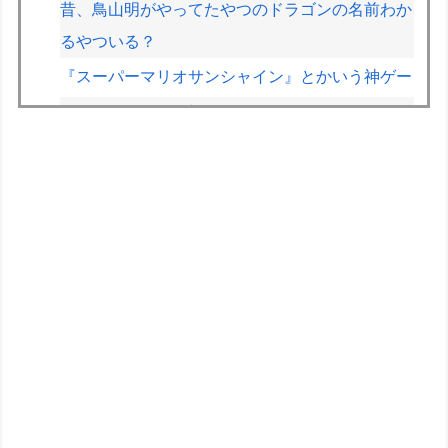
昔、鳥山明がやってたやつのドラゴンの名前わか
るやついる？
『スーパーマリオサンシャイン』とかいう神ゲー
ファイファン5で唯一学んだことｗｗｗｗｗｗｗ
ｗ
【NEEDY GIRL OVERDOSE】グッスマ「超絶最
かわてんしちゃん Anniversary Party Ver.」フィギ
ュア【明日発売！】
ホロもプラモ出るんだ…
近所のコープにいる爺さん、隙あらば他人のカゴ
に商品を入れようとする
フジテレビ「2026 FORMULA1 サマーブレイク
SP」を明日（8月9日）から12日間毎日放送へ