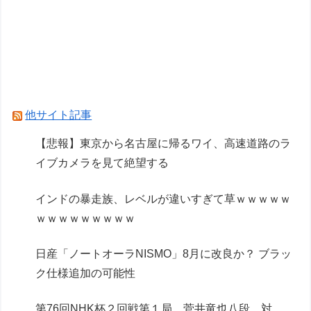
現れる…安いけど置く場所が…
「ARX-8 レーバテイン＆XL-3 緊急展開ブースタ
ー 最終決戦仕様」アルお前カッコいいな
Powered by livedoor 相互RSS
他サイト記事
【悲報】東京から名古屋に帰るワイ、高速道路のラ
イブカメラを見て絶望する
インドの暴走族、レベルが違いすぎて草ｗｗｗｗｗ
ｗｗｗｗｗｗｗｗｗ
日産「ノートオーラNISMO」8月に改良か？ ブラッ
ク仕様追加の可能性
第76回NHK杯２回戦第１局 菅井竜也八段 対