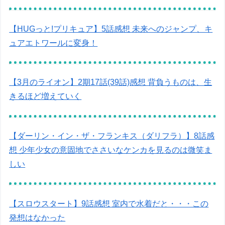
【HUGっと!プリキュア】5話感想 未来へのジャンプ、キ
ュアエトワールに変身！
【3月のライオン】2期17話(39話)感想 背負うものは、生
きるほど増えていく
【ダーリン・イン・ザ・フランキス（ダリフラ）】8話感
想 少年少女の意固地でささいなケンカを見るのは微笑ま
しい
【スロウスタート】9話感想 室内で水着だと・・・この
発想はなかった