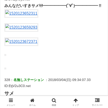
みんなだいすきサメｷﾀ━━━━━━(ﾟ∀ﾟ)━━━━━━ !!
328：
名無しステーション
：2018/03/04(日) 09:34:07.33
ID:EtjV2u3C0.net
サメ
メニュー
ホーム
検索
トップ
サイドバー
363：
名無しステーション
：2018/03/04(日) 09:34:28.25