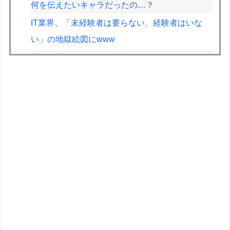
何を伝えたいキャラだったの…？
IT業界、「未経験者は要らない、経験者はいな
い」の地獄絵図にwww
【画像】なろう漫画の魔法戦闘シーンｗｗｗ
専業主婦の妻が月3万ぐらいするサプリ飲んどる
んやが
F1のスプリントは何か変えないと面白くないよ
な
麺類のイメージが1ミリもない都道府県ｗｗｗｗ
ｗｗｗｗ
「メカ娘 バスターメイデン」このプラモかわい
い…
【ガンプラ】PGU νガンダム、4割引きの店舗が