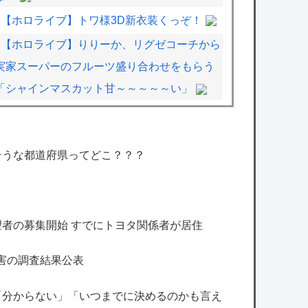
【ホロライブ】トワ様3D新衣装くっぞ！
【ホロライブ】りりーか、リグゼコーチから
実家スーパーのフルーツ盛り合わせをもらう
「シャインマスカット甘～～～～～い」
【シャニマス】髪下ろし水着ちょこ先輩がエ
〇チすぎる
そうな都道府県ってどこ？？？
【デレマス】響子「あげて・もらって」
【ミリシタ】生き恥朋花ちゃん
【画像】漫画家・桂正和、最新のパンツ＆お
者の募集開始 すでにトヨタ関係者が居住
尻のイラスト投稿にネット衝撃「この質感の
出し方」「実写かと思いました」
害の調査結果公表
「少年ジャンプ」が最も売れた1995年新年
「分からない」「いつまでに決めるのかも言え
3・4合併号に載ってる作品がこちらｗｗｗｗ