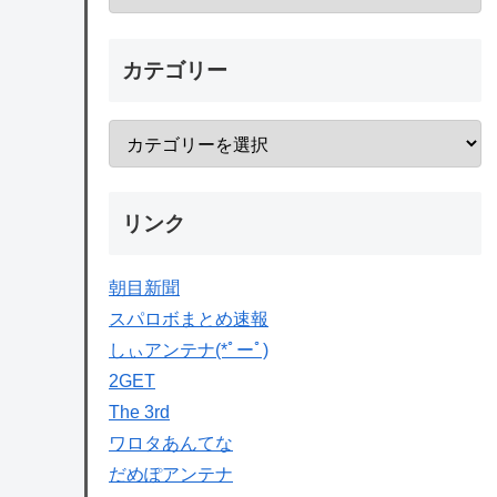
カテゴリー
リンク
朝目新聞
スパロボまとめ速報
しぃアンテナ(*ﾟーﾟ)
2GET
The 3rd
ワロタあんてな
だめぽアンテナ