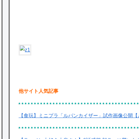
を託すつもりで黒トリガー化したんじゃねえ
かな。
★【ワートリ】対ボーダーに特化とは言うけ
ど
★【ワートリ】2周目も全員でやる隊と分担
でやる隊はそれぞれどの位いるんだろうか特
別課題消化時は別として
Powered by livedoor 相互RSS
他サイト人気記事
【食玩】ミニプラ「ルパンカイザー」試作画像公開【