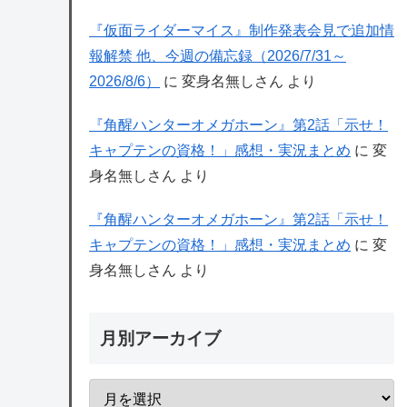
『仮面ライダーマイス』制作発表会見で追加情
報解禁 他、今週の備忘録（2026/7/31～
2026/8/6）
に
変身名無しさん
より
『角醒ハンターオメガホーン』第2話「示せ！
キャプテンの資格！」感想・実況まとめ
に
変
身名無しさん
より
『角醒ハンターオメガホーン』第2話「示せ！
キャプテンの資格！」感想・実況まとめ
に
変
身名無しさん
より
月別アーカイブ