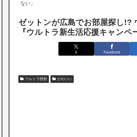
出たあの親日経営者に海外が大騒ぎ
ない」
海外「勘弁して！」米国人が最も恐れる日本
ゼットンが広島でお部屋探し!?
の為替介入再びで海外が大騒ぎ
『ウルトラ新生活応援キャンペ
韓国人「実は日本経済を支えて生かしている
のは韓国人である理由がこちら…」→「日本
X
Facebook
も感謝してるらしい…（ﾌﾞﾙﾌﾞﾙ」＝韓国の反
応
海外「日本よ、お前がナンバーワンだ」 熊
ウルトラ怪獣
かわいい
本地震直後の日本の対応のスピードに世界が
衝撃
★【ワートリ】細かい情報まで含めて構成さ
れたキャラの掛け合いだからなぁ（約100人）
P
★【ワートリ】基本的に最上さんも迅に後事