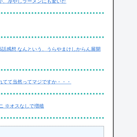
が、冷やしラーメンにも驚いた
5話感想 なんという、うらやまけしからん展開
慣れてて当然ってマジですか・・・
ニ ※オスなしで増殖