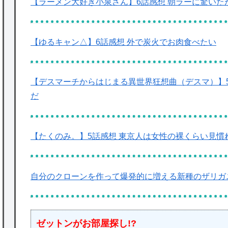
【ラーメン大好き小泉さん】6話感想 朝ラーに驚いた
【ゆるキャン△】6話感想 外で炭火でお肉食べたい
【デスマーチからはじまる異世界狂想曲（デスマ）】
だ
【たくのみ。】5話感想 東京人は女性の裸くらい見
自分のクローンを作って爆発的に増える新種のザリガ
ゼットンがお部屋探し!?