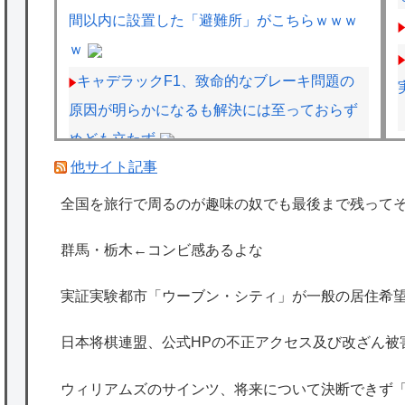
間以内に設置した「避難所」がこちらｗｗｗ
ｗ
キャデラックF1、致命的なブレーキ問題の
原因が明らかになるも解決には至っておらず
めども立たず
他サイト記事
トッモ「バイク買ったわ！見てやこれ！」ワ
イ「これスクーターじゃん…」
全国を旅行で周るのが趣味の奴でも最後まで残って
フジテレビ「2026 FORMULA1 サマーブレ
群馬・栃木←コンビ感あるよな
イクSP」を明日（8月9日）から12日間毎日放
送へ
実証実験都市「ウーブン・シティ」が一般の居住希望
ジムニーノマド買ったオーナーの不具合報告
日本将棋連盟、公式HPの不正アクセス及び改ざん被
内容がどれも独特すぎる模様…
海外「日本は特別！」日本の地震支援を申し
ウィリアムズのサインツ、将来について決断できず