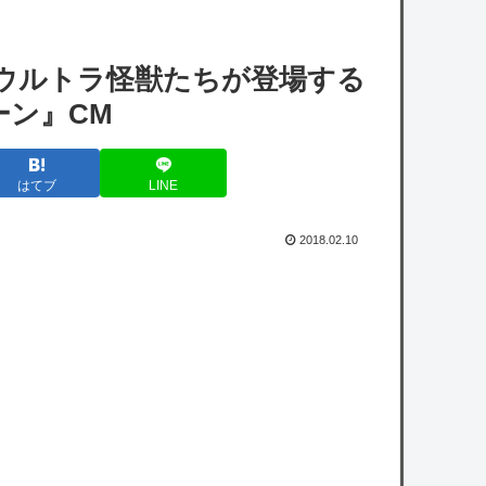
【悲報】ワンピースの「ニカニカの実」を未
 ウルトラ怪獣たちが登場する
だに受け入れられてない奴ｗｗｗｗｗ
ーン』CM
今のチュニドラ下手したら３位になって日本
シリーズいくぞこれ
はてブ
LINE
【速報】tuki.(17)ちゃん、家族で初ハワイの
写真を投稿
2018.02.10
【ロッテ対オリックス19回戦】ロッテが快
勝 安田先制２点二塁打、ソトは１５号２ラ
ン 初回一挙４点 ジャクソンは三塁踏ませ
ず７回０封８勝目
owered by livedoor 相互RSS