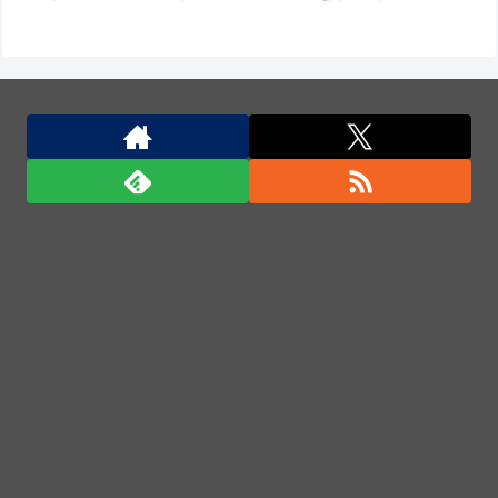
大将「何握りやしょう？」Z世代新人「じゃあサーモ
ンで」社長「ぶほっw」部長「あー…」ワイ「ばっ、
バカっ！すいません大将！」
徴集兵の20％は女性、イザベラ王女の姿も…デンマ
ークが新たな兵役制度開始！
「盗人たけだけしい」中国国防省が防衛白書に反発…
日本の新型軍国主義と批判！
米国、韓国防衛に核持ち出すか…中ロに備え「短距離
戦術核」を検討！
「盗人たけだけしい」中国国防省が防衛白書に反発…
日本の新型軍国主義と批判！
「君たちはどう生きるか」Blu-ray予約受付開始！ア
フレコ台本や絵コンテ、米津玄師による主題歌「地球