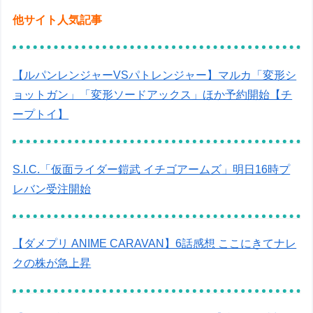
他サイト人気記事
【ルパンレンジャーVSパトレンジャー】マルカ「変形シ
ョットガン」「変形ソードアックス」ほか予約開始【チ
ープトイ】
S.I.C.「仮面ライダー鎧武 イチゴアームズ」明日16時プ
レバン受注開始
【ダメプリ ANIME CARAVAN】6話感想 ここにきてナレ
クの株が急上昇