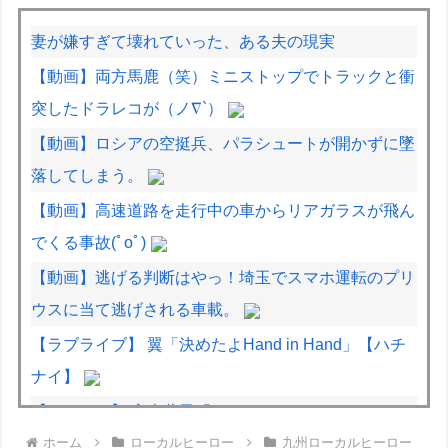
妻が嫌すぎて壊れていった、ある夫の現実
【動画】両方馬鹿（笑）ミニストップでトラックと衝
突したドラレコが（ノ∇`）
【動画】ロシアの空挺兵、パラシュートが開かずに墜
落してしまう。
【動画】高速道路を走行中の車からリアガラスが飛ん
でくる事故(ﾟoﾟ)
【動画】逃げる判断はやっ！埼玉でスマホ運転のプリ
ウスに当て逃げされる車載。
【ラブライブ】 翼「決めたよHand in Hand」【ハチ
ナイ】
【デレマス】 高森藍子「Cause wanna be myself
ホーム
ローカルヒーロー
九州ローカルヒーロー
keep on fighting」