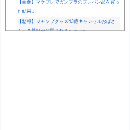
【画像】マケプレでガンプラのプレバン品を買っ
た結果…
【悲報】ジャンプグッズ43億キャンセルおばさ
ん、ご尊顔が公開されるｗｗｗｗ
【画像】台湾とフランス、地震発生から6時間以
内に設置した「避難所」がこちらｗｗｗｗ
【動画】ショートスリーパーで有名な人、視聴者
から「寝た方がいい」と言われブチギレ
【悲報】上沼恵美子ブチギレ「簡単にそうめん作
れ言うけど、そうめん作りて地獄なんよ」
低迷しても上位に戻ってこられるマクラーレンと
戻ってこられないウィリアムズは何が違うの
全国を旅行で周るのが趣味の奴でも最後まで残っ
てそうな都道府県ってどこ？？？