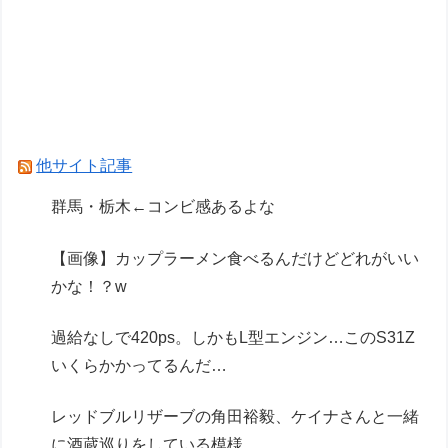
【悲報】ピカチュウが大量に半額
ドラクエのブーメランて複数の敵に当たって戻っ
てくるけど
【遊戯王】「ゴエモン」って紙でそんなに活躍し
てるの？
他サイト記事
Powered by livedoor 相互RSS
群馬・栃木←コンビ感あるよな
【画像】カップラーメン食べるんだけどどれがいい
かな！？w
過給なしで420ps。しかもL型エンジン…このS31Z
いくらかかってるんだ…
レッドブルリザーブの角田裕毅、ケイナさんと一緒
に酒蔵巡りをしている模様