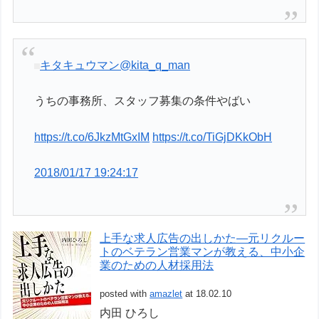
キタキュウマン
@kita_q_man
うちの事務所、スタッフ募集の条件やばい
https://t.co/6JkzMtGxIM
https://t.co/TiGjDKkObH
2018/01/17 19:24:17
上手な求人広告の出しかた―元リクルー
トのベテラン営業マンが教える、中小企
業のための人材採用法
posted with
amazlet
at 18.02.10
内田 ひろし