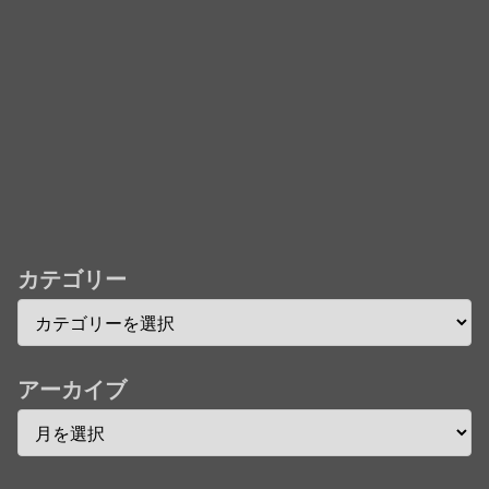
儀」ミュージッククリップ収録。スタジオジブリ作品
で初の「4K UHD」版も発売！！
★【ワートリ】今月新発売!!第27巻まとめ【コメント
欄まとめます】【しばらく固定記事です】
★【ワートリ】今月第241話「遠征選抜試験㊲」第
242話「遠征選抜試験㊳」【コメント欄まとめます】
【しばらく固定記事です】
★【ワートリ】風間隊3人≒忍田単騎くらいのイメー
カテゴリー
ジかな
Powered by livedoor 相互RSS
アーカイブ