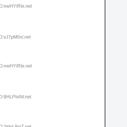
ID:nwHY/Rle.net
ID:vJ7pM0n/.net
ID:nwHY/Rle.net
ID:8HLPIxlW.net
ID:2tdvL8mZ.net