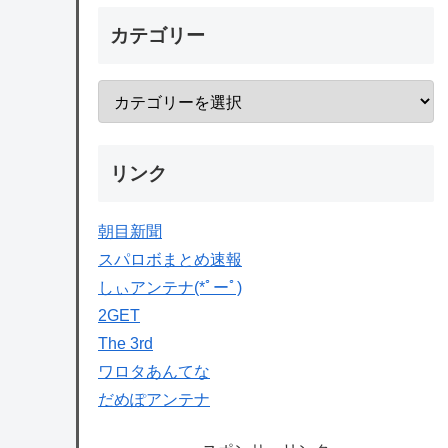
カテゴリー
リンク
朝目新聞
スパロボまとめ速報
しぃアンテナ(*ﾟーﾟ)
2GET
The 3rd
ワロタあんてな
だめぽアンテナ