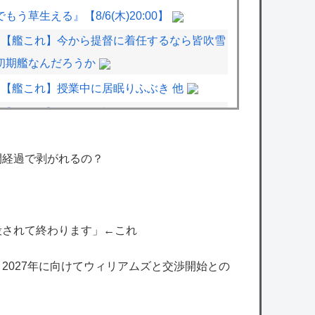
でもう草生える』【8/6(木)20:00】
【艦これ】今から提督に着任するなら皆吹雪
初期艦なんだろうか
【艦これ】授業中に居眠りふぶき 他
【艦これ】バニ黒潮親潮 他
【シャニマス】海外の小糸の紹介文（日本語
間経過で剥がれるの？
訳）
【デレマス】総選挙のアイドル達の出馬風ポ
スターの四字熟語個性が出てるな…
殺されて終わります」←これ
【ミリシタ】『プレミアムピックアップSR
ガシャ』開催!! SR秋月律子・SR徳川まつ
、2027年に向けてウィリアムズと交渉開始との
り・SR望月杏奈・SR七尾百合子
【画像】あの人気サッカー漫画、遂に5ch民