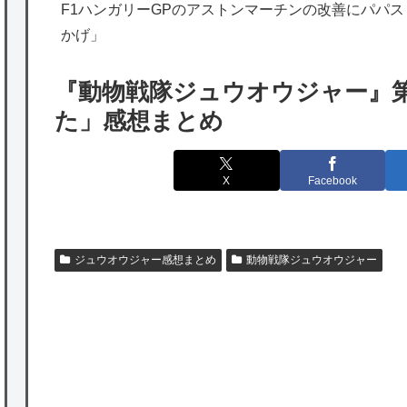
海外「勘弁して！」米国人が最も恐れる日本
F1ハンガリーGPのアストンマーチンの改善にパパ
かげ」
の為替介入再びで海外が大騒ぎ
韓国人「実は日本経済を支えて生かしている
『動物戦隊ジュウオウジャー』
のは韓国人である理由がこちら…」→「日本
た」感想まとめ
も感謝してるらしい…（ﾌﾞﾙﾌﾞﾙ」＝韓国の反
応
X
Facebook
海外「日本よ、お前がナンバーワンだ」 熊
本地震直後の日本の対応のスピードに世界が
衝撃
ジュウオウジャー感想まとめ
動物戦隊ジュウオウジャー
★【ワートリ】細かい情報まで含めて構成さ
れたキャラの掛け合いだからなぁ（約100人）
★【ワートリ】基本的に最上さんも迅に後事
を託すつもりで黒トリガー化したんじゃねえ