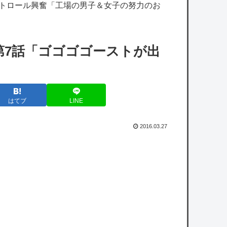
ストロール興奮「工場の男子＆女子の努力のお
が登場するｗｗｗｗ
赤坂アカ「かぐや様、推しの子ヒットさせま
した」←この人がなぜか過小評価されてる理
第7話「ゴゴゴゴーストが出
由
ワンピース尾田っち、新人漫画家に喝「31ペ
ージの漫画を描くのに何をウダウダやってる
はてブ
LINE
んですか」
【セ順位】虎=兎=====//-====燕星===竜鯉
2016.03.27
【8/6】
【悲報】橋本マナミ「頭を洗ってて『なんか
生ぬるいな』と思ったら、後ろで息子が…」
【ソフトバンク対日本ハム17回戦】日本ハム
が8回に一挙4点で勝ち越し対鷹3勝目 敵地で