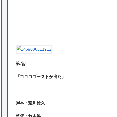
かな。
★【ワートリ】対ボーダーに特化とは言うけ
ど
P
★【ワートリ】2周目も全員でやる隊と分担
でやる隊はそれぞれどの位いるんだろうか特
別課題消化時は別として
Powered by livedoor 相互RSS
第7話
「ゴゴゴゴーストが出た」
脚本：荒川稔久
監督：竹本昇