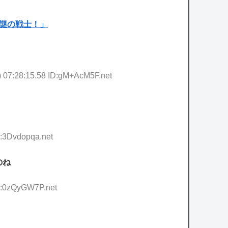
！謎の戦士！」
 07:28:15.58 ID:gM+AcM5F.net
D:3Dvdopqa.net
のね
ID:0zQyGW7P.net