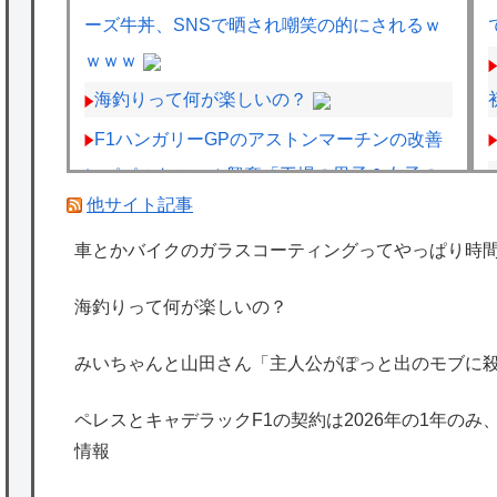
ーズ牛丼、SNSで晒され嘲笑の的にされるｗ
ｗｗｗ
海釣りって何が楽しいの？
F1ハンガリーGPのアストンマーチンの改善
にパパストロール興奮「工場の男子＆女子の
他サイト記事
努力のおかげ」
ペレスとキャデラックF1の契約は2026年の1
車とかバイクのガラスコーティングってやっぱり時
年のみ、2027年に向けてウィリアムズと交渉
海釣りって何が楽しいの？
開始との情報
車とかバイクのガラスコーティングってやっ
みいちゃんと山田さん「主人公がぽっと出のモブに
ぱり時間経過で剥がれるの？
ペレスとキャデラックF1の契約は2026年の1年のみ
海外「日本は特別！」日本の地震支援を申し
情報
出たあの親日経営者に海外が大騒ぎ