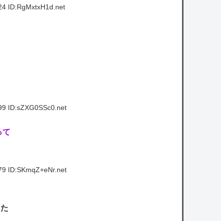
24 ID:RgMxtxH1d.net
99 ID:sZXG0SSc0.net
って
79 ID:SKmqZ+eNr.net
った