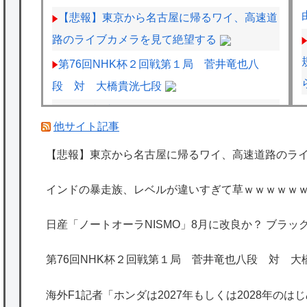
【悲報】東京から名古屋に帰るワイ、高速道
路のライブカメラを見て絶望する
第76回NHK杯２回戦第１局 菅井竜也八
段 対 大橋貴洸七段
海外F1記者「ホンダは2027年もしくは2028
他サイト記事
年のはじめにはF1で再びトップに戻れると確
信」
【悲報】東京から名古屋に帰るワイ、高速道路のラ
日産「ノートオーラNISMO」8月に改良か？
インドの暴走族、レベルが違いすぎて草ｗｗｗｗｗ
ブラック仕様追加の可能性
海外「日本は特別！」日本の地震支援を申し
日産「ノートオーラNISMO」8月に改良か？ ブラ
出たあの親日経営者に海外が大騒ぎ
第76回NHK杯２回戦第１局 菅井竜也八段 対 大
海外「勘弁して！」米国人が最も恐れる日本
の為替介入再びで海外が大騒ぎ
海外F1記者「ホンダは2027年もしくは2028年の