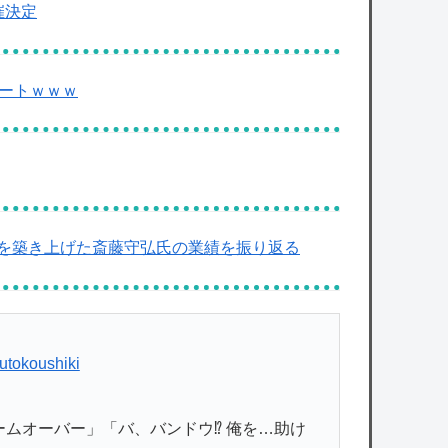
催決定
タートｗｗｗ
を築き上げた斎藤守弘氏の業績を振り返る
utokoushiki
ームオーバー」「バ、バンドウ⁉︎ 俺を…助け