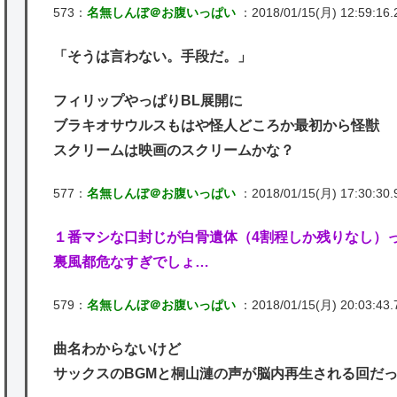
573：
名無しんぼ＠お腹いっぱい
：2018/01/15(月) 12:59:16.
「そうは言わない。手段だ。」
フィリップやっぱりBL展開に
ブラキオサウルスもはや怪人どころか最初から怪獣
スクリームは映画のスクリームかな？
577：
名無しんぼ＠お腹いっぱい
：2018/01/15(月) 17:30:30.
１番マシな口封じが白骨遺体（4割程しか残りなし）
裏風都危なすぎでしょ…
579：
名無しんぼ＠お腹いっぱい
：2018/01/15(月) 20:03:43.
曲名わからないけど
サックスのBGMと桐山漣の声が脳内再生される回だ