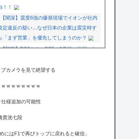
由！！
【闇深】震度6強の爆発現場でイオンが社内
規定違反の疑い…なぜ日本の企業は震災時す
ら「まず営業」を優先してしまうのか？
【朗報】PS6さん、PS5の2倍超の性能にな
る模様！
【VTuber】柘榴シロ「その男はやめなさ
イブカメラを見て絶望する
い」
ｗｗｗｗｗｗｗｗｗ
【ホロライブ】トワ様3D新衣装くっぞ！
【艦これ】天津風の憂鬱 他
ック仕様追加の可能性
【艦これ】この間13年 長かったのか、短か
橋貴洸七段
ったのか……
【朗報】Switch2版『FF14』緊急メンテでロ
はじめにはF1で再びトップに戻れると確信」