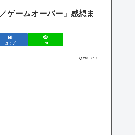
ード時間が8秒から6秒に 信者いわく爆速で
7／ゲームオーバー」感想ま
技術力すごい
【学マス】雨上がりのアイリスの咲季のフィ
ギュアちょっとドスケベじゃない？
はてブ
LINE
【シャニマス】海外の小糸の紹介文（日本語
訳）
2018.01.18
【シャニマス】円香とPが過ごしたあの夏シ
チュについて物申す透
【悲報】岡本和真さん(30)、無事にMLBに攻
略される・・・・・・
悠仁様、友達とテントを設営し笑顔で「悠
仁と呼んで」ｗｗｗｗｗｗｗｗ
owered by livedoor 相互RSS