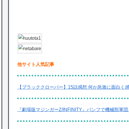
ど
★【ワートリ】2周目も全員でやる隊と分担
でやる隊はそれぞれどの位いるんだろうか特
別課題消化時は別として
Powered by livedoor 相互RSS
他サイト人気記事
【ブラッククローバー】15話感想 何か急激に面白く
『劇場版マジンガーZ/INFINITY』パンフで機械獣軍