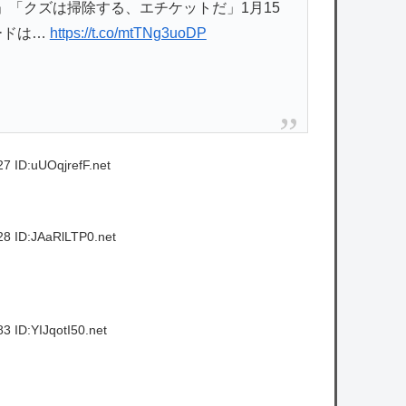
「クズは掃除する、エチケットだ」1月15
ードは…
https://t.co/mtTNg3uoDP
7 ID:uUOqjrefF.net
8 ID:JAaRlLTP0.net
3 ID:YIJqotI50.net