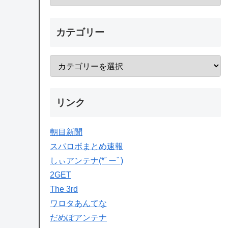
カテゴリー
リンク
朝目新聞
スパロボまとめ速報
しぃアンテナ(*ﾟーﾟ)
2GET
The 3rd
ワロタあんてな
だめぽアンテナ