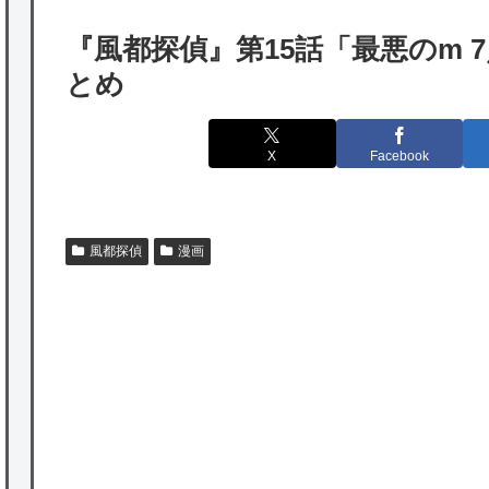
韓国人「実は日本経済を支えて生かしている
『風都探偵』第15話「最悪のm 
のは韓国人である理由がこちら…」→「日本
とめ
も感謝してるらしい…（ﾌﾞﾙﾌﾞﾙ」＝韓国の反
応
X
Facebook
海外「日本よ、お前がナンバーワンだ」 熊
本地震直後の日本の対応のスピードに世界が
衝撃
風都探偵
漫画
★【ワートリ】細かい情報まで含めて構成さ
れたキャラの掛け合いだからなぁ（約100人）
★【ワートリ】基本的に最上さんも迅に後事
を託すつもりで黒トリガー化したんじゃねえ
かな。
P
★【ワートリ】対ボーダーに特化とは言うけ