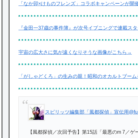
「なか卯×けものフレンズ」コラボキャンペーンが開
『金田一37歳の事件簿』が次号イブニングで連載ス
宇宙の広大さに気が遠くなりそうな画像がこちら→
「がしゃどくろ」の生みの親！昭和のオカルトブーム
スピリッツ編集部「風都探偵」宣伝用
@fu
【風都探偵／次回予告】第15話「最悪のm 7／ゲ