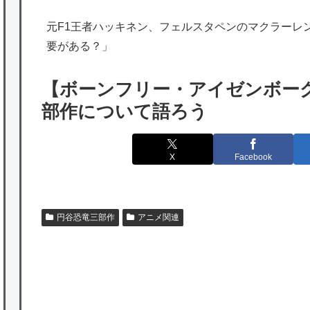
海外「日本は特別！」日本の地震支援を申し
元F1王者ハッキネン、フェルスタペンのマクラーレ
出たあの親日経営者に海外が大騒ぎ
要がある？」
海外「勘弁して！」米国人が最も恐れる日本
の為替介入再びで海外が大騒ぎ
【ボーンフリー・アイゼンボー
韓国人「実は日本経済を支えて生かしている
部作について語ろう
のは韓国人である理由がこちら…」→「日本
も感謝してるらしい…（ﾌﾞﾙﾌﾞﾙ」＝韓国の反
X
Facebook
応
海外「日本よ、お前がナンバーワンだ」 熊
本地震直後の日本の対応のスピードに世界が
円谷恐竜三部作
アニメ関連
衝撃
★【ワートリ】細かい情報まで含めて構成さ
れたキャラの掛け合いだからなぁ（約100人）