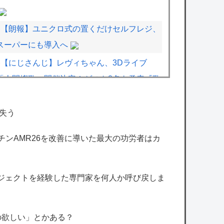
【朗報】ユニクロ式の置くだけセルフレジ、
スーパーにも導入へ
【にじさんじ】レヴィちゃん、3Dライブ
「人間燦歌」開催決定！ゲスト8名も発表『歌
うまバイキングなゲストや』
【8/18(火)21:00】
失う
【ストグラ】しょぼすけが最近のストグラに
マーチンAMR26を改善に導いた最大の功労者はカ
ついて教えてって配信してたけどさ
【にじさんじ】四季凪、VTuber昔話『竹取
物語』を公開「発売元の会社が閉鎖している
ロジェクトを経験した専門家を何人か呼び戻しま
数十年前のレトロゲームの配信許諾を持って
きてください」
の欲しい」とかある？