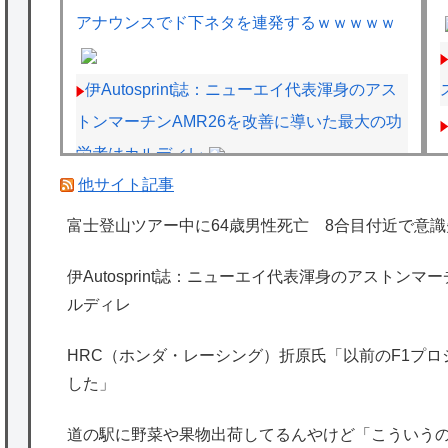
アナウンスでド下ネタを連発するｗｗｗｗｗ
伊Autosprint誌：ニューエイ代表渾身のアス
トンマーチンAMR26を改善に導いた最大の功
労者はカルディレ
他サイト記事
元F1王者ハッキネン、フェルスタペンのマ
クラーレン加入の噂に「なぜ調和がある現体
富士登山ツアー中に64歳男性死亡 8合目付近で意識
制を崩す必要がある？」
伊Autosprint誌：ニューエイ代表渾身のアストン
今iPhone 17 Pro Max買うってあり？
ルディレ
ネコと寝るのはよくないって医者が言ってた
眠ってる間に飼い主の顔とかを舐めたりして
HRC（ホンダ・レーシング）折原氏「以前のF1プ
した」
るから、菌が感染して人間が病気になるらし
い【再】
道の駅に野菜や果物出荷してるんやけど「こういう