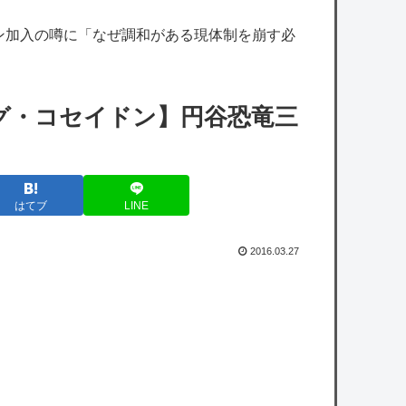
【艦これ】煙幕してんのに大暴れしすぎちゃ
ン加入の噂に「なぜ調和がある現体制を崩す必
うか？
【艦これ】バニ黒潮親潮 他
【艦これ】ヴァトールはなんて呼べばいいん
グ・コセイドン】円谷恐竜三
だろうね
【ミリマス】ついに美咲ちゃんが大人の色気
を出し始めた…！
はてブ
LINE
【ミリマス】静香との出会いを存在しない記
憶に上書きされるプロデューサー
2016.03.27
【シャニマス】みんなに日焼け止めを塗る灯
織
【悲報】吉田マサops.740 岡本カズops.742
【悲報】吉田マサops.740 岡本カズops.742