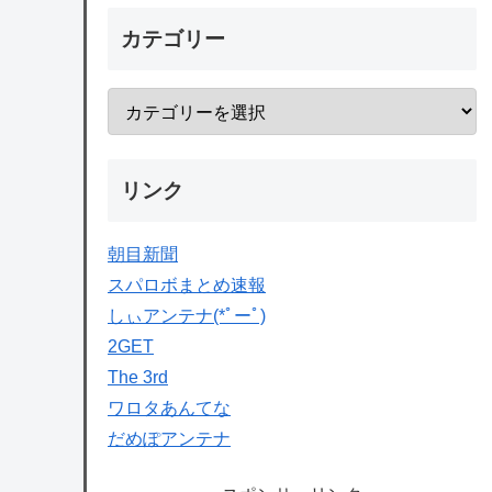
カテゴリー
リンク
朝目新聞
スパロボまとめ速報
しぃアンテナ(*ﾟーﾟ)
2GET
The 3rd
ワロタあんてな
だめぽアンテナ