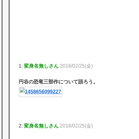
★【ワートリ】基本的に最上さんも迅に後事
を託すつもりで黒トリガー化したんじゃねえ
P
かな。
★【ワートリ】対ボーダーに特化とは言うけ
ど
★【ワートリ】2周目も全員でやる隊と分担
1:
変身名無しさん
2016/02/25(金)
でやる隊はそれぞれどの位いるんだろうか特
別課題消化時は別として
円谷の恐竜三部作について語ろう。
Powered by livedoor 相互RSS
2:
変身名無しさん
2016/02/25(金)