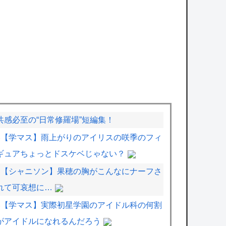
共感必至の“日常修羅場”短編集！
【学マス】雨上がりのアイリスの咲季のフィ
ギュアちょっとドスケベじゃない？
【シャニソン】果穂の胸がこんなにナーフさ
れて可哀想に…
【学マス】実際初星学園のアイドル科の何割
がアイドルになれるんだろう