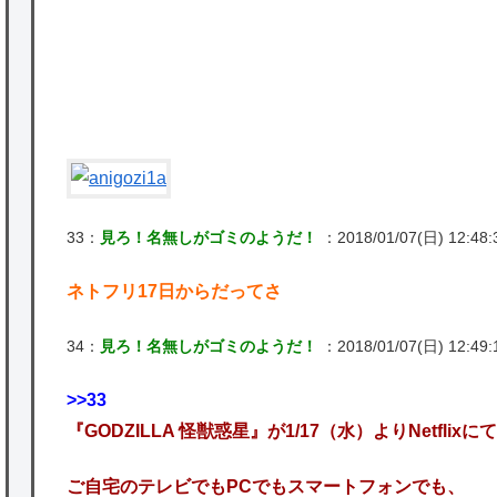
★【ワートリ】対ボーダーに特化とは言うけ
ど
★【ワートリ】2周目も全員でやる隊と分担
でやる隊はそれぞれどの位いるんだろうか特
別課題消化時は別として
P
Powered by livedoor 相互RSS
33：
見ろ！名無しがゴミのようだ！
：2018/01/07(日) 12:48:3
ネトフリ17日からだってさ
34：
見ろ！名無しがゴミのようだ！
：2018/01/07(日) 12:49:
>>33
『GODZILLA 怪獣惑星』が1/17（水）よりNetfli
ご自宅のテレビでもPCでもスマートフォンでも、