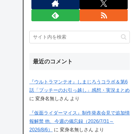
最近のコメント
『ウルトラマンテオ』しまじろうコラボ＆第6
話「プッチーのお引っ越し」感想・実況まとめ
に
変身名無しさん
より
『仮面ライダーマイス』制作発表会見で追加情
報解禁 他、今週の備忘録（2026/7/31～
2026/8/6）
に
変身名無しさん
より