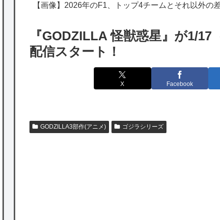
の為替介入再びで海外が大騒ぎ
【画像】2026年のF1、トップ4チームとそれ以外の
韓国人「実は日本経済を支えて生かしている
『GODZILLA 怪獣惑星』が1/17
のは韓国人である理由がこちら…」→「日本
配信スタート！
も感謝してるらしい…（ﾌﾞﾙﾌﾞﾙ」＝韓国の反
応
X
Facebook
海外「日本よ、お前がナンバーワンだ」 熊
本地震直後の日本の対応のスピードに世界が
衝撃
GODZILLA3部作(アニメ)
ゴジラシリーズ
★【ワートリ】細かい情報まで含めて構成さ
れたキャラの掛け合いだからなぁ（約100人）
★【ワートリ】基本的に最上さんも迅に後事
を託すつもりで黒トリガー化したんじゃねえ
かな。