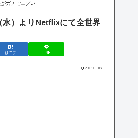
【VTuber】望月ほぐの、10万人記念グッズ
差がガチでエグい
＆ASMRボイス販売開始！『保健室で何も起
（水）よりNetflixにて全世界
こらないはずがない』『嘘だろ…ほぐほ
ぐ…』【8/22(土...
【ホロライブ】社員にビブー好きがいるに違
はてブ
LINE
いない（確信
【艦これ】E5ってゴトとグロワールどっち
2018.01.08
がいいの？
【悲報】ソニーAAA『マーベル闘魂』、賛否
両論の危険領域にｗｗｗｗｗｗ
人気女性ユーチューバーさん、インスタに載
せた写真があまりにも「やりすぎ」と話題に
ｗｗｗｗｗ
【速報】日本の防衛省、ようやく気づいた模