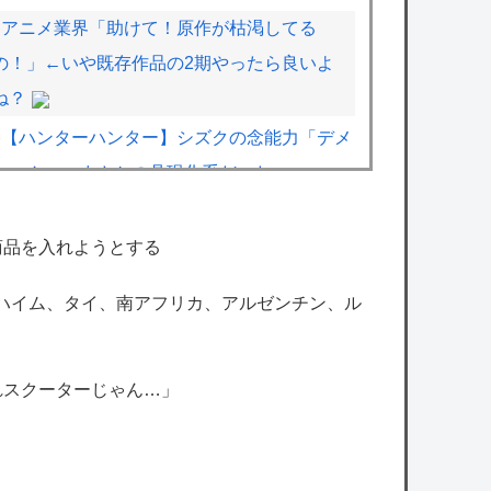
アニメ業界「助けて！原作が枯渇してる
の！」←いや既存作品の2期やったら良いよ
ね？
【ハンターハンター】シズクの念能力「デメ
ちゃん」、まさかの具現化系だったｗｗｗｗ
ワンピース尾田っち「僕とその辺の連載作家
商品を入れようとする
は同じく『漫画家』と呼ばれるけど、それが
ンハイム、タイ、南アフリカ、アルゼンチン、ル
不満で。」
【速報】日本の防衛省、ようやく気づいた模
様ｗｗｗｗｗ
れスクーターじゃん…」
【ホロライブ】急にエッッなイラスト出して
きてびっくりしたで