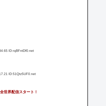
様ｗｗｗｗｗ
八村塁、人種差別的な声に対して「日本で
生まれ日本で育ち日本語話す。誰に何を言わ
れようが日本人」
owered by livedoor 相互RSS
4.65 ID:rqBFntDf0.net
17.21 ID:51Qtz5UF0.net
xにて全世界配信スタート！