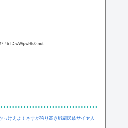
27.45 ID:wW/pwHfc0.net
！かっけえよ！さすが誇り高き戦闘民族サイヤ人