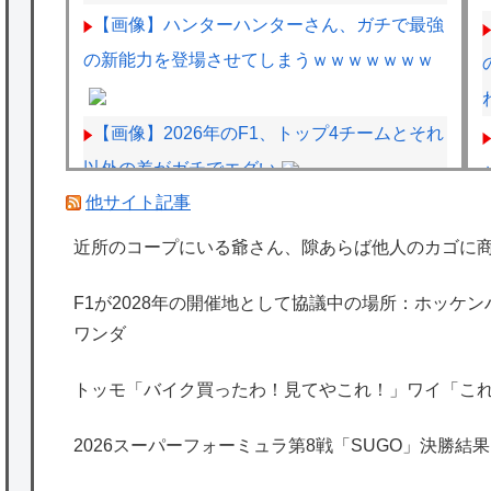
【画像】ハンターハンターさん、ガチで最強
の新能力を登場させてしまうｗｗｗｗｗｗｗ
【画像】2026年のF1、トップ4チームとそれ
以外の差がガチでエグい
他サイト記事
BYDの軽EV「ラッコ」受注が700台超 7月
販売は125台
近所のコープにいる爺さん、隙あらば他人のカゴに
「清掃員」←これって恥ずかしい職業なの？
F1が2028年の開催地として協議中の場所：ホッケ
ワンダ
客「納車式？いいよ」
トッモ「バイク買ったわ！見てやこれ！」ワイ「こ
海外「日本は特別！」日本の地震支援を申し
出たあの親日経営者に海外が大騒ぎ
2026スーパーフォーミュラ第8戦「SUGO」決勝結果
海外「勘弁して！」米国人が最も恐れる日本