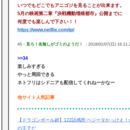
いつでもどこでもアニゴジを見ることが出来ます。
5月の映画第二章『決戦機動増殖都市』公開までに
何度でも楽しんで下さい！！
https://www.netflix.com/jp/
45：
見ろ！名無しがゴミのようだ！
：2018/01/07(日) 16:11:
>>34
楽しみすぎる
やっと周回できる
ネトフリはシドニアも配信してくれねーかなー
他サイト人気記事
【ドラゴンボール超】122話感想 ベジータかっけえ
の王子だ