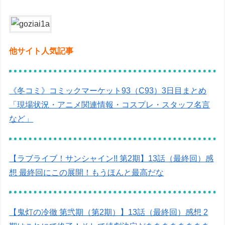
他サイト人気記事
《冬コミ》コミックマーケット93（C93）3日目まとめ
「現場状況・アニメ関連情報・コスプレ・スタッフ名言
など」
【ラブライブ！サンシャイン!! 第2期】13話（最終回）感
想 最終回にこの展開！もうほんと最高だな
【鬼灯の冷徹 第弐期（第2期）】13話（最終回）感想 2