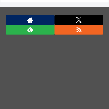
バカっ！すいません大将！」
米軍、長射程精密ミサイルほぼ使い切る…「危険な水
準まで減少」と軍高官が警告！
米軍、長射程精密ミサイルほぼ使い切る…「危険な水
準まで減少」と軍高官が警告！
ポーランド軍、衛生部隊と民間医療従事者が参加した
戦場医療訓練を実施！
商用化目指す光量子コンピューターが稼働 研究拠点
で世界初…産総研など！
「君たちはどう生きるか」Blu-ray予約受付開始！ア
フレコ台本や絵コンテ、米津玄師による主題歌「地球
儀」ミュージッククリップ収録。スタジオジブリ作品
で初の「4K UHD」版も発売！！