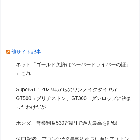
仏F1記者「アロンソが2年契約延長に向けアスト
ンマーチンに年間4000万ユーロ（約72.8億円）
を要求」
海釣りって何が楽しいの？
Powered by livedoor 相互RSS
他サイト記事
ネット「ゴールド免許はペーパードライバーの証」
←これ
SuperGT：2027年からのワンメイクタイヤが
GT500→ブリヂストン、GT300→ダンロップに決ま
ったわけだが
ホンダ、営業利益5307億円で過去最高を記録
仏F1記者「アロンソが2年契約延長に向けアストン