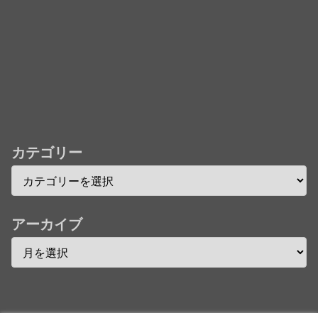
★【ワートリ】今月新発売!!第27巻まとめ【コメント
欄まとめます】【しばらく固定記事です】
★【ワートリ】今月第241話「遠征選抜試験㊲」第
242話「遠征選抜試験㊳」【コメント欄まとめます】
【しばらく固定記事です】
★【ワートリ】風間隊3人≒忍田単騎くらいのイメー
ジかな
カテゴリー
Powered by livedoor 相互RSS
アーカイブ