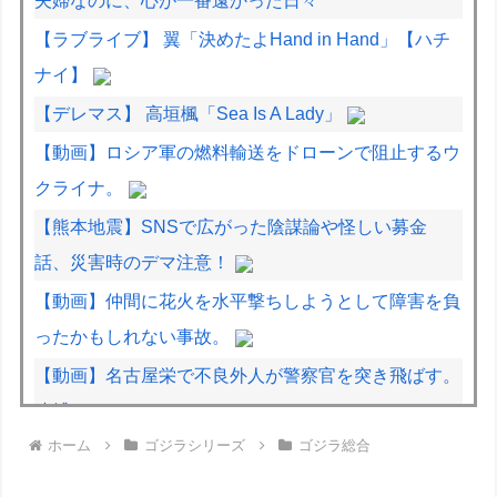
夫婦なのに、心が一番遠かった日々
【ラブライブ】 翼「決めたよHand in Hand」【ハチ
ナイ】
【デレマス】 高垣楓「Sea Is A Lady」
【動画】ロシア軍の燃料輸送をドローンで阻止するウ
クライナ。
【熊本地震】SNSで広がった陰謀論や怪しい募金
話、災害時のデマ注意！
【動画】仲間に花火を水平撃ちしようとして障害を負
ったかもしれない事故。
【動画】名古屋栄で不良外人が警察官を突き飛ばす。
逮捕しろやｗｗｗ
ホーム
ゴジラシリーズ
ゴジラ総合
大将「何握りやしょう？」Z世代新人「じゃあサーモ
ンで」社長「ぶほっw」部長「あー…」ワイ「ばっ、