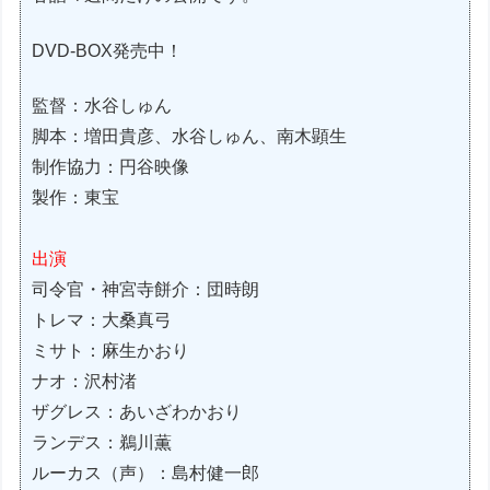
DVD-BOX発売中！
監督：水谷しゅん
脚本：増田貴彦、水谷しゅん、南木顕生
制作協力：円谷映像
製作：東宝
出演
司令官・神宮寺餅介：団時朗
トレマ：大桑真弓
ミサト：麻生かおり
ナオ：沢村渚
ザグレス：あいざわかおり
ランデス：鵜川薫
ルーカス（声）：島村健一郎