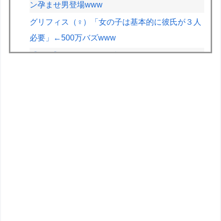
ン孕ませ男登場www
グリフィス（♀）「女の子は基本的に彼氏が３人
必要」←500万バズwww
【画像】露悪アニメ化ブーム、はじまるｗｗｗ
【画像】JKの間で流行ってるこのゲームの正式
名称、誰も知らないｗｗｗｗ
【正論】X民「真の弱者男性は恋愛ゲームとかア
ニメ見てない。本当の闇を見せるね」←170000
バズwwwwwww
【悲報】教室、ヤンキーがブチ切れでとんでもな
い空気になるｗｗｗｗ
良くこういう大勝軒の麺を買ってラーメンタレと
オイスターソース入れて油そば作っている