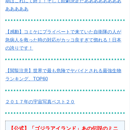
期はこれにて終了！そして続劇決定だああああああああ
あああああ
【感動】コミケにプライベートで来ていた自衛隊の人が
急病人を救った時の対応がカッコ良すぎて惚れる！日本
の誇りです！
【閲覧注意】世界で最も危険でヤバイとされる最強生物
ランキング、TOP60
２０１７年の宇宙写真ベスト２０
【公式】「ゴジラアイランド」あの伝説のミニ