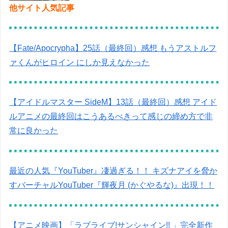
他サイト人気記事
【Fate/Apocrypha】25話（最終回）感想 もうアストルフ
ァくんがヒロイン にしか見えなかった
【アイドルマスター SideM】13話（最終回）感想 アイド
ルアニメの最終回はこうあるべきって感じの締め方で非
常に良かった
最近の人気『YouTuber』凄過ぎる！！ キズナアイを脅か
すバーチャルYouTuber『輝夜月 (かぐやるな)』出現！！
【アニメ映画】「ラブライブ!サンシャイン!! 」完全新作