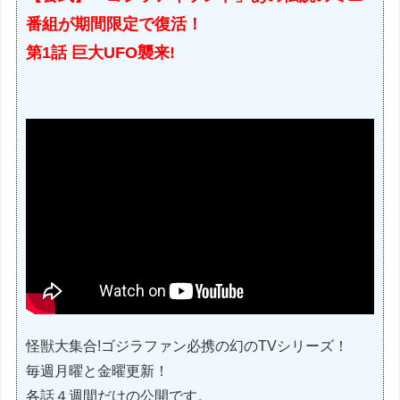
番組が期間限定で復活！
第1話 巨大UFO襲来!
怪獣大集合!ゴジラファン必携の幻のTVシリーズ！
毎週月曜と金曜更新！
各話４週間だけの公開です。