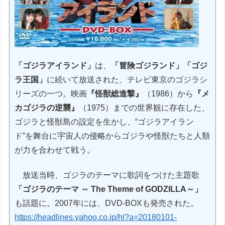
「ゴジラアイランド」
は、
「冒険ゴジランド」「ゴジ
ラ王国」
に続いて放送された、テレビ東京のゴジラシ
リーズの一つ。映画
『怪獣総進撃』
（1986）から
『メ
カゴジラの逆襲』
（1975）までの世界観に存在した、
ゴジラと怪獣島の設定を生かし、“ゴジラアイラン
ド”を舞台に宇宙人の侵略からゴジラや怪獣たちと人類
が力を合わせて戦う。
放送当時、ゴジラのテーマに歌詞をつけた主題歌
「ゴジラのテーマ ～ The Theme of GODZILLA～」
も話題に。2007年には、DVD-BOXも発売された。
https://headlines.yahoo.co.jp/hl?a=20180101-