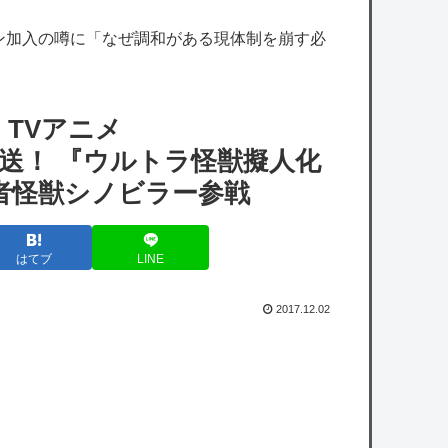
【艦これ】煙幕してんのに大暴れしすぎちゃ
ン加入の噂に「なぜ調和がある現体制を崩す必
うか？
【艦これ】バニ黒潮親潮 他
【艦これ】ヴァトールはなんて呼べばいいん
TVアニメ
だろうね
年秋放送！ 『ウルトラ怪獣擬人化
【ミリマス】ついに美咲ちゃんが大人の色気
者怪獣シノビラー参戦
を出し始めた…！
【ミリマス】静香との出会いを存在しない記
はてブ
LINE
憶に上書きされるプロデューサー
【シャニマス】みんなに日焼け止めを塗る灯
2017.12.02
織
【悲報】吉田マサops.740 岡本カズops.742
【悲報】吉田マサops.740 岡本カズops.742