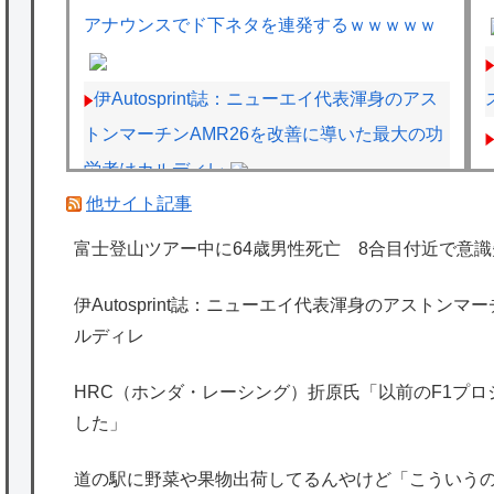
アナウンスでド下ネタを連発するｗｗｗｗｗ
伊Autosprint誌：ニューエイ代表渾身のアス
トンマーチンAMR26を改善に導いた最大の功
労者はカルディレ
他サイト記事
元F1王者ハッキネン、フェルスタペンのマ
クラーレン加入の噂に「なぜ調和がある現体
富士登山ツアー中に64歳男性死亡 8合目付近で意識
制を崩す必要がある？」
伊Autosprint誌：ニューエイ代表渾身のアストン
今iPhone 17 Pro Max買うってあり？
ルディレ
ネコと寝るのはよくないって医者が言ってた
眠ってる間に飼い主の顔とかを舐めたりして
HRC（ホンダ・レーシング）折原氏「以前のF1プ
した」
るから、菌が感染して人間が病気になるらし
い【再】
道の駅に野菜や果物出荷してるんやけど「こういう