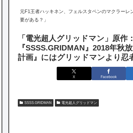
海外「日本は特別！」日本の地震支援を申し
元F1王者ハッキネン、フェルスタペンのマクラーレ
出たあの親日経営者に海外が大騒ぎ
要がある？」
海外「勘弁して！」米国人が最も恐れる日本
の為替介入再びで海外が大騒ぎ
「電光超人グリッドマン」原作：
韓国人「実は日本経済を支えて生かしている
『SSSS.GRIDMAN』2018
のは韓国人である理由がこちら…」→「日本
計画』にはグリッドマンより忍
も感謝してるらしい…（ﾌﾞﾙﾌﾞﾙ」＝韓国の反
応
X
Facebook
海外「日本よ、お前がナンバーワンだ」 熊
本地震直後の日本の対応のスピードに世界が
衝撃
SSSS.GRIDMAN
電光超人グリッドマン
★【ワートリ】細かい情報まで含めて構成さ
れたキャラの掛け合いだからなぁ（約100人）