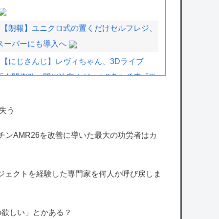
【朗報】ユニクロ式の置くだけセルフレジ、
スーパーにも導入へ
【にじさんじ】レヴィちゃん、3Dライブ
「人間燦歌」開催決定！ゲスト8名も発表『歌
うまバイキングなゲストや』
【8/18(火)21:00】
失う
【ストグラ】しょぼすけが最近のストグラに
マーチンAMR26を改善に導いた最大の功労者はカ
ついて教えてって配信してたけどさ
【にじさんじ】四季凪、VTuber昔話『竹取
物語』を公開「発売元の会社が閉鎖している
ロジェクトを経験した専門家を何人か呼び戻しま
数十年前のレトロゲームの配信許諾を持って
きてください」
の欲しい」とかある？