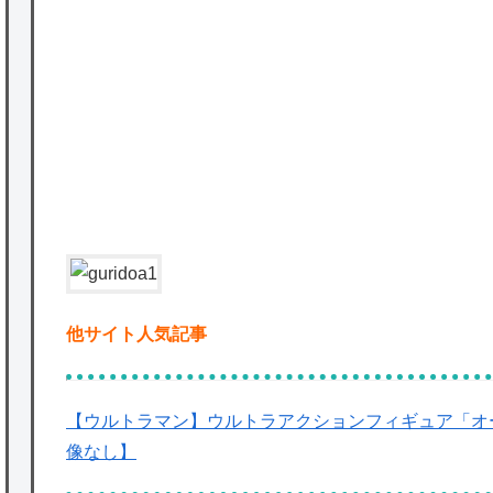
★【ワートリ】基本的に最上さんも迅に後事
を託すつもりで黒トリガー化したんじゃねえ
P
かな。
★【ワートリ】対ボーダーに特化とは言うけ
ど
★【ワートリ】2周目も全員でやる隊と分担
でやる隊はそれぞれどの位いるんだろうか特
別課題消化時は別として
Powered by livedoor 相互RSS
他サイト人気記事
【ウルトラマン】ウルトラアクションフィギュア「オ
像なし】