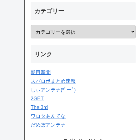
カテゴリー
リンク
朝目新聞
スパロボまとめ速報
しぃアンテナ(*ﾟーﾟ)
2GET
The 3rd
ワロタあんてな
だめぽアンテナ