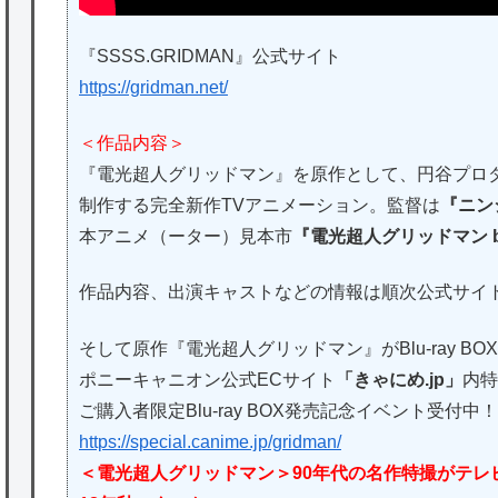
『SSSS.GRIDMAN』公式サイト
https://gridman.net/
＜作品内容＞
『電光超人グリッドマン』を原作として、円谷プロ
制作する完全新作TVアニメーション。監督は
『ニン
本アニメ（ーター）見本市
『電光超人グリッドマン boys 
作品内容、出演キャストなどの情報は順次公式サイ
そして原作『電光超人グリッドマン』がBlu-ray BOX
ポニーキャニオン公式ECサイト
「きゃにめ.jp」
内特
ご購入者限定Blu-ray BOX発売記念イベント受付
https://special.canime.jp/gridman/
＜電光超人グリッドマン＞90年代の名作特撮がテ