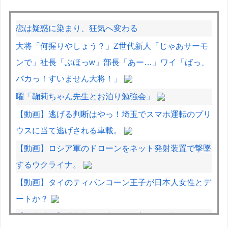
恋は疑惑に染まり、狂気へ変わる
大将「何握りやしょう？」Z世代新人「じゃあサーモ
ンで」社長「ぶほっw」部長「あー…」ワイ「ばっ、
バカっ！すいません大将！」
曜「鞠莉ちゃん先生とお泊り勉強会」
【動画】逃げる判断はやっ！埼玉でスマホ運転のプリ
ウスに当て逃げされる車載。
【動画】ロシア軍のドローンをネット発射装置で撃墜
するウクライナ。
【動画】タイのティパンコーン王子が日本人女性とデ
ートか？
【熊本地震】避難者の食生活、改善急務…調理できず