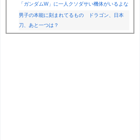
「ガンダムW」に一人クソダサい機体がいるよな
男子の本能に刻まれてるもの ドラゴン、日本
刀、あと一つは？
2026スーパーフォーミュラ第8戦「SUGO」決勝
結果
フジテレビ「2026 FORMULA1 サマーブレイク
SP」を明日（8月9日）から12日間毎日放送へ
Amazonができる前って通販どうやってたの
【重音テト】コナミデフォルメフィギュア「重音
テト 通常衣装Ver.」「重音テト SV衣装Ver.」
【彩色原型公開】
「メガミデバイス 皇巫（オウブ） ツクヨミ レガ
リア」コトブキヤデビュー…