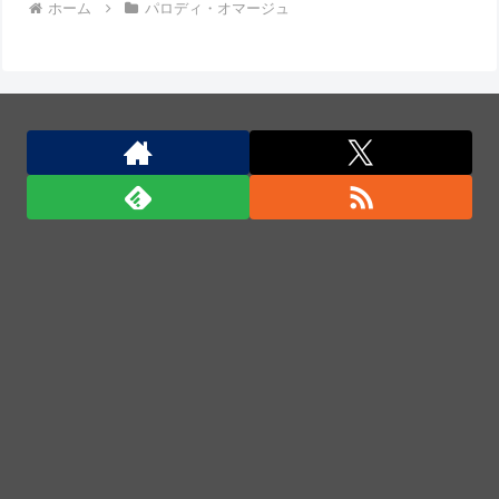
ホーム
パロディ・オマージュ
「パン飽き飽き」断水なお３万戸超
【ミリマス】 望月杏奈「キスの練習……？」
中国国防省、海自イージス艦のトマホーク実射試験を
批判「国際社会は新型軍国主義を団結して阻止を」！
中国国防省、海自イージス艦のトマホーク実射試験を
批判「国際社会は新型軍国主義を団結して阻止を」！
日本人はBYDの軽EV「ラッコ」をどう見ているの
か？…中国メディア！
中国国防省、海自イージス艦のトマホーク実射試験を
批判「国際社会は新型軍国主義を団結して阻止を」！
「君たちはどう生きるか」Blu-ray予約受付開始！ア