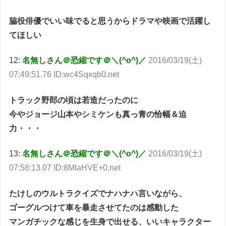
脇役俳優でいい味でると思うからドラマや映画で活躍し
てほしい
12:
名無しさん＠恐縮です＠＼(^o^)／
2016/03/19(土)
07:49:51.76 ID:wc4Sqxqb0.net
トラック野郎の頃は若造だったのに
今やジョージ山本やシミケンも真っ青の恰幅＆迫
力・・・
13:
名無しさん＠恐縮です＠＼(^o^)／
2016/03/19(土)
07:58:13.07 ID:8MIaHVE+0.net
たけしのウルトラクイズでナハナハ言いながら、
ゴーグルつけて車を暴走させてたのは感動した
マンガチックな感じを生身で出せる、いいキャラクター