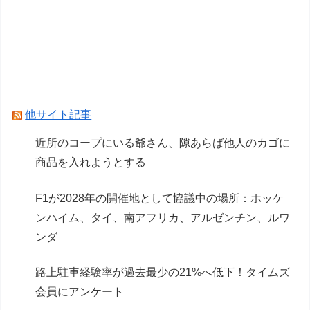
【ガンプラ】PGU νガンダム、4割引きの店舗が
現れる…安いけど置く場所が…
Powered by livedoor 相互RSS
他サイト記事
近所のコープにいる爺さん、隙あらば他人のカゴに
商品を入れようとする
F1が2028年の開催地として協議中の場所：ホッケ
ンハイム、タイ、南アフリカ、アルゼンチン、ルワ
ンダ
路上駐車経験率が過去最少の21%へ低下！タイムズ
会員にアンケート