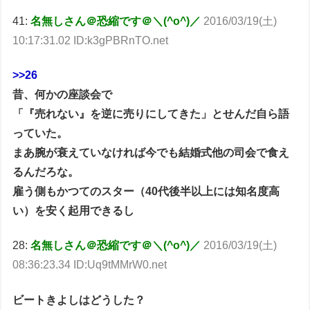
41:
名無しさん＠恐縮です＠＼(^o^)／
2016/03/19(土)
10:17:31.02 ID:k3gPBRnTO.net
>>26
昔、何かの座談会で
「『売れない』を逆に売りにしてきた」とせんだ自ら語
っていた。
まあ腕が衰えていなければ今でも結婚式他の司会で食え
るんだろな。
雇う側もかつてのスター（40代後半以上には知名度高
い）を安く起用できるし
28:
名無しさん＠恐縮です＠＼(^o^)／
2016/03/19(土)
08:36:23.34 ID:Uq9tMMrW0.net
ビートきよしはどうした？