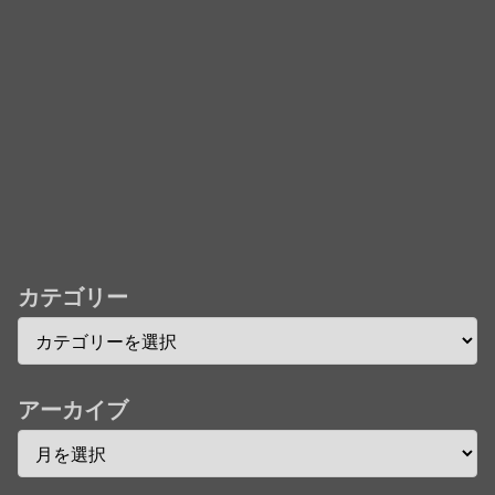
フレコ台本や絵コンテ、米津玄師による主題歌「地球
儀」ミュージッククリップ収録。スタジオジブリ作品
で初の「4K UHD」版も発売！！
★【ワートリ】今月新発売!!第27巻まとめ【コメント
欄まとめます】【しばらく固定記事です】
★【ワートリ】今月第241話「遠征選抜試験㊲」第
242話「遠征選抜試験㊳」【コメント欄まとめます】
【しばらく固定記事です】
カテゴリー
★【ワートリ】風間隊3人≒忍田単騎くらいのイメー
ジかな
Powered by livedoor 相互RSS
アーカイブ