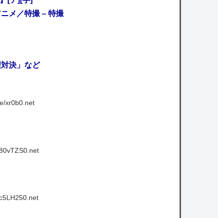
5) アニメ／特撮 – 特撮
理対決」など
e/xr0b0.net
y80vTZS0.net
cc5LH250.net