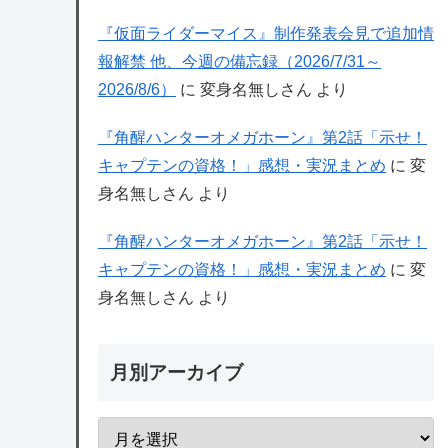
『仮面ライダーマイス』制作発表会見で追加情
報解禁 他、今週の備忘録（2026/7/31～
2026/8/6）
に
変身名無しさん
より
『角醒ハンターオメガホーン』第2話「示せ！
キャプテンの資格！」感想・実況まとめ
に
変
身名無しさん
より
『角醒ハンターオメガホーン』第2話「示せ！
キャプテンの資格！」感想・実況まとめ
に
変
身名無しさん
より
月別アーカイブ