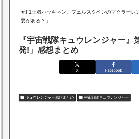
出たあの親日経営者に海外が大騒ぎ
元F1王者ハッキネン、フェルスタペンのマクラーレ
海外「勘弁して！」米国人が最も恐れる日本
要がある？」
の為替介入再びで海外が大騒ぎ
韓国人「実は日本経済を支えて生かしている
『宇宙戦隊キュウレンジャー』第
のは韓国人である理由がこちら…」→「日本
発!」感想まとめ
も感謝してるらしい…（ﾌﾞﾙﾌﾞﾙ」＝韓国の反
応
X
Facebook
海外「日本よ、お前がナンバーワンだ」 熊
本地震直後の日本の対応のスピードに世界が
衝撃
キュウレンジャー感想まとめ
宇宙戦隊キュウレンジャー
★【ワートリ】細かい情報まで含めて構成さ
れたキャラの掛け合いだからなぁ（約100人）
P
★【ワートリ】基本的に最上さんも迅に後事