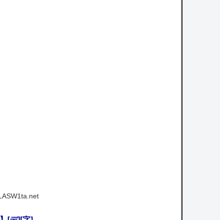
LASW1ta.net
デ][字]