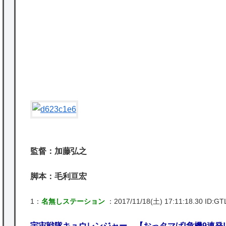
を託すつもりで黒トリガー化したんじゃねえ
かな。
★【ワートリ】対ボーダーに特化とは言うけ
ど
★【ワートリ】2周目も全員でやる隊と分担
でやる隊はそれぞれどの位いるんだろうか特
別課題消化時は別として
Powered by livedoor 相互RSS
監督：加藤弘之
脚本：毛利亘宏
1：
名無しステーション
：2017/11/18(土) 17:11:18.30 ID:GT
宇宙戦隊キュウレンジャー 【おっタマげ!危機9連発!】[