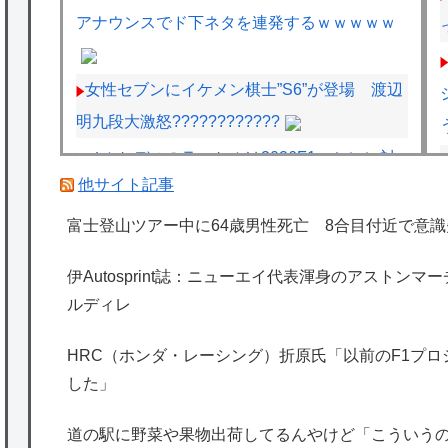
アナウンスでド下ネタを連発するｗｗｗｗｗ
女性セブンにイケメン棋士”S6”が登場 渡辺
明九段大激怒????????????
メルセデスのラッセルは2026F1マシンに対
他サイト記事
し雑音をきり離し本質的な部分に集中できて
いないらしい
富士登山ツアー中に64歳男性死亡 8合目付近で意識
一人暮しの為引越しするんやけど、普段自分
伊Autosprint誌：ニューエイ代表渾身のアストン
に寄り付かないネコが部屋に入って来て一緒
ルディレ
に寝てる。【再】
西山朋佳女流三冠、女性初の棋士資格懸かる
HRC（ホンダ・レーシング）折原氏「以前のF1プ
した」
白玲戦「今まで通りに」
海外「日本は特別！」日本の地震支援を申し
道の駅に野菜や果物出荷してるんやけど「こういう