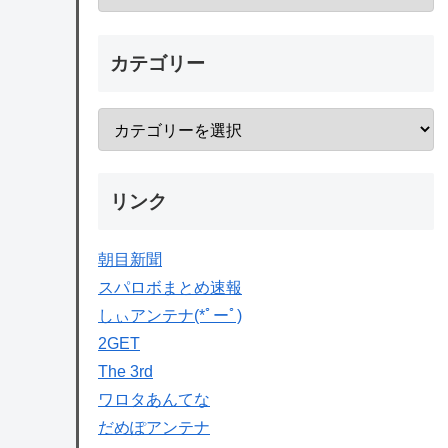
カテゴリー
リンク
朝目新聞
スパロボまとめ速報
しぃアンテナ(*ﾟーﾟ)
2GET
The 3rd
ワロタあんてな
だめぽアンテナ