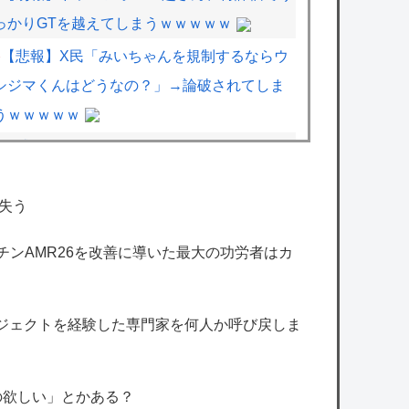
っかりGTを越えてしまうｗｗｗｗｗ
【悲報】X民「みいちゃんを規制するならウ
シジマくんはどうなの？」→論破されてしま
うｗｗｗｗｗ
「感動：S」なのに「ギャグ：S」←これが
両立できる漫画ってある？
失う
【衝撃】若者達「株取引をゲーム感覚にした
ろ！」→結果
マーチンAMR26を改善に導いた最大の功労者はカ
パルワールドとかいうポケモンが目指してた
最高到達地点ｗｗｗｗｗｗｗｗｗｗ
ロジェクトを経験した専門家を何人か呼び戻しま
【雑談】ホロライブ掲示板：ホロ速：
PART2【配信実況可】
大手Vグループのライバーさん、案件の同接
の欲しい」とかある？