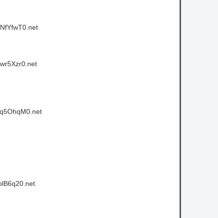
NfYfwT0.net
wr5Xzr0.net
cq5OhqM0.net
olB6q20.net