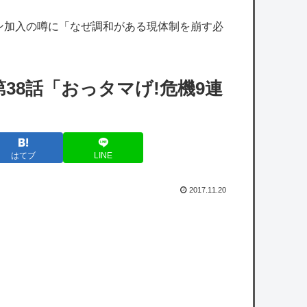
が厳しい……
ン加入の噂に「なぜ調和がある現体制を崩す必
【艦これ】ヴァトールはなんて呼べばいいん
だろうね
【艦これ】VautourちゃんはE5に入れると強
38話「おっタマげ!危機9連
いと聞いたけど どれくらいつよいのかしら
【艦これ】けーかいじん 他
【悲報】岡本和真の指標、ガチで限界突破ｗ
はてブ
LINE
ｗｗｗｗｗｗｗｗｗ
2017.11.20
エンカーナシオン(De) 25試合 .304(102-31) 6
本 26打点 出塁率.311 OPS.831 wRC+137
WAR+0.7
owered by livedoor 相互RSS