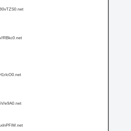
y80vTZS0.net
//RBkc0.net
H1rlcO0.net
6V/e9A0.net
xlnPFIM.net