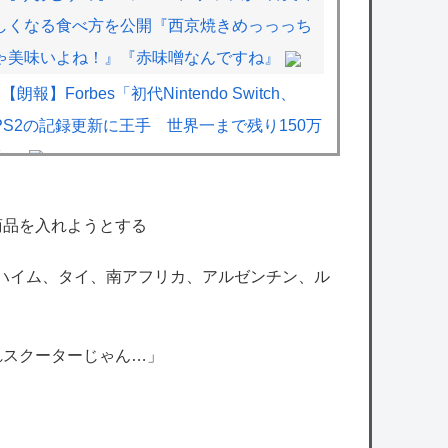
しくなる食べ方を公開『西京焼きめっっっち
ゃ美味いよね！』『赤味噌なんですね』
【朗報】Forbes「初代Nintendo Switch、
PS2の記録更新に王手 世界一まで残り150万
台」
『ドラクエ9 リメイク』←これDQ12発売前
後に出ると思う？
商品を入れようとする
【艦これ】E5ってゴトとグロワールどっち
ンハイム、タイ、南アフリカ、アルゼンチン、ル
がいいの？
【学マス】雨上がりのアイリスの咲季のフィ
れスクーターじゃん…」
ギュアちょっとドスケベじゃない？
【シャニソン】果穂の胸がこんなにナーフさ
れて可哀想に…