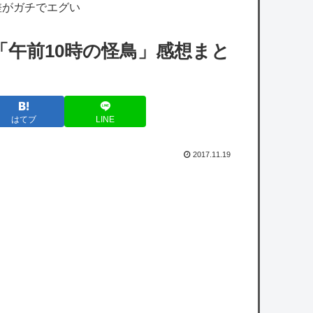
差がガチでエグい
【学マス】実際初星学園のアイドル科の何割
がアイドルになれるんだろう
「午前10時の怪鳥」感想まと
アニメ業界「助けて！原作が枯渇してる
の！」←いや既存作品の2期やったら良いよ
ね？
はてブ
LINE
【ハンターハンター】シズクの念能力「デメ
ちゃん」、まさかの具現化系だったｗｗｗｗ
2017.11.19
ワンピース尾田っち「僕とその辺の連載作家
は同じく『漫画家』と呼ばれるけど、それが
不満で。」
【速報】日本の防衛省、ようやく気づいた模
様ｗｗｗｗｗ
【速報】日本の防衛省、ようやく気づいた模