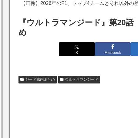
【画像】2026年のF1、トップ4チームとそれ以外の
韓国人「実は日本経済を支えて生かしている
のは韓国人である理由がこちら…」→「日本
『ウルトラマンジード』第20話
も感謝してるらしい…（ﾌﾞﾙﾌﾞﾙ」＝韓国の反
め
応
海外「日本よ、お前がナンバーワンだ」 熊
X
Facebook
本地震直後の日本の対応のスピードに世界が
衝撃
★【ワートリ】細かい情報まで含めて構成さ
ジード感想まとめ
ウルトラマンジード
れたキャラの掛け合いだからなぁ（約100人）
★【ワートリ】基本的に最上さんも迅に後事
を託すつもりで黒トリガー化したんじゃねえ
かな。
★【ワートリ】対ボーダーに特化とは言うけ