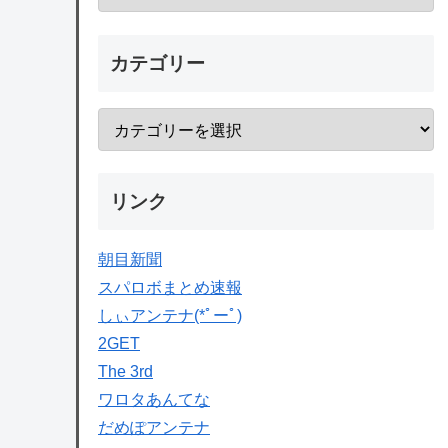
カテゴリー
リンク
朝目新聞
スパロボまとめ速報
しぃアンテナ(*ﾟーﾟ)
2GET
The 3rd
ワロタあんてな
だめぽアンテナ