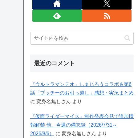
最近のコメント
『ウルトラマンテオ』しまじろうコラボ＆第6
話「プッチーのお引っ越し」感想・実況まとめ
に
変身名無しさん
より
『仮面ライダーマイス』制作発表会見で追加情
報解禁 他、今週の備忘録（2026/7/31～
2026/8/6）
に
変身名無しさん
より