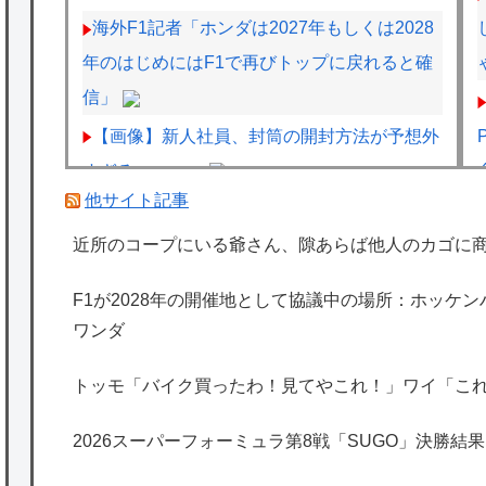
海外F1記者「ホンダは2027年もしくは2028
年のはじめにはF1で再びトップに戻れると確
信」
【画像】新人社員、封筒の開封方法が予想外
すぎるｗｗｗｗ
他サイト記事
【朗報】Vtuber界、新たなる『弱男の姫』が
爆誕ｗｗｗｗｗｗｗｗｗｗｗ
近所のコープにいる爺さん、隙あらば他人のカゴに
【動画】甲子園の女性審判、大誤審で炎上
F1が2028年の開催地として協議中の場所：ホッケ
ワンダ
海外「日本は特別！」日本の地震支援を申し
トッモ「バイク買ったわ！見てやこれ！」ワイ「こ
出たあの親日経営者に海外が大騒ぎ
海外「勘弁して！」米国人が最も恐れる日本
2026スーパーフォーミュラ第8戦「SUGO」決勝結果
の為替介入再びで海外が大騒ぎ