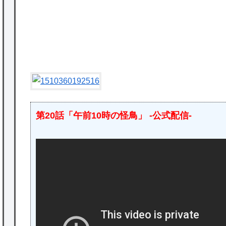
ど
★【ワートリ】2周目も全員でやる隊と分担
P
でやる隊はそれぞれどの位いるんだろうか特
別課題消化時は別として
Powered by livedoor 相互RSS
第20話「午前10時の怪鳥」 -公式配信-