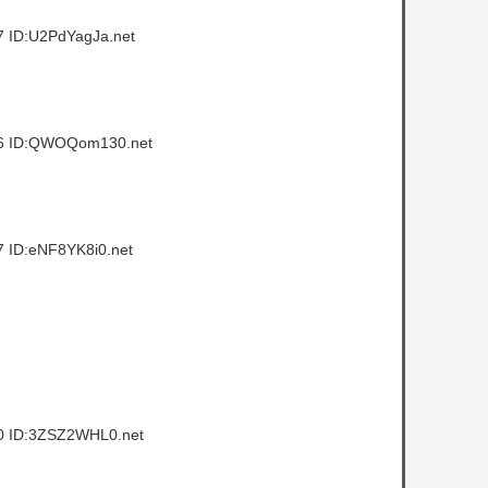
7 ID:U2PdYagJa.net
36 ID:QWOQom130.net
7 ID:eNF8YK8i0.net
0 ID:3ZSZ2WHL0.net