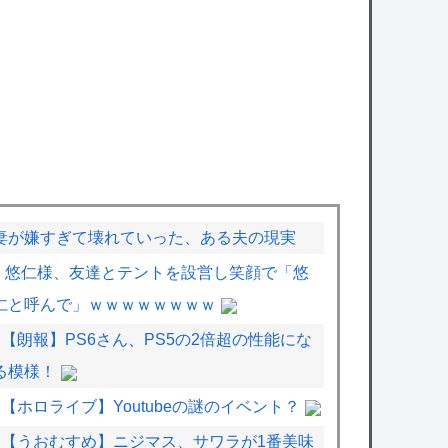
妻が嫌すぎて壊れていった、ある夫の現実
悠仁様、友達とテントを設営し笑顔で「悠
仁と呼んで」ｗｗｗｗｗｗｗｗ
【朗報】PS6さん、PS5の2倍超の性能にな
る模様！
【ホロライブ】Youtubeの謎のイベント？
【うおむすめ】ニジマス、サワラが1番美味