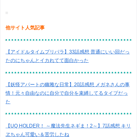
他サイト人気記事
【アイドルタイムプリパラ】33話感想 普通にいい回だっ
たのにちゃんとイカれてて面白かった
【妖怪アパートの幽雅な日常】20話感想 メガネさんの事
情！元々自由なのに自分で自分を束縛してるタイプだっ
た
【UQ HOLDER！ ～魔法先生ネギま！2～】7話感想 キリ
ヱちゃん可愛い＆苦労したね