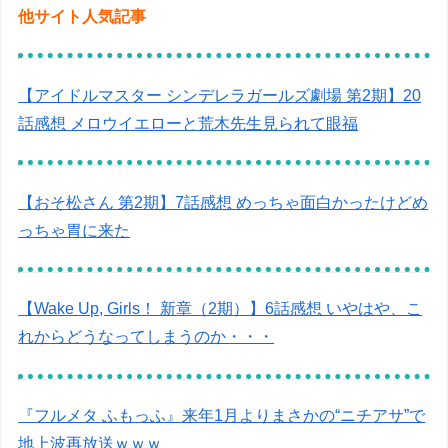
他サイト人気記事
【アイドルマスター シンデレラガールズ劇場 第2期】20
話感想 メロウイエローと荒木先生見られて眼福
【おそ松さん 第2期】7話感想 めっちゃ面白かったけどめ
っちゃ胃に来た
【Wake Up, Girls！ 新章（2期）】6話感想 いやはや、こ
れからどうなってしまうのか・・・
『フルメタ ふもっふ』来年1月よりまさかの“ニチアサ”で
地上波再放送ｗｗｗ