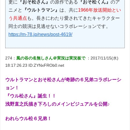
更に
『おそ松さん』
の原作である
『おそ松くん』
のア
ニメと
『ウルトラマン』
は、共に
1966年放送開始とい
う共通点
も。長きにわたり愛されてきたキャラクター
同士の競演は見逃せないコラボレーションです。
https://m-78.jp/news/post-4619/
274：
風の谷の名無しさん＠実況は実況板で
：2017/11/15(水)
18:17:26.23 ID:ZYNxFROb0.net
ウルトラマンとおそ松さんが奇跡の６兄弟コラボレーシ
ョン！
『ウル松さん』誕生！！
浅野直之氏描き下ろしのメインビジュアルを公開♪
われらウル松６兄弟！