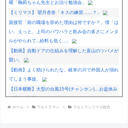
曜「鞠莉ちゃん先生とお泊り勉強会」
【ミリマス】 望月杏奈「キスの練習……？」
面接官「前の職場を辞めた理由は何ですか？」僕「は
い、えっと、上司のパワハラと飲み会の多さにメンタ
ルがやられて...給料も低く...」
【動画】自動ドアの仕組みを理解した富山のツバメが
賢い。
【動画】よく助けられたな。岐阜の川で外国人が溺れ
てしまう事故。
【日本横断】大型の台風15号(チャンホン)…お盆休み
の天気に影響するおそれ
ホーム
ウルトラマン
ウルトラシリーズ総合
【動画】これはお見事。中国重慶市で珍しい事故が撮
影される。
日本人はBYDの軽EV「ラッコ」をどう見ているの