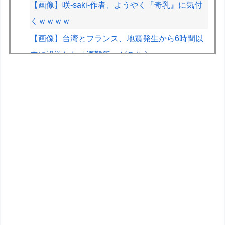
【画像】咲-saki-作者、ようやく『奇乳』に気付
くｗｗｗｗ
【画像】台湾とフランス、地震発生から6時間以
内に設置した「避難所」がこちらｗｗｗｗ
【画像】70年代の漫画、あまりにも時代を先取
りしすぎていたｗｗｗｗ
【画像】山ガールさん、山でラーメンを食べたら
おじさんに怒られるｗｗｗ
ウィリアムズのサインツ、将来について決断でき
ず「分からない」「いつまでに決めるのかも言え
ない」
フジテレビ「2026 FORMULA1 サマーブレイク
SP」を明日（8月9日）から12日間毎日放送へ
ABEMA地域トーナメント2026準決勝直前！渡辺