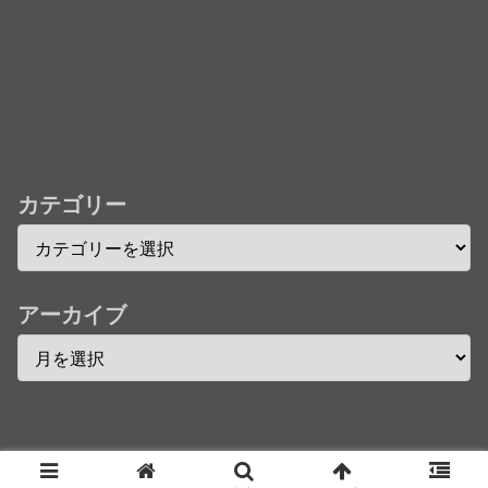
で初の「4K UHD」版も発売！！
★【ワートリ】今月新発売!!第27巻まとめ【コメント
欄まとめます】【しばらく固定記事です】
★【ワートリ】今月第241話「遠征選抜試験㊲」第
242話「遠征選抜試験㊳」【コメント欄まとめます】
【しばらく固定記事です】
カテゴリー
★【ワートリ】風間隊3人≒忍田単騎くらいのイメー
ジかな
Powered by livedoor 相互RSS
アーカイブ
Copyright © 2016 へんそく！ All Rights Reserved.