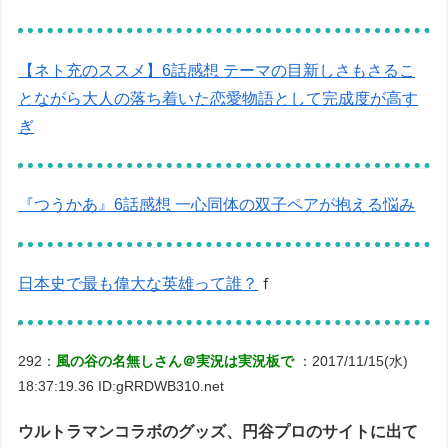
【ネト充のススメ】6話感想 テーマの目新しさもさるこ
とながら大人の落ち着いた恋愛物語として完成度が高す
ぎ
『つうかあ』6話感想 一心同体の双子ペアが抱える悩み
日本史で最も偉大な英雄って誰？
ｆ
292：
風の谷の名無しさん＠実況は実況板で
：2017/11/15(水)
18:37:19.36 ID:gRRDWB310.net
ウルトラマンコラボのグッズ、円谷プロのサイトに出て