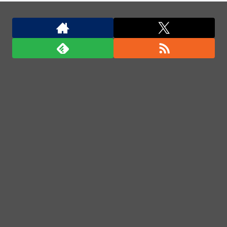
か？…中国メディア！
東京都、八重洲駐車場に地下シェルターを整備へ…小
池知事「弾道ミサイル攻撃から都民の命と財産守
る」！
飛行開発実験団のF-2戦闘機に大型の謎ミサイル…ス
テルス性と射程1000kmを誇る「最新鋭の空母キラ
ー」か？！
北朝鮮の弾道ミサイル部隊、ロシアのヴォロネジ州に
展開か…北朝鮮は本質的にウクライナと戦争状態に！
「君たちはどう生きるか」Blu-ray予約受付開始！ア
フレコ台本や絵コンテ、米津玄師による主題歌「地球
儀」ミュージッククリップ収録。スタジオジブリ作品