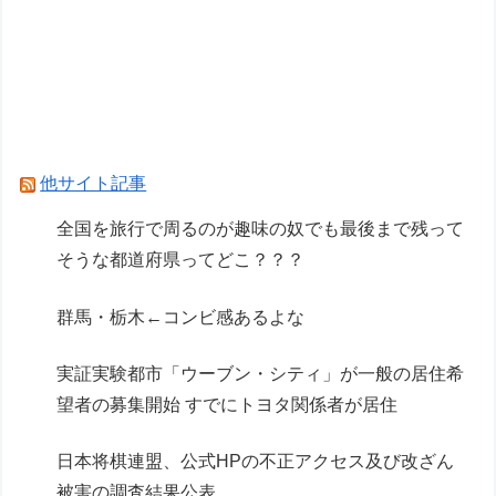
九段のガチ優勝予想＆予選丸わかりＳP
【画像】遊戯王、青眼の究極竜リメイクｗｗｗｗ
【遊戯王】福引が５等６等しか出ないんだが
Powered by livedoor 相互RSS
他サイト記事
全国を旅行で周るのが趣味の奴でも最後まで残って
そうな都道府県ってどこ？？？
群馬・栃木←コンビ感あるよな
実証実験都市「ウーブン・シティ」が一般の居住希
望者の募集開始 すでにトヨタ関係者が居住
日本将棋連盟、公式HPの不正アクセス及び改ざん
被害の調査結果公表