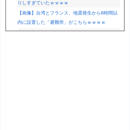
りしすぎていたｗｗｗｗ
【画像】台湾とフランス、地震発生から6時間以
内に設置した「避難所」がこちらｗｗｗｗ
【悲報】ジャンプグッズ43億キャンセルおばさ
ん、ご尊顔が公開されるｗｗｗｗ
【画像】露悪アニメ化ブーム、はじまるｗｗｗｗ
ｗｗｗ
【スト6】竹内ジョン選手「どう考えても調整の
時期がおかしい。大会の真っただ中にコンセプト
が変わるほどの調整、大会が終わった後は微調
整。趣旨が一貫してない」
上条当麻さん、女子寮暮らしwwwwww
【ホロライブ】POP UP PARADE「雪花ラミ
ィ」フィギュア【本日発売】