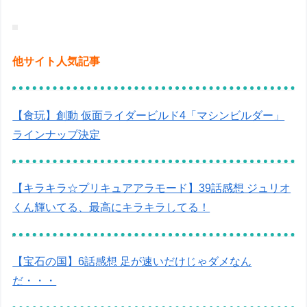
他サイト人気記事
【食玩】創動 仮面ライダービルド4「マシンビルダー」
ラインナップ決定
【キラキラ☆プリキュアアラモード】39話感想 ジュリオ
くん輝いてる、最高にキラキラしてる！
【宝石の国】6話感想 足が速いだけじゃダメなん
だ・・・