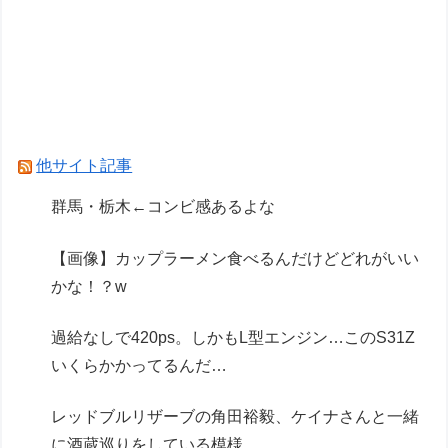
【ガンプラ再販】「ガンダムビルドファイターズ
選抜選挙」【本日投票開始】
【ガンダム閃光のハサウェイ】GGG「ギギ・ア
ンダルシア 水着Ver.」フィギュア【出荷日更新・
8月25日頃発売】
他サイト記事
Powered by livedoor 相互RSS
群馬・栃木←コンビ感あるよな
【画像】カップラーメン食べるんだけどどれがいい
かな！？w
過給なしで420ps。しかもL型エンジン…このS31Z
いくらかかってるんだ…
レッドブルリザーブの角田裕毅、ケイナさんと一緒
に酒蔵巡りをしている模様