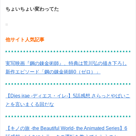
ちょいちょい変わってた
他サイト人気記事
実写映画『鋼の錬金術師』、特典は荒川弘の描き下ろし
新作エピソード「鋼の錬金術師0（ゼロ）」
【Dies irae -ディエス・イレ-】5話感想 さらっとやばいこ
とを言いまくる回だな
【キノの旅 -the Beautiful World- the Animated Series】6