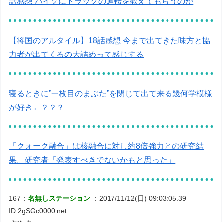
話感想 バイクにトラックの運転を教えてもらうのか
【将国のアルタイル】18話感想 今まで出てきた味方と協
力者が出てくるの大詰めって感じする
寝るときに”一枚目のまぶた”を閉じて出て来る幾何学模様
が好き←？？？
「クォーク融合」は核融合に対し約8倍強力との研究結
果。研究者「発表すべきでないかもと思った」
167：
名無しステーション
：2017/11/12(日) 09:03:05.39
ID:2gSGc0000.net