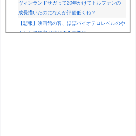
ヴィンランドサガって20年かけてトルファンの
成長描いたのになんか評価低くね？
【悲報】映画館の客、ほぼバイオテロレベルのや
らかしで観客が避難する事態にｗｗｗｗ
【悲報】福岡の電車、完全にやらかす。構内アナ
ウンスでド下ネタを連発するｗｗｗｗｗ
【悲報】人気配信者「はっきり言う、ジャングリ
ア沖縄ほんとーーーーーーーーにおもんな
い！！！！」→炎上
ペレスとキャデラックF1の契約は2026年の1年の
み、2027年に向けてウィリアムズと交渉開始と
の情報
飼いネコと添い寝するのが理想なんです。 ネコ
が自分から布団にもぐり込んでくる様できません