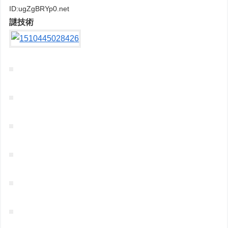
ID:ugZgBRYp0.net
謎技術