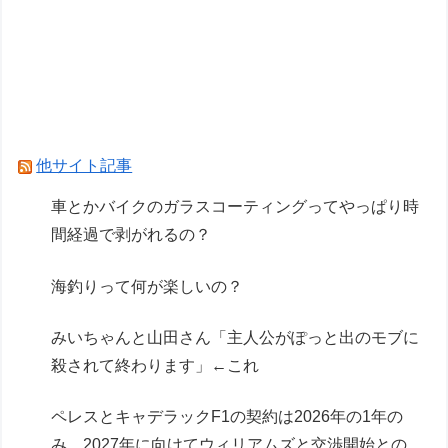
か？【再】
元F1王者ハッキネン、フェルスタペンのマクラ
ーレン加入の噂に「なぜ調和がある現体制を崩す
必要がある？」
【遊戯王】1億DL記念「福引」の格差ヤバくな
他サイト記事
い！？
車とかバイクのガラスコーティングってやっぱり時
【速報】ワンピースの「世界に5種しかない飛行
間経過で剥がれるの？
能力」発言の謎が解けるWWW
海釣りって何が楽しいの？
Powered by livedoor 相互RSS
みいちゃんと山田さん「主人公がぽっと出のモブに
殺されて終わります」←これ
ペレスとキャデラックF1の契約は2026年の1年の
み、2027年に向けてウィリアムズと交渉開始との