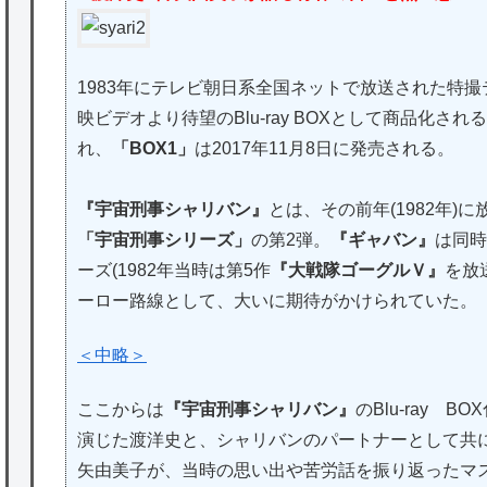
1983年にテレビ朝日系全国ネットで放送された特
映ビデオより待望のBlu-ray BOXとして商品化される
れ、
「BOX1」
は2017年11月8日に発売される。
『宇宙刑事シャリバン』
とは、その前年(1982年)
「宇宙刑事シリーズ」
の第2弾。
『ギャバン』
は同時
ーズ(1982年当時は第5作
『大戦隊ゴーグルＶ』
を放
ーロー路線として、大いに期待がかけられていた。
＜中略＞
ここからは
『宇宙刑事シャリバン』
のBlu-ray
演じた渡洋史と、シャリバンのパートナーとして共
矢由美子が、当時の思い出や苦労話を振り返ったマ