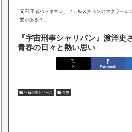
海外「日本は特別！」日本の地震支援を申し
元F1王者ハッキネン、フェルスタペンのマクラーレ
出たあの親日経営者に海外が大騒ぎ
要がある？」
海外「勘弁して！」米国人が最も恐れる日本
の為替介入再びで海外が大騒ぎ
『宇宙刑事シャリバン』渡洋史
韓国人「実は日本経済を支えて生かしている
青春の日々と熱い思い
のは韓国人である理由がこちら…」→「日本
も感謝してるらしい…（ﾌﾞﾙﾌﾞﾙ」＝韓国の反
X
Facebook
応
海外「日本よ、お前がナンバーワンだ」 熊
本地震直後の日本の対応のスピードに世界が
宇宙刑事シリーズ
俳優
衝撃
★【ワートリ】細かい情報まで含めて構成さ
れたキャラの掛け合いだからなぁ（約100人）