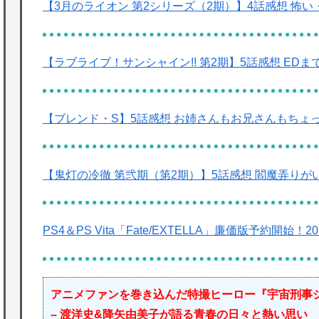
【3月のライオン 第2シリーズ（2期）】4話感想 怖
【ラブライブ！サンシャイン!! 第2期】5話感想 ED
【ブレンド・S】5話感想 お姉さんもお兄さんもちょ
【鬼灯の冷徹 第弐期（第2期）】5話感想 閻魔弄り
PS4＆PS Vita「Fate/EXTELLA」廉価版予約開始！2
アニメファンを巻き込んだ特撮ヒーロー『宇宙刑事
– 渡洋史&降矢由美子が語る青春の日々と熱い思い