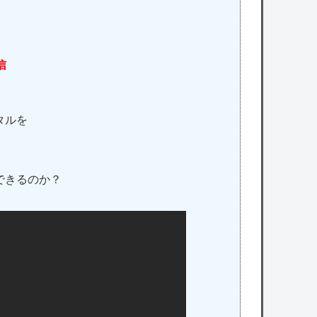
信
。
タルを
、
できるのか？