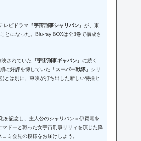
撮テレビドラマ
『宇宙刑事シャリバン』
が、東
ことになった。Blu-ray BOXは全3巻で構成さ
に放映されていた
『宇宙刑事ギャバン』
に続く
期に好評を博していた
「スーパー戦隊」
シリ
送)とは別に、東映が打ち出した新しい特撮ヒ
 BOX化を記念し、主人公のシャリバン＝伊賀電を
にマドーと戦った女宇宙刑事リリィを演じた降
スコミ会見の模様をお届けしよう。