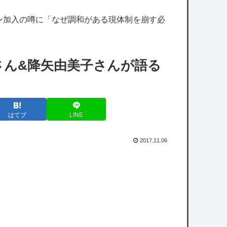
す！」
ン加入の噂に「なぜ調和がある現体制を崩す必
【にじさんじ】ののは、初の後輩コラボ！あ
ゆゆとおはなし「なかよくなれるかな？！」
【8/7(金)20:00】
さん&降矢由美子さんが語る
Vチューバーってもう男とコラボしても問題
ないのでは？
【艦これ】煙幕してんのに大暴れしすぎちゃ
はてブ
LINE
うか？
【艦これ】デイス 他
2017.11.06
【艦これ】オオヤマトウサギ 他
【朗報】ユニクロ式の置くだけセルフレジ、
スーパーにも導入へ
【悲報】吉田マサops.740 岡本カズops.742