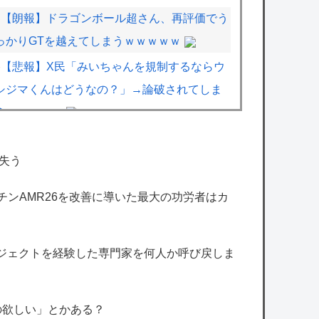
【朗報】ドラゴンボール超さん、再評価でう
っかりGTを越えてしまうｗｗｗｗｗ
【悲報】X民「みいちゃんを規制するならウ
シジマくんはどうなの？」→論破されてしま
うｗｗｗｗｗ
【悲報】有名漫画家「体重の減少が止まりま
せん」 →半年で激減してファンから心配の声
失う
マーチンAMR26を改善に導いた最大の功労者はカ
エンカーナシオン(De) 25試合 .304(102-31) 6
本 26打点 出塁率.311 OPS.831 wRC+137
WAR+0.7
ロジェクトを経験した専門家を何人か呼び戻しま
【朗報】カプコン「『モンハンワイルズ』販
売は“改善傾向”―中長期でワールド超え目指
の欲しい」とかある？