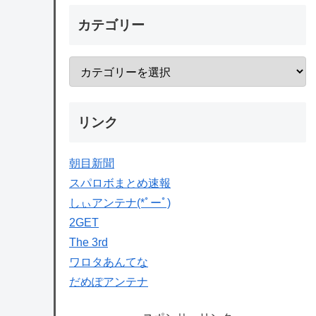
カテゴリー
リンク
朝目新聞
スパロボまとめ速報
しぃアンテナ(*ﾟーﾟ)
2GET
The 3rd
ワロタあんてな
だめぽアンテナ