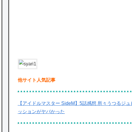
★【ワートリ】基本的に最上さんも迅に後事
P
を託すつもりで黒トリガー化したんじゃねえ
かな。
★【ワートリ】対ボーダーに特化とは言うけ
ど
★【ワートリ】2周目も全員でやる隊と分担
でやる隊はそれぞれどの位いるんだろうか特
別課題消化時は別として
他サイト人気記事
Powered by livedoor 相互RSS
【アイドルマスター SideM】5話感想 所々うつる
ッションがヤバかった