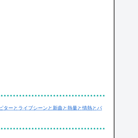
owered by livedoor 相互RSS
ジュピターとライブシーンと新曲と熱量と情熱とパ