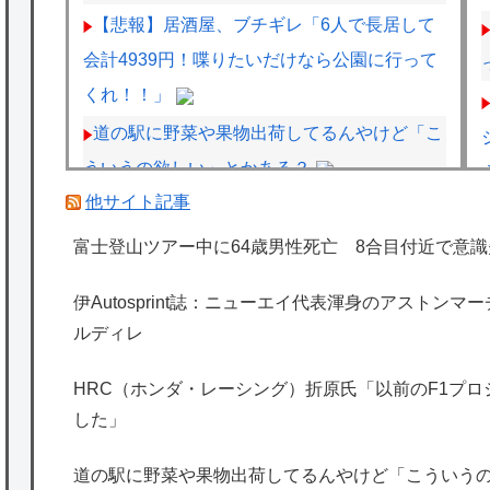
【悲報】居酒屋、ブチギレ「6人で長居して
会計4939円！喋りたいだけなら公園に行って
くれ！！」
道の駅に野菜や果物出荷してるんやけど「こ
ういうの欲しい」とかある？
他サイト記事
車のエアコンは外気取入派？それとも内気循
環派？
富士登山ツアー中に64歳男性死亡 8合目付近で意識
HRC（ホンダ・レーシング）折原氏「以前
伊Autosprint誌：ニューエイ代表渾身のアストン
のF1プロジェクトを経験した専門家を何人か
ルディレ
呼び戻しました」
ペレスとキャデラックF1の契約は2026年の1
HRC（ホンダ・レーシング）折原氏「以前のF1プ
した」
年のみ、2027年に向けてウィリアムズと交渉
開始との情報
道の駅に野菜や果物出荷してるんやけど「こういう