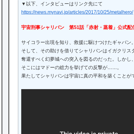
▼以下、インタビューはリンク先にて
https://news.mynavi.jp/articles/2017/10/25/metalhero/
宇宙刑事シャリバン 第51話「赤射・蒸着」公式配
サイコラー出現を知り、救援に駆けつけたギャバン
そして、その助けを借りてシャリバンはイガクリス
奪還すべく幻夢城への突入を図るのだった。しかし
そこにはマドーの総力を挙げての反撃が……。
果たしてシャリバンは宇宙に真の平和を築くことが