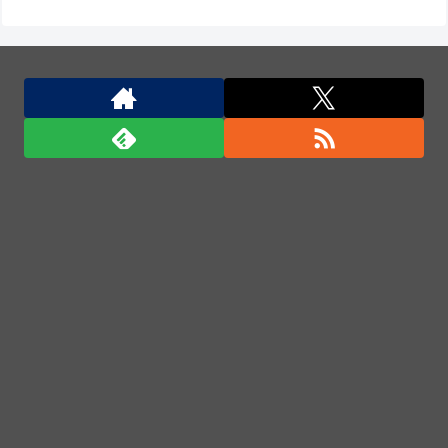
ートか？
飛行開発実験団のF-2戦闘機に大型の謎ミサイル…ス
テルス性と射程1000kmを誇る「最新鋭の空母キラ
ー」か？！
北朝鮮の弾道ミサイル部隊、ロシアのヴォロネジ州に
展開か…北朝鮮は本質的にウクライナと戦争状態に！
北朝鮮の弾道ミサイル部隊、ロシアのヴォロネジ州に
展開か…北朝鮮は本質的にウクライナと戦争状態に！
日米のレアアース脱中国依存、量とコストで行き詰ま
り…台湾メディア！
「君たちはどう生きるか」Blu-ray予約受付開始！ア
フレコ台本や絵コンテ、米津玄師による主題歌「地球