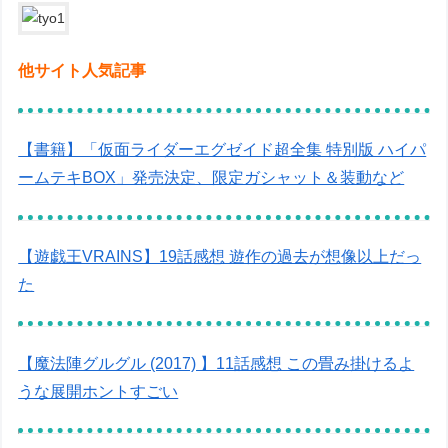
他サイト人気記事
【書籍】「仮面ライダーエグゼイド超全集 特別版 ハイパ
ームテキBOX」発売決定、限定ガシャット＆装動など
【遊戯王VRAINS】19話感想 遊作の過去が想像以上だっ
た
【魔法陣グルグル (2017) 】11話感想 この畳み掛けるよ
うな展開ホントすごい