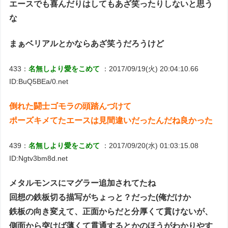
エースでも喜んだりはしてもあざ笑ったりしないと思う
な
まぁベリアルとかならあざ笑うだろうけど
433：
名無しより愛をこめて
：2017/09/19(火) 20:04:10.66
ID:BuQ5BEa/0.net
倒れた闘士ゴモラの頭踏んづけて
ポーズキメてたエースは見間違いだったんだね良かった
439：
名無しより愛をこめて
：2017/09/20(水) 01:03:15.08
ID:Ngtv3bm8d.net
メタルモンスにマグラー追加されてたね
回想の鉄板切る描写がちょっと？だった(俺だけか
鉄板の向き変えて、正面からだと分厚くて貫けないが、
側面から突けば薄くて貫通するとかのほうがわかりやす