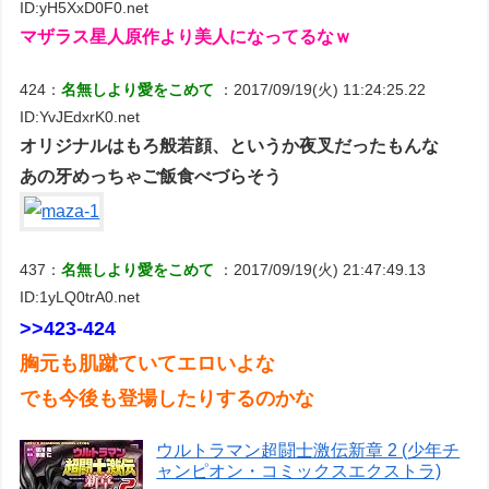
ID:yH5XxD0F0.net
マザラス星人原作より美人になってるなｗ
424：
名無しより愛をこめて
：2017/09/19(火) 11:24:25.22
ID:YvJEdxrK0.net
オリジナルはもろ般若顔、というか夜叉だったもんな
あの牙めっちゃご飯食べづらそう
437：
名無しより愛をこめて
：2017/09/19(火) 21:47:49.13
ID:1yLQ0trA0.net
>>423-424
胸元も肌蹴ていてエロいよな
でも今後も登場したりするのかな
ウルトラマン超闘士激伝新章 2 (少年チ
ャンピオン・コミックスエクストラ)