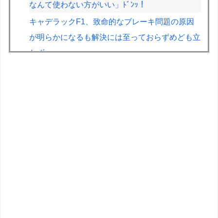
なんて使わない方がいい」ﾄﾞﾝｯ！
キャデラックF1、致命的なブレーキ問題の原因
が明らかになるも解決には至っておらずめども立
たず
フジテレビ「2026 FORMULA1 サマーブレイク
SP」を明日（8月9日）から12日間毎日放送へ
【JT杯】斎藤慎太郎八段が伊藤匠二冠に勝ち、
準決勝進出
【画像】台湾とフランス、地震発生から6時間以
内に設置した「避難所」がこちらｗｗｗｗ
【悲報】人気プロゲーマーと結婚したグラドル、
息子の「自閉スペクトラム症」診断にショックで
泣く
ぴろし社長ブチギレ「ジョジョASBカカロット鬼