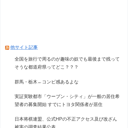
滅ナルティメット作ったのにジャンブ公式にブロ
ックされたんだが⁉」
イオン、ポケモンカードは「小中学生にしか売ら
ない」 転売対策の決断が「素晴らしい」
【画像】オタク「実際にプレイしたらわかるけど
他サイト記事
ライザは友達って感じで性的な目では見れない
全国を旅行で周るのが趣味の奴でも最後まで残って
ｗ」←これ
そうな都道府県ってどこ？？？
Powered by livedoor 相互RSS
群馬・栃木←コンビ感あるよな
実証実験都市「ウーブン・シティ」が一般の居住希
望者の募集開始 すでにトヨタ関係者が居住
日本将棋連盟、公式HPの不正アクセス及び改ざん
被害の調査結果公表