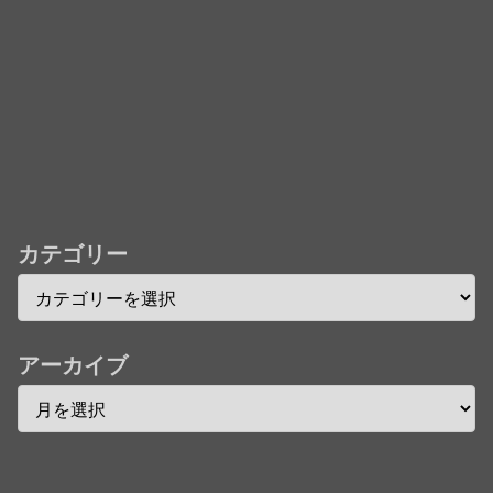
儀」ミュージッククリップ収録。スタジオジブリ作品
で初の「4K UHD」版も発売！！
★【ワートリ】今月新発売!!第27巻まとめ【コメント
欄まとめます】【しばらく固定記事です】
★【ワートリ】今月第241話「遠征選抜試験㊲」第
242話「遠征選抜試験㊳」【コメント欄まとめます】
【しばらく固定記事です】
カテゴリー
★【ワートリ】風間隊3人≒忍田単騎くらいのイメー
ジかな
Powered by livedoor 相互RSS
アーカイブ