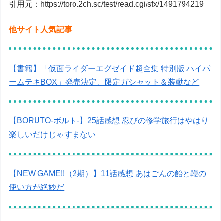
引用元：https://toro.2ch.sc/test/read.cgi/sfx/1491794219
他サイト人気記事
【書籍】「仮面ライダーエグゼイド超全集 特別版 ハイパ
ームテキBOX」発売決定、限定ガシャット＆装動など
【BORUTO-ボルト-】25話感想 忍びの修学旅行はやはり
楽しいだけじゃすまない
【NEW GAME!!（2期）】11話感想 あはごんの飴と鞭の
使い方が絶妙だ