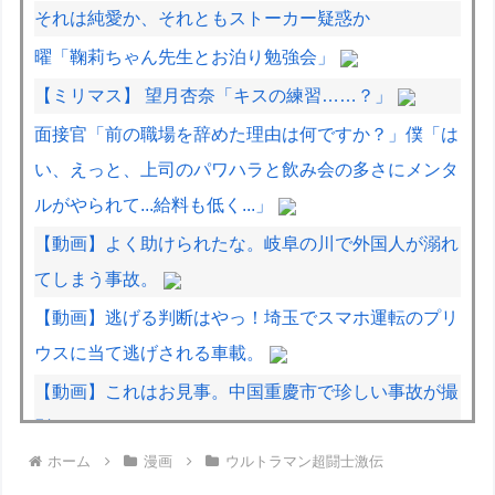
それは純愛か、それともストーカー疑惑か
曜「鞠莉ちゃん先生とお泊り勉強会」
【ミリマス】 望月杏奈「キスの練習……？」
面接官「前の職場を辞めた理由は何ですか？」僕「は
い、えっと、上司のパワハラと飲み会の多さにメンタ
ルがやられて...給料も低く...」
【動画】よく助けられたな。岐阜の川で外国人が溺れ
てしまう事故。
【動画】逃げる判断はやっ！埼玉でスマホ運転のプリ
ウスに当て逃げされる車載。
【動画】これはお見事。中国重慶市で珍しい事故が撮
影される。
ホーム
漫画
ウルトラマン超闘士激伝
【動画】タイのティパンコーン王子が日本人女性とデ