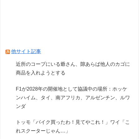
「私は何年も生きていて車関連の事故に遭遇した
事がありません、これが保険に入る必要がない答
えです。任意保険入れ は押し付け」←大炎上で
ボコボコにｗｗｗｗｗｗｗｗｗｗｗ
テスラ、26年中に日本の納車拠点を6割増 販売
他サイト記事
急増による混乱収拾へ
近所のコープにいる爺さん、隙あらば他人のカゴに
商品を入れようとする
Powered by livedoor 相互RSS
F1が2028年の開催地として協議中の場所：ホッケ
ンハイム、タイ、南アフリカ、アルゼンチン、ルワ
ンダ
トッモ「バイク買ったわ！見てやこれ！」ワイ「こ
れスクーターじゃん…」