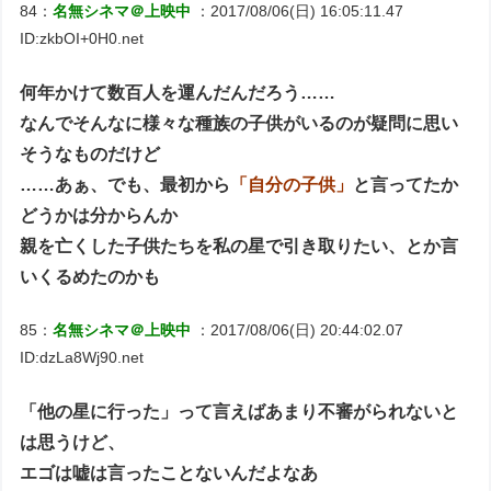
84：
名無シネマ＠上映中
：2017/08/06(日) 16:05:11.47
ID:zkbOI+0H0.net
何年かけて数百人を運んだんだろう……
なんでそんなに様々な種族の子供がいるのが疑問に思い
そうなものだけど
……あぁ、でも、最初から
「自分の子供」
と言ってたか
どうかは分からんか
親を亡くした子供たちを私の星で引き取りたい、とか言
いくるめたのかも
85：
名無シネマ＠上映中
：2017/08/06(日) 20:44:02.07
ID:dzLa8Wj90.net
「他の星に行った」って言えばあまり不審がられないと
は思うけど、
エゴは嘘は言ったことないんだよなあ