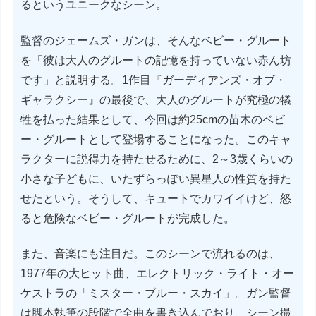
るというユニークなシーン。
監督のジェームズ・ガンは、そんなベビー・グルート
を「彼は大人のグルートの記憶を持っていない赤ん坊
です」と説明する。1作目『ガーディアンズ・オブ・
ギャラクシー』の最後で、大人のグルートが究極の犠
牲を払った結果として、今回は約25cmの苗木のベビ
ー・グルートとして登場することになった。このキャ
ラクターに説得力を持たせるために、2～3歳くらいの
小さな子どもに、いたずらっぽい異星人の性質を持た
せたという。そうして、キュートでカワイイけど、怒
ると危険なベビー・グルートが完成した。
また、音楽にも注目だ。このシーンで流れるのは、
1977年の大ヒット曲、エレクトリック・ライト・オー
ケストラの「ミスター・ブルー・スカイ」。ガン監督
は脚本執筆の段階で全曲を書き込んでおり、シーン撮