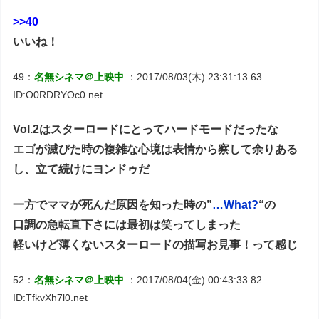
>>40
いいね！
49：
名無シネマ＠上映中
：2017/08/03(木) 23:31:13.63
ID:O0RDRYOc0.net
Vol.2はスターロードにとってハードモードだったな
エゴが滅びた時の複雑な心境は表情から察して余りある
し、立て続けにヨンドゥだ
一方でママが死んだ原因を知った時の”
…What?
“の
口調の急転直下さには最初は笑ってしまった
軽いけど薄くないスターロードの描写お見事！って感じ
52：
名無シネマ＠上映中
：2017/08/04(金) 00:43:33.82
ID:TfkvXh7l0.net