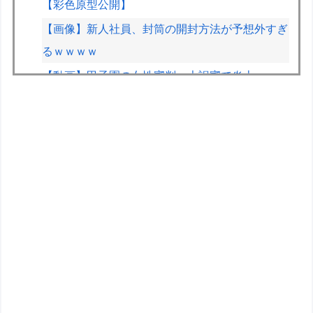
【彩色原型公開】
【画像】新人社員、封筒の開封方法が予想外すぎ
るｗｗｗｗ
【動画】甲子園の女性審判、大誤審で炎上
【画像】女さん、ミニ過ぎる浴衣を着た写真を投
稿して叩かれるｗｗｗｗ
【画像】週刊少年マガジン、限界突破
【画像】オタク「実際にプレイしたらわかるけど
ライザは友達って感じで性的な目では見れない
ｗ」←これ
冨樫義博「ヒソカは最強なんだぁ本気出してない
だけなんだぁ」←こいつのこの情熱なんなの？
【悲報】加藤桃子女流四段、色紙をメルカリで転
売宣言される????