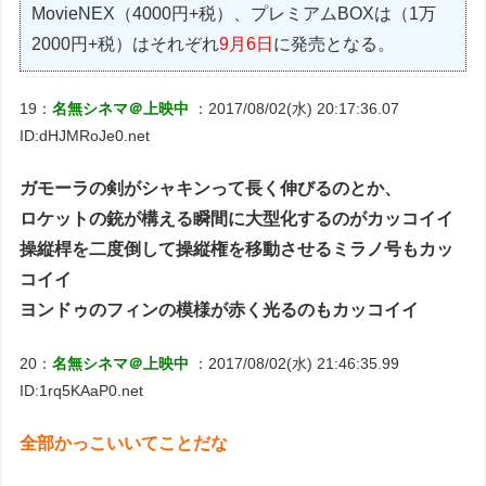
MovieNEX（4000円+税）、プレミアムBOXは（1万
2000円+税）はそれぞれ
9月6日
に発売となる。
19：
名無シネマ＠上映中
：2017/08/02(水) 20:17:36.07
ID:dHJMRoJe0.net
ガモーラの剣がシャキンって長く伸びるのとか、
ロケットの銃が構える瞬間に大型化するのがカッコイイ
操縦桿を二度倒して操縦権を移動させるミラノ号もカッ
コイイ
ヨンドゥのフィンの模様が赤く光るのもカッコイイ
20：
名無シネマ＠上映中
：2017/08/02(水) 21:46:35.99
ID:1rq5KAaP0.net
全部かっこいいてことだな