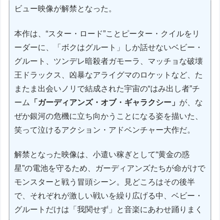
ビュー映像が解禁となった。
本作は、“スター・ロード”ことピーター・クイルをリ
ーダーに、「ボクはグルート」しか話せないベビー・
グルート、ツンデレ暗殺者ガモーラ、マッチョな破壊
王ドラックス、凶暴なアライグマのロケットなど、た
またま出会いノリで結成された宇宙の“はみ出し者”チ
ーム
「ガーディアンズ・オブ・ギャラクシー」
が、な
ぜか銀河の危機に立ち向かうことになる姿を描いた、
笑って泣けるアクション・アドベンチャー大作だ。
解禁となった映像は、小遣い稼ぎとして“黄金の惑
星”の電池を守るため、ガーディアンズたちが命がけで
モンスターと戦う冒頭シーン。見どころはその後半
で、それぞれが激しい戦いを繰り広げる中、ベビー・
グルートだけは「我関せず」と音楽にあわせ踊りまく