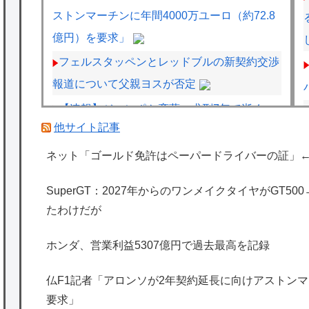
ストンマーチンに年間4000万ユーロ（約72.8
億円）を要求」
フェルスタッペンとレッドブルの新契約交渉
報道について父親ヨスが否定
【速報】ジャンポケ斎藤、求刑7年で逝く。
他サイト記事
実刑確実か
【画像】旅人女子「夜景を撮りたかっただけ
ネット「ゴールド免許はペーパードライバーの証」
なのに、故郷の村が燃やされたみたいになっ
SuperGT：2027年からのワンメイクタイヤがGT5
た」←26万ｲｲﾈｗｗｗｗ
たわけだが
【悲報】「太鼓の達人」で発作を起こしたチ
ーズ牛丼、SNSで晒され嘲笑の的にされるｗ
ホンダ、営業利益5307億円で過去最高を記録
ｗｗｗ
仏F1記者「アロンソが2年契約延長に向けアストンマー
海外「日本は特別！」日本の地震支援を申し
要求」