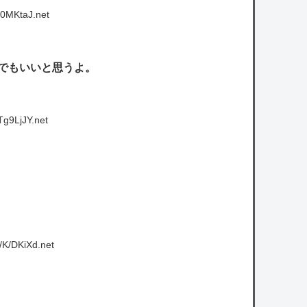
s0MKtaJ.net
でもいいと思うよ。
g9LjJY.net
/K/DKiXd.net