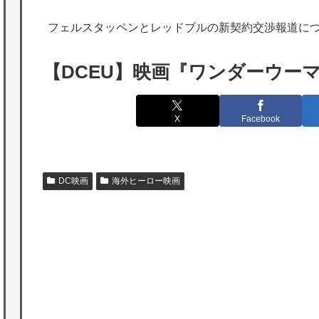
出たあの親日経営者に海外が大騒ぎ
フェルスタッペンとレッドブルの新契約交渉報道に
海外「勘弁して！」米国人が最も恐れる日本
の為替介入再びで海外が大騒ぎ
【DCEU】映画『ワンダーウー
韓国人「実は日本経済を支えて生かしている
のは韓国人である理由がこちら…」→「日本
X
Facebook
も感謝してるらしい…（ﾌﾞﾙﾌﾞﾙ」＝韓国の反
応
海外「日本よ、お前がナンバーワンだ」 熊
DC映画
海外ヒーロー映画
本地震直後の日本の対応のスピードに世界が
衝撃
★【ワートリ】細かい情報まで含めて構成さ
P
れたキャラの掛け合いだからなぁ（約100人）
★【ワートリ】基本的に最上さんも迅に後事