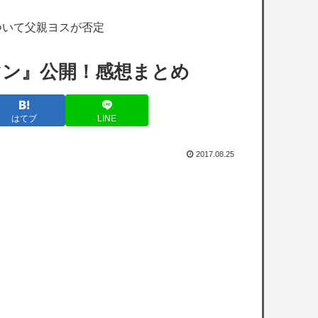
【ホロライブ】泉パッパが水着ミオしゃイラ
ついて父親ヨスが否定
ストあげとる
【艦これ】差し入れゴトさん 他
マン』公開！感想まとめ
【艦これ】今回のかわいい大賞は決まった
はてブ
LINE
【艦これ】ムラクモウサギ 他
カープ新井監督が7回3失点の森翔平に喝「殻
2017.08.25
を破ってほしい」【監督談話】
政府「高市早苗・熊本視察動画にBGMをつ
けたのは国民に分かりやすくするため」
owered by livedoor 相互RSS