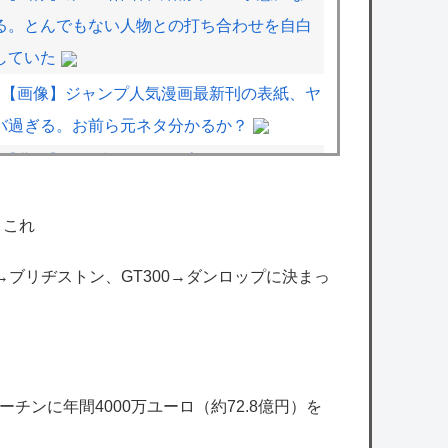
る。とんでもない人物との打ち合わせを自白
していた
【画像】ジャンプ人気漫画最新刊の表紙、ヤ
バ過ぎる。お前ら元ネタ分かるか？
【悲報】週刊少年ジャンプさん、ついに100
万部を割ってしまう･･･
←これ
【悲報】侍ジャパン「監督やって」イチロ
ー・松井秀喜「いやです」侍「しゃーない井
00→ブリヂストン、GT300→ダンロップに決まっ
口でええか…」
原神がブレワイを超えれない理由ってなに？
アヒルの大人気Vチューバーさん、配信の神
チンに年間4000万ユーロ（約72.8億円）を
に愛されてるとしか思えない確率の偏りｗ