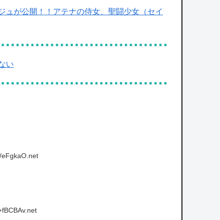
ジュが公開！！アテナの侍女、聖闘少女（セイ
ない
/eFgkaO.net
+fBCBAv.net