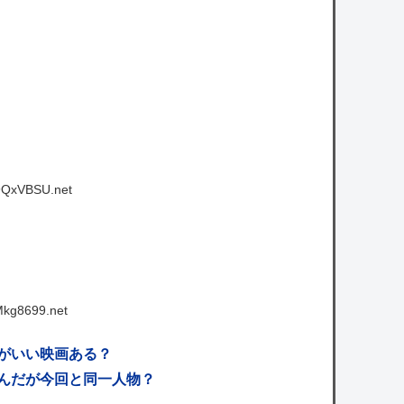
r9QxVBSU.net
Mkg8699.net
がいい映画ある？
んだが今回と同一人物？