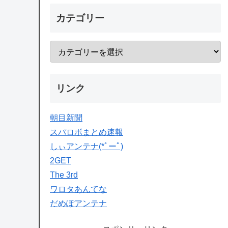
カテゴリー
リンク
朝目新聞
スパロボまとめ速報
しぃアンテナ(*ﾟーﾟ)
2GET
The 3rd
ワロタあんてな
だめぽアンテナ