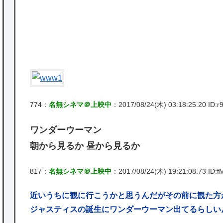
を託すつもりで黒トリガー化したんじゃねえ
かな。
★【ワートリ】対ボーダーに特化とは言うけ
ど
★【ワートリ】2周目も全員でやる隊と分担
でやる隊はそれぞれどの位いるんだろうか特
774：
名無シネマ＠上映中
：2017/08/24(木) 03:18:25.20 ID:
別課題消化時は別として
ワンダーウーマン
Powered by livedoor 相互RSS
朝から見るか 昼から見るか
817：
名無シネマ＠上映中
：2017/08/24(木) 19:21:08.73 ID:f
近いうちに観に行こうかと思うんだがその前に観た方
ジャスティスの誕生にワンダーウーマン出てるらしい