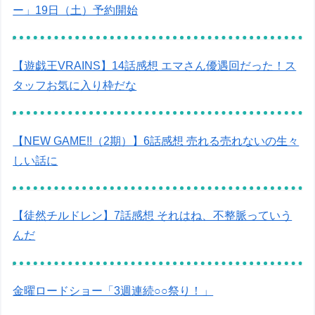
ー」19日（土）予約開始
【遊戯王VRAINS】14話感想 エマさん優遇回だった！ス
タッフお気に入り枠だな
【NEW GAME!!（2期）】6話感想 売れる売れないの生々
しい話に
【徒然チルドレン】7話感想 それはね、不整脈っていう
んだ
金曜ロードショー「3週連続○○祭り！」