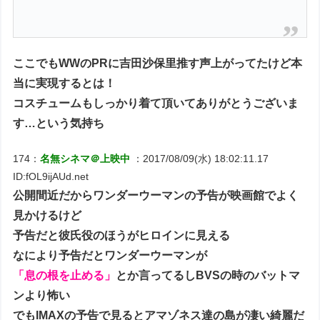
ここでもWWのPRに吉田沙保里推す声上がってたけど本
当に実現するとは！
コスチュームもしっかり着て頂いてありがとうございま
す…という気持ち
174：
名無シネマ＠上映中
：2017/08/09(水) 18:02:11.17
ID:fOL9ijAUd.net
公開間近だからワンダーウーマンの予告が映画館でよく
見かけるけど
予告だと彼氏役のほうがヒロインに見える
なにより予告だとワンダーウーマンが
「息の根を止める」
とか言ってるしBVSの時のバットマ
ンより怖い
でもIMAXの予告で見るとアマゾネス達の島が凄い綺麗だ