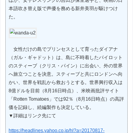
ほか、女子レスリングの吉田沙保里選手と、映画の日
本語吹き替え版で声優を務める新井美羽が駆けつけ
た。
女性だけの島でプリンセスとして育ったダイアナ
（ガル・ギャドット）は、島に不時着したパイロット
のスティーブ（クリス・パイン）に出会い、外の世界
へ旅立つことを決意。スティーブと共にロンドンへ向
かい、世界を戦乱から救おうとする。世界興行収入は
8億ドルを目前（8月16日時点）、米映画批評サイト
「Rotten Tomatoes」では92％（8月16日時点）の高評
価を記録し、続編製作も決定している。
▼詳細はリンク先にて
https://headlines.yahoo.co.jp/hl?a=20170817-