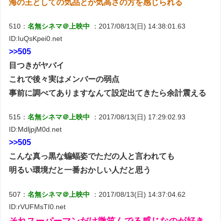
海の王としての気品とか気高さの方を感じられる
510：
名無シネマ＠上映中
：2017/08/13(日) 14:38:01.63
ID:IuQsKpei0.net
>>505
目つきがヤバイ
これで後々実はメンバーの弱点
事前に調べてありますなんて設定出てきたら余計震える
515：
名無シネマ＠上映中
：2017/08/13(日) 17:29:02.93
ID:MdljpjM0d.net
>>505
こんな真っ黒な蝙蝠姿でただの人と言われても
明るい環境だと一番おかしい人だと思う
507：
名無シネマ＠上映中
：2017/08/13(日) 14:37:04.62
ID:rVUFMsTI0.net
それスーパーマンだけ微笑んでる感じなのが好き