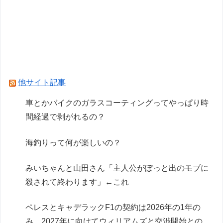
車とかバイクのガラスコーティングってやっぱり
時間経過で剥がれるの？
飼いネコと添い寝するのが理想なんです。 ネコ
が自分から布団にもぐり込んでくる様できません
か？【再】
他サイト記事
Powered by livedoor 相互RSS
車とかバイクのガラスコーティングってやっぱり時
間経過で剥がれるの？
海釣りって何が楽しいの？
みいちゃんと山田さん「主人公がぽっと出のモブに
殺されて終わります」←これ
ペレスとキャデラックF1の契約は2026年の1年の
み、2027年に向けてウィリアムズと交渉開始との