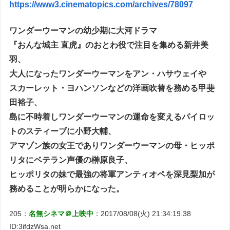
https://www3.cinematopics.com/archives/78097
ワンダーウーマンの幼少期に大河ドラマ
『おんな城主 直虎』のおとわ役で注目を集める新井美
羽、
大人になったワンダーウーマンをアン・ハサウェイや
スカーレット・ヨハンソンなどの洋画吹替を務める甲斐
田裕子、
島に不時着しワンダーウーマンの運命を変えるパイロッ
トのスティーブに小野大輔、
アマゾン族の女王でありワンダーウーマンの母・ヒッポ
リタにベテラン声優の榊原良子、
ヒッポリタの妹で最強の将軍アンティオペを深見梨加が
務めることが明らかになった。
205：
名無シネマ＠上映中
：2017/08/08(火) 21:34:19.38
ID:3ifdzWsa.net