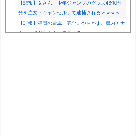
【悲報】女さん、少年ジャンプのグッズ43億円
分を注文・キャンセルして逮捕されるｗｗｗｗ
【悲報】福岡の電車、完全にやらかす。構内アナ
ウンスでド下ネタを連発するｗｗｗｗｗ
【画像】早朝カビキラーばらまきおばさん、結構
ばらまくｗｗｗｗ
尾田栄一郎、新人漫画家に喝「31ページの漫画
を描くのに何をウダウダやってるんですか」
【遊戯王】1億DL記念「福引」の格差ヤバくな
い！？
ヤムチャは繰気弾を強化していくべきだった
伊Autosprint誌：ニューエイ代表渾身のアストン
マーチンAMR26を改善に導いた最大の功労者は
カルディレ