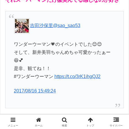
吉田沙保里
@sao_sao53
ワンダーウーマン💗のイベントでした😊😊
そして、新井美羽ちゃんめちゃ可愛かったぁー
😆💕
是非、観てね！！
#ワンダーウーマン
https://t.co/3rK1ihgQJ2
2017/08/16 15:49:24
S.H.フィギュアーツ ワンダーウーマン
(JUSTICE LEAGUE) 約150mm
メニュー
ホーム
検索
トップ
サイドバー
ABS&PVC製 塗装済み可動フィギュア