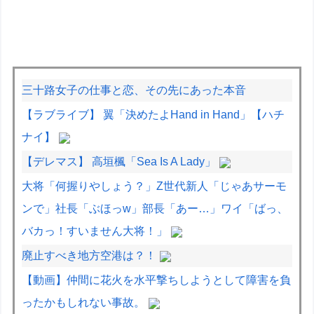
三十路女子の仕事と恋、その先にあった本音
【ラブライブ】 翼「決めたよHand in Hand」【ハチ
ナイ】
【デレマス】 高垣楓「Sea Is A Lady」
大将「何握りやしょう？」Z世代新人「じゃあサーモ
ンで」社長「ぶほっw」部長「あー…」ワイ「ばっ、
バカっ！すいません大将！」
廃止すべき地方空港は？！
【動画】仲間に花火を水平撃ちしようとして障害を負
ったかもしれない事故。