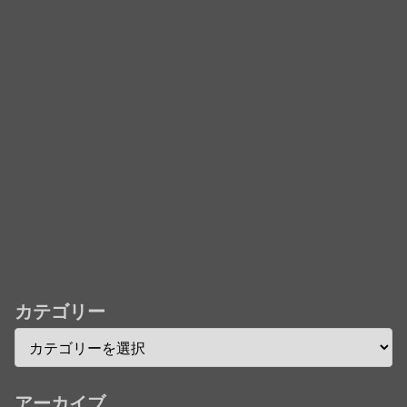
242話「遠征選抜試験㊳」【コメント欄まとめます】
【しばらく固定記事です】
★【ワートリ】風間隊3人≒忍田単騎くらいのイメー
ジかな
Powered by livedoor 相互RSS
カテゴリー
アーカイブ