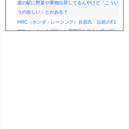
道の駅に野菜や果物出荷してるんやけど「こうい
うの欲しい」とかある？
HRC（ホンダ・レーシング）折原氏「以前のF1
プロジェクトを経験した専門家を何人か呼び戻し
ました」
「クマが悪者扱いされているのが悲しい」『北の
国から』倉本聰が語った現代社会への違和感
「バブル期以降、ドラマはつまらなくなった」
【画像】JKの間で流行ってるこのゲームの正式
名称、誰も知らないｗｗｗｗ
【画像】旅人女子「夜景を撮りたかっただけなの
に、故郷の村が燃やされたみたいになった」
←26万ｲｲﾈｗｗｗｗ
【悲報】教室、ヤンキーがブチ切れでとんでもな