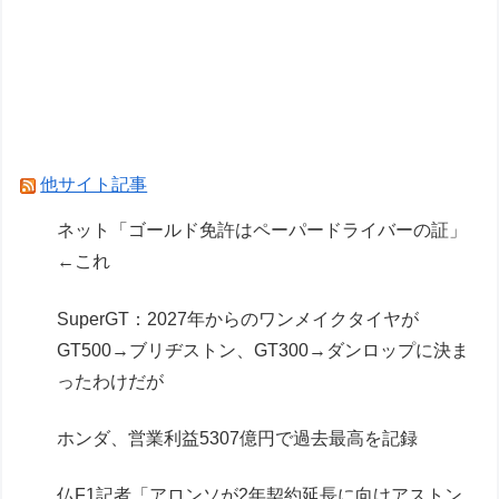
い空気になるｗｗｗｗ
【世も末】セクシー女優「熊本に300万円寄付」
→ (ヽ´ん`)「汚い金でもありがとう」
【学マス】初星学園のお色気担当
【画像】露悪アニメ化ブーム、はじまるｗｗｗｗ
他サイト記事
ｗｗｗ
ネット「ゴールド免許はペーパードライバーの証」
←これ
Powered by livedoor 相互RSS
SuperGT：2027年からのワンメイクタイヤが
GT500→ブリヂストン、GT300→ダンロップに決ま
ったわけだが
ホンダ、営業利益5307億円で過去最高を記録
仏F1記者「アロンソが2年契約延長に向けアストン