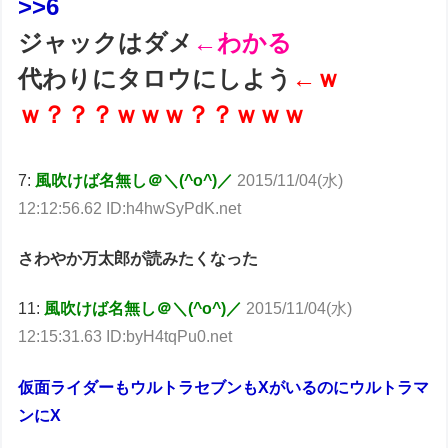
>>6
ジャックはダメ
←わかる
代わりにタロウにしよう
←ｗ
ｗ？？？ｗｗｗ？？ｗｗｗ
7:
風吹けば名無し＠＼(^o^)／
2015/11/04(水)
12:12:56.62 ID:h4hwSyPdK.net
さわやか万太郎が読みたくなった
11:
風吹けば名無し＠＼(^o^)／
2015/11/04(水)
12:15:31.63 ID:byH4tqPu0.net
仮面ライダーもウルトラセブンもXがいるのにウルトラマ
ンにX