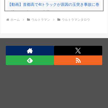
【動画】首都高で4tトラックが原因の玉突き事故に巻
き込まれた軽バンの車載。
ホーム
ウルトラマン
ウルトラマンタロウ
なぜこんなに多くの物が中国製なのか？…米メディ
ア！
なぜこんなに多くの物が中国製なのか？…米メディ
ア！
「君たちはどう生きるか」Blu-ray予約受付開始！ア
フレコ台本や絵コンテ、米津玄師による主題歌「地球
儀」ミュージッククリップ収録。スタジオジブリ作品
で初の「4K UHD」版も発売！！
★【ワートリ】今月新発売!!第27巻まとめ【コメント
欄まとめます】【しばらく固定記事です】
★【ワートリ】今月第241話「遠征選抜試験㊲」第