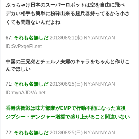
ぶっちゃけ日本のスーパーロボットは空を自由に飛べ
デカい相手も簡単に粉砕出来る超兵器持ってるから小さ
くても問題ないんだよね
67:
それも名無しだ
2013/08/21(水) NY:AN:NY.AN
ID:SvPxqeFi.net
中国の三兄弟とチェルノ夫婦のキャラをちゃんと作りこ
んでほしい
71:
それも名無しだ
2013/08/25(日) NY:AN:NY.AN
ID:mynAJDVA.net
香港防衛戦は味方部隊がEMPで行動不能になった直後
ジプシー・デンジャー増援で盛り上がること間違いない
72:
それも名無しだ
2013/08/25(日) NY:AN:NY.AN