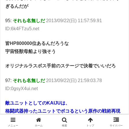
ぎるんだが
95:
それも名無しだ
2013/09/22(日) 11:57:59.91
ID:6k4FTzu5.net
皆HP800000位あるんだろうな
宇宙怪獣母船より強そう
オリジナルラスボス手前のステージで決着でいいだろ
97:
それも名無しだ
2013/09/22(日) 21:59:03.78
ID:0gsyX4ui.net
敵ユニットとしてのKAIJUは、
格闘武器持ったユニットでボコるという原作の戦術再現
の為
メニュー
ホーム
検索
トップ
サイドバー
射撃武器で攻撃してしまった場合、即ゲームオーバー扱