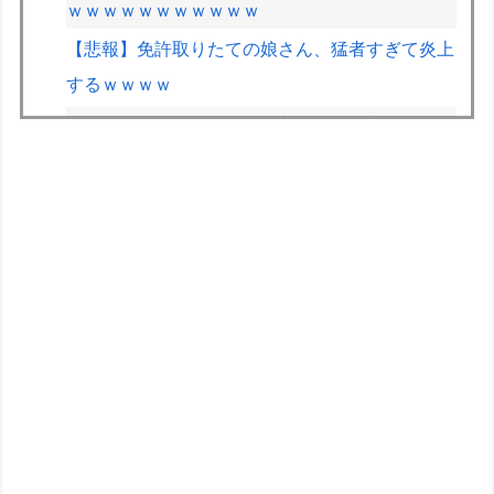
ｗｗｗｗｗｗｗｗｗｗｗ
【悲報】免許取りたての娘さん、猛者すぎて炎上
するｗｗｗｗ
VCARBリザーブでSF参戦中の岩佐歩夢「目の前
にある大きな目標はやはりF1のレギュラーシー
ト獲得」
【悲報】日本人、相変わらず軽自動車に軽油を入
れる…
【悲報】英メディアのF1記者たちの多くが2026
前半戦を終えて鈴鹿とスパをワーストレースに挙
げてしまう
ドラクエ9リメイク←これドラクエ12発売前後に
出ると思う？
【トミカ ジョブレイバー】「ライジングポリス