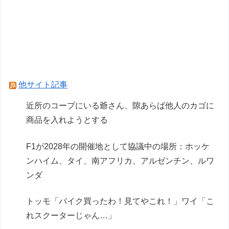
ブレイバー デカライドアーマー白バイ DXセッ
ト」【ジョーシン＆エディオン限定カスタマイズ
キャンペーン開催】
【画像】AI「写真の背景削除？ガンプラの箱追加
しといてあげよ
他サイト記事
「メガミデバイス 皇巫（オウブ） ツクヨミ レガ
近所のコープにいる爺さん、隙あらば他人のカゴに
リア」コトブキヤデビュー…
商品を入れようとする
Powered by livedoor 相互RSS
F1が2028年の開催地として協議中の場所：ホッケ
ンハイム、タイ、南アフリカ、アルゼンチン、ルワ
ンダ
トッモ「バイク買ったわ！見てやこれ！」ワイ「こ
れスクーターじゃん…」