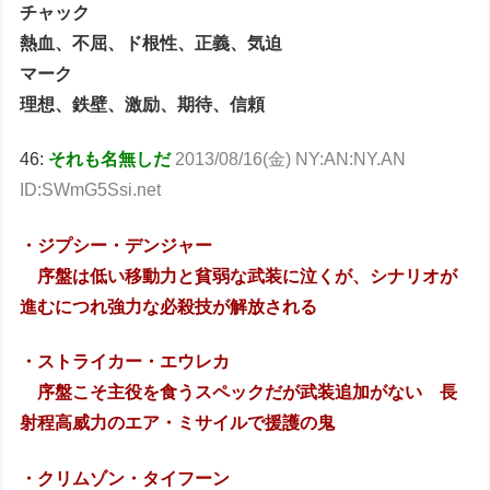
チャック
熱血、不屈、ド根性、正義、気迫
マーク
理想、鉄壁、激励、期待、信頼
46:
それも名無しだ
2013/08/16(金) NY:AN:NY.AN
ID:SWmG5Ssi.net
・ジプシー・デンジャー
序盤は低い移動力と貧弱な武装に泣くが、シナリオが
進むにつれ強力な必殺技が解放される
・ストライカー・エウレカ
序盤こそ主役を食うスペックだが武装追加がない 長
射程高威力のエア・ミサイルで援護の鬼
・クリムゾン・タイフーン