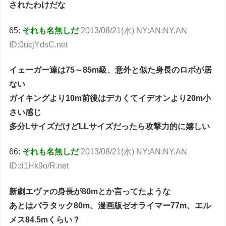
されたわけだな
65:
それも名無しだ
2013/08/21(水) NY:AN:NY.AN
ID:0ucjYdsC.net
イェーガー達は75～85m級、意外と似た身長のロボが居
ない
ガイキングより10m前後はデカくてイデオンより20m小
さい感じ
多分LサイズだけどLLサイズだったら攻撃力的に嬉しい
66:
それも名無しだ
2013/08/21(水) NY:AN:NY.AN
ID:d1Hk9o/R.net
新劇エヴァの身長が80mとか言ってたような
あとはバラタック80m、漫画版ゼオライマー77m、エル
メス84.5mくらい？