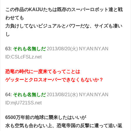
この作品のKAIJUたちは既存のスーパーロボット達と戦
わせても
力負けしてないビジュアルとパワーだな、サイズも凄い
し
63:
それも名無しだ
2013/08/20(火) NY:AN:NY.AN
ID:CSLcFSLz.net
恐竜の時代に一度来てるってことは
ゲッターとクロスオーバーできなくもないか？
64:
それも名無しだ
2013/08/21(水) NY:AN:NY.AN
ID:mjU721SS.net
6500万年前の地球に襲来したはいいが
水も空気も合わない上、恐竜帝国の反撃に遭って追い返