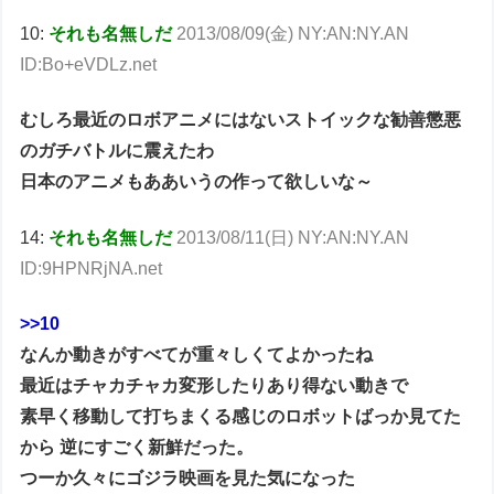
10:
それも名無しだ
2013/08/09(金) NY:AN:NY.AN
ID:Bo+eVDLz.net
むしろ最近のロボアニメにはないストイックな勧善懲悪
のガチバトルに震えたわ
日本のアニメもああいうの作って欲しいな～
14:
それも名無しだ
2013/08/11(日) NY:AN:NY.AN
ID:9HPNRjNA.net
>>10
なんか動きがすべてが重々しくてよかったね
最近はチャカチャカ変形したりあり得ない動きで
素早く移動して打ちまくる感じのロボットばっか見てた
から 逆にすごく新鮮だった。
つーか久々にゴジラ映画を見た気になった