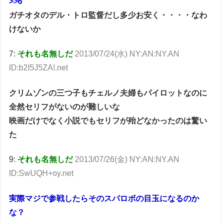
>>6
ガチオタのデル・トロ監督だし多少お安く・・・・なわ
けないか
7:
それも名無しだ
2013/07/24(水) NY:AN:NY.AN
ID:b2I5J5ZA!.net
クリムゾンの三つ子もチェルノ夫婦もパイロットなのに
全然セリフがないのが難しいな
映画だけでなく小説でもセリフが殆どなかったのは驚い
た
9:
それも名無しだ
2013/07/26(金) NY:AN:NY.AN
ID:SwUQH+oy.net
実際マジで参戦したらそのスパロボの目玉になるのか
な？