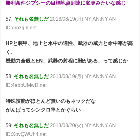
勝利条件ジプシーの目標地点到達に変更みたいな感じ
57:
それも名無しだ
2013/08/19(月) NY:AN:NY.AN
ID:grozrji6.net
HPと装甲、地上と水中の適性、武器の威力と命中率が高
く、
機動力全般とEN、武器の射程に難がある、って感じか
58:
それも名無しだ
2013/08/19(月) NY:AN:NY.AN
ID:4abbUMwD.net
特殊技能がほとんど無いのもネックだな
がんばってシンクロ率とかぐらい
59:
それも名無しだ
2013/08/20(火) NY:AN:NY.AN
ID:XovQWUh4.net