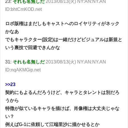
23:
それも名無しだ
2013/08/13(火) NY:AN:NY.AN
ID:bhtCmKOD.net
ロボ版権はまだしもキャストへのロイヤリティがネック
かなあ
でもキャラクター(設定)は一緒だけどビジュアルは新規と
いう裏技で回避できんかな
31:
それも名無しだ
2013/08/13(火) NY:AN:NY.AN
ID:nqAKMGip.net
>>23
契約にもよるんだろうけど、キャラとタレントは別だろ
うから
特徴が似ているキャラを描けば、肖像権は大丈夫じゃな
い？
例えばG-1に依頼して江端里沙に描かせるとか