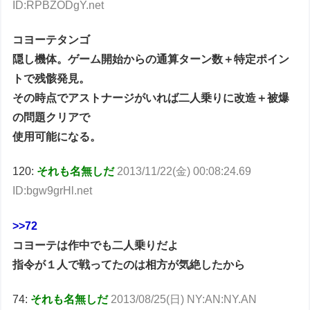
ID:RPBZODgY.net
コヨーテタンゴ
隠し機体。ゲーム開始からの通算ターン数＋特定ポイン
トで残骸発見。
その時点でアストナージがいれば二人乗りに改造＋被爆
の問題クリアで
使用可能になる。
120:
それも名無しだ
2013/11/22(金) 00:08:24.69
ID:bgw9grHl.net
>>72
コヨーテは作中でも二人乗りだよ
指令が１人で戦ってたのは相方が気絶したから
74:
それも名無しだ
2013/08/25(日) NY:AN:NY.AN