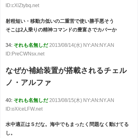
ID:cXlZtybq.net
射程短い・移動力低いの二重苦で使い勝手悪そう
そこは2人乗りの精神コマンドの豊富さでカバーか
34:
それも名無しだ
2013/08/14(水) NY:AN:NY.AN
ID:PreCWNsx.net
なぜか補給装置が搭載されるチェル
ノ・アルファ
40:
それも名無しだ
2013/08/15(木) NY:AN:NY.AN
ID:oX/ceLFW.net
水中適正はＳだな。海中でもまったく問題なく動けてる
し。