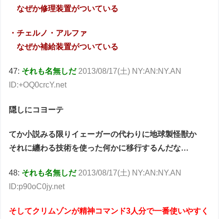
なぜか修理装置がついている
・チェルノ・アルファ
なぜか補給装置がついている
47:
それも名無しだ
2013/08/17(土) NY:AN:NY.AN
ID:+OQ0crcY.net
隠しにコヨーテ
てか小説みる限りイェーガーの代わりに地球製怪獣か
それに纏わる技術を使った何かに移行するんだな…
48:
それも名無しだ
2013/08/17(土) NY:AN:NY.AN
ID:p90oC0jy.net
そしてクリムゾンが精神コマンド3人分で一番使いやすく