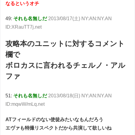
なるというオチ
49:
それも名無しだ
2013/08/17(土) NY:AN:NY.AN
ID:XRauTT7j.net
攻略本のユニットに対するコメント
欄で
ボロカスに言われるチェルノ・アル
ファ
51:
それも名無しだ
2013/08/18(日) NY:AN:NY.AN
ID:mqwW/mLq.net
ATフィールドのない使徒みたいなもんだろう
エヴァも特撮リスペクトだから共演して欲しいね