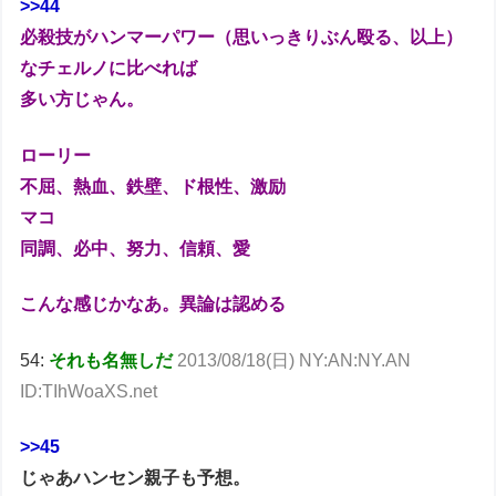
>>44
必殺技がハンマーパワー（思いっきりぶん殴る、以上）
なチェルノに比べれば
多い方じゃん。
ローリー
不屈、熱血、鉄壁、ド根性、激励
マコ
同調、必中、努力、信頼、愛
こんな感じかなあ。異論は認める
54:
それも名無しだ
2013/08/18(日) NY:AN:NY.AN
ID:TIhWoaXS.net
>>45
じゃあハンセン親子も予想。