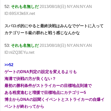
52:
それも名無しだ
2013/08/18(日) NY:AN:NY.AN
ID:69SX3k6X.net
スパロボ的にやると最終決戦はみんなでゲートに入って
カテゴリー５級の群れと戦う感じなんかな
53:
それも名無しだ
2013/08/18(日) NY:AN:NY.AN
ID:nlZQ3EYu.net
>>52
ゲートのDNA判定の設定を変えるよりも
海溝で決戦の方が良くない？
最初の勝利条件がストライカーの目標地点到達で
ある程度進むと増援で目標地点にカテゴリー5
博士からDNAの話聞くイベントとストライカーの自爆イ
ベントが終わってから