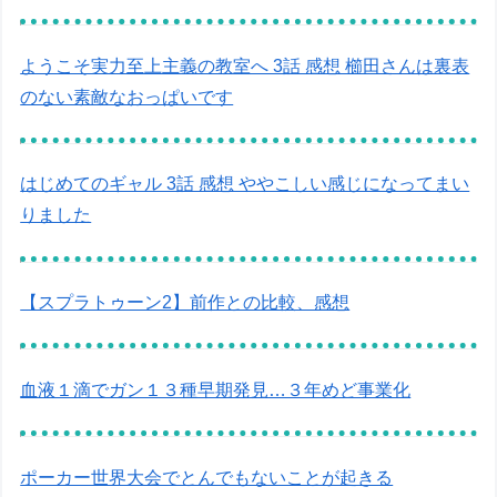
ようこそ実力至上主義の教室へ 3話 感想 櫛田さんは裏表
のない素敵なおっぱいです
はじめてのギャル 3話 感想 ややこしい感じになってまい
りました
【スプラトゥーン2】前作との比較、感想
血液１滴でガン１３種早期発見…３年めど事業化
ポーカー世界大会でとんでもないことが起きる