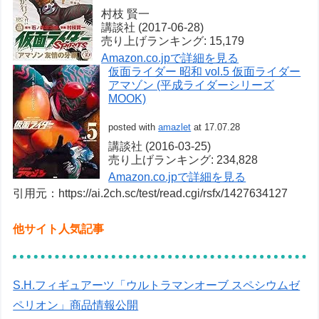
村枝 賢一
講談社 (2017-06-28)
売り上げランキング: 15,179
Amazon.co.jpで詳細を見る
仮面ライダー 昭和 vol.5 仮面ライダー
アマゾン (平成ライダーシリーズ
MOOK)
posted with
amazlet
at 17.07.28
講談社 (2016-03-25)
売り上げランキング: 234,828
Amazon.co.jpで詳細を見る
引用元：https://ai.2ch.sc/test/read.cgi/rsfx/1427634127
他サイト人気記事
S.H.フィギュアーツ「ウルトラマンオーブ スペシウムゼ
ペリオン」商品情報公開