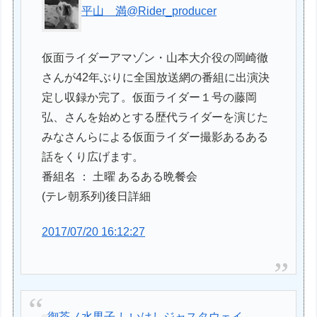
平山 満
@Rider_producer
仮面ライダーアマゾン・山本大介役の岡崎徹
さんが42年ぶりに全国放送網の番組に出演決
定し収録か完了。仮面ライダー１号の藤岡
弘、さんを始めとする歴代ライダーを演じた
みなさんらによる仮面ライダー撮影あるある
話をくり広げます。
番組名 ： 土曜 あるある晩餐会
(テレ朝系列)後日詳細
2017/07/20 16:12:27
御茶ノ水男子 しいはしジャスタウェイ