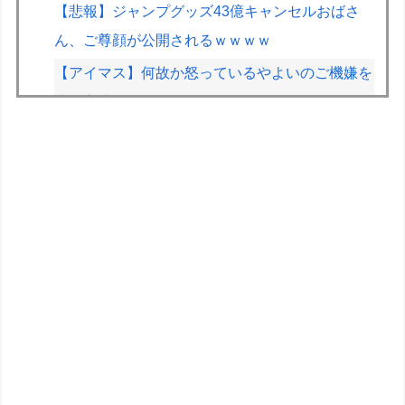
【悲報】ジャンプグッズ43億キャンセルおばさ
ん、ご尊顔が公開されるｗｗｗｗ
【アイマス】何故か怒っているやよいのご機嫌を
直す方法
ウィリアムズのサインツ、将来について決断でき
ず「分からない」「いつまでに決めるのかも言え
ない」
【悲報】元TOKIO長瀬智也さん、バイク写真を投
稿するも女子から「見た目が汚らしい」と叩かれ
謝罪
トッモ「バイク買ったわ！見てやこれ！」ワイ
「これスクーターじゃん…」
【ガンプラ】今日発売のレオパルド、股関節が平
成の作りすぎる…