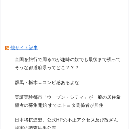
「ARX-8 レーバテイン＆XL-3 緊急展開ブースタ
ー 最終決戦仕様」アルお前カッコいいな
【ガンプラ再販】「ガンダムビルドファイターズ
選抜選挙」【本日投票開始】
他サイト記事
Powered by livedoor 相互RSS
全国を旅行で周るのが趣味の奴でも最後まで残って
そうな都道府県ってどこ？？？
群馬・栃木←コンビ感あるよな
実証実験都市「ウーブン・シティ」が一般の居住希
望者の募集開始 すでにトヨタ関係者が居住
日本将棋連盟、公式HPの不正アクセス及び改ざん
被害の調査結果公表