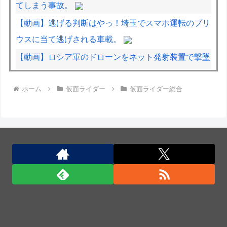
てしまう事故。
【動画】逃げる判断はやっ！埼玉でスマホ運転のプリ
ウスに当て逃げされる車載。
【動画】ロシア軍のドローンをネット発射装置で撃墜
するウクライナ。
ホーム
仮面ライダー
仮面ライダー総合
【日本横断】大型の台風15号(チャンホン)…お盆休み
の天気に影響するおそれ
サウジ・パキスタン・トルコ3カ国が共同防衛協定締
結…「イスラム版NATO」指摘も！
1944年7月、グアム島に上陸作戦を展開する米海兵隊
を空撮！
1944年7月、グアム島に上陸作戦を展開する米海兵隊
を空撮！
1944年7月、グアム島に上陸作戦を展開する米海兵隊