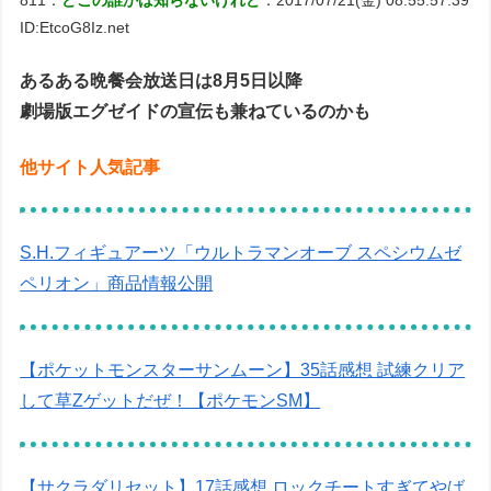
ID:EtcoG8Iz.net
あるある晩餐会放送日は8月5日以降
劇場版エグゼイドの宣伝も兼ねているのかも
他サイト人気記事
S.H.フィギュアーツ「ウルトラマンオーブ スペシウムゼ
ペリオン」商品情報公開
【ポケットモンスターサンムーン】35話感想 試練クリア
して草Zゲットだぜ！【ポケモンSM】
【サクラダリセット】17話感想 ロックチートすぎてやば