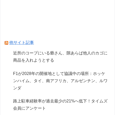
【創彩少女庭園】「サイドテールちゃん」君アイ
ドルやってたりしない？
【画像】ガンプラ再販の列を無視して開店ダッシ
ュした客の末路…
他サイト記事
Powered by livedoor 相互RSS
近所のコープにいる爺さん、隙あらば他人のカゴに
商品を入れようとする
F1が2028年の開催地として協議中の場所：ホッケ
ンハイム、タイ、南アフリカ、アルゼンチン、ルワ
ンダ
路上駐車経験率が過去最少の21%へ低下！タイムズ
会員にアンケート