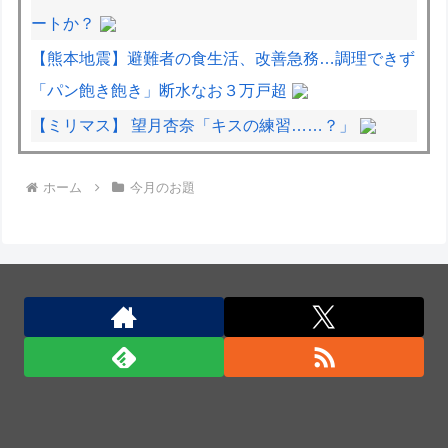
ートか？
【熊本地震】避難者の食生活、改善急務…調理できず
「パン飽き飽き」断水なお３万戸超
【ミリマス】 望月杏奈「キスの練習……？」
面接官「前の職場を辞めた理由は何ですか？」僕「は
ホーム
今月のお題
い、えっと、上司のパワハラと飲み会の多さにメンタ
ルがやられて...給料も低く...」
中国国防省、海自イージス艦のトマホーク実射試験を
批判「国際社会は新型軍国主義を団結して阻止を」！
日本人はBYDの軽EV「ラッコ」をどう見ているの
か？…中国メディア！
中国国防省、海自イージス艦のトマホーク実射試験を