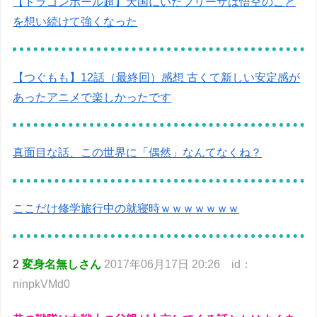
【ドラゴンボール超】天国にいたフリーザは悟空のこと
を想い続けて強くなった
【つぐもも】12話（最終回）感想 古くて新しい安定感が
あったアニメで楽しかったです
真面目な話、この世界に「偶然」なんてなくね？
ここだけ修学旅行中の就寝時ｗｗｗｗｗｗｗ
2
変身名無しさん
2017年06月17日 20:26 id：
ninpkVMd0