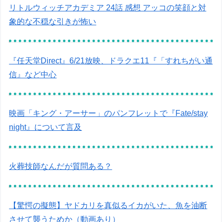
リトルウィッチアカデミア 24話 感想 アッコの笑顔と対
象的な不穏な引きが怖い
『任天堂Direct』6/21放映、ドラクエ11『「すれちがい通
信』など中心
映画「キング・アーサー」のパンフレットで『Fate/stay
night』について言及
火葬技師なんだが質問ある？
【驚愕の擬態】ヤドカリを真似るイカがいた、魚を油断
させて襲うためか（動画あり）