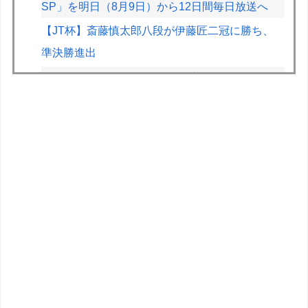
SP」を明日（8月9日）から12日間毎日放送へ
【JT杯】斎藤慎太郎八段が伊藤匠二冠に勝ち、
準決勝進出
F1が2028年の開催地として協議中の場所：ホッ
ケンハイム、タイ、南アフリカ、アルゼンチン、
ルワンダ
【動画】ガチ勢同士のボンバーマン、凄いｗｗｗ
ｗｗｗｗｗｗｗｗｗ
『スーパーマリオサンシャイン』とかいう神ゲー
【悲報画像】よゐこの二人、新しいゲームチャン
ネルを立ち上げるwwww
【重音テト】コナミデフォルメフィギュア「重音
テト 通常衣装Ver.」「重音テト SV衣装Ver.」
【彩色原型公開】