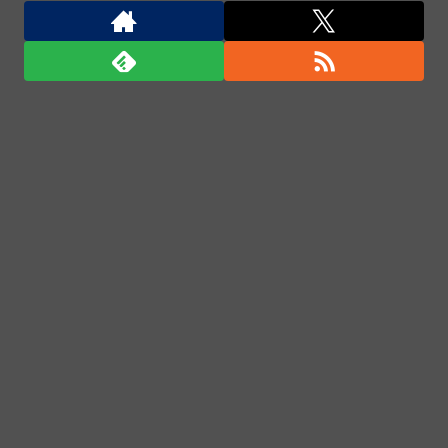
部隊90人派遣開始…さらに80発見通し！
ついに国産ヒューマノイド登場、人手不足深刻化の医
療・製造現場などでの活用想定！
ついに国産ヒューマノイド登場、人手不足深刻化の医
療・製造現場などでの活用想定！
「君たちはどう生きるか」Blu-ray予約受付開始！ア
フレコ台本や絵コンテ、米津玄師による主題歌「地球
儀」ミュージッククリップ収録。スタジオジブリ作品
で初の「4K UHD」版も発売！！
★【ワートリ】今月新発売!!第27巻まとめ【コメント
欄まとめます】【しばらく固定記事です】
★【ワートリ】今月第241話「遠征選抜試験㊲」第
242話「遠征選抜試験㊳」【コメント欄まとめます】