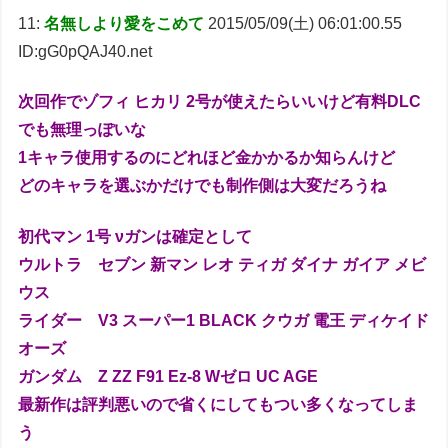
11:
名無しより愛をこめて
2015/05/09(土) 06:01:00.55
ID:gG0pQAJ40.net
次回作でゾフィ ヒカリ 2号が使えたらいいけど有料DLC
でも無理っぽいな
1キャラ使用するのにどれほど金かかるか知らんけど
どのキャラを選ぶかだけでも制作側は大変だろうね
初代マン 1号 νガンは確定として
ウルトラ セブン 新マン レオ ティガ ダイナ ガイア メビ
ウス
ライダー V3 スーパー1 BLACK クウガ 電王 ディケイド
オーズ
ガンダム Z ZZ F91 Ez-8 Wゼロ UC AGE
最新作は評判悪いので省くにしてもつい多くなってしま
う