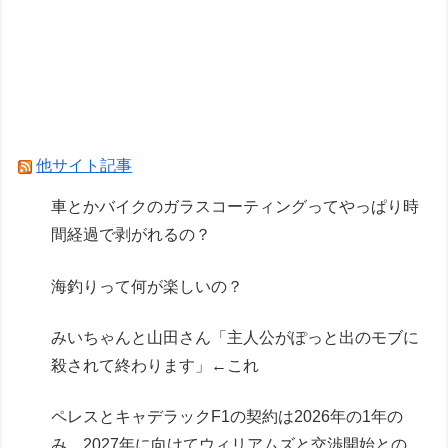
【バニースーツ プランニング】MAGI ARTS「ソ
フィア・F・シャーリング シスターVer. ブライト
エディション」フィギュア【彩色原型公開】
【ガンプラ】名作キットスレ、逆シャアだとリガ
ズィとヤクトドーガがすこぶる良い
他サイト記事
Powered by livedoor 相互RSS
車とかバイクのガラスコーティングってやっぱり時
間経過で剥がれるの？
海釣りって何が楽しいの？
みいちゃんと山田さん「主人公がぽっと出のモブに
殺されて終わります」←これ
ペレスとキャデラックF1の契約は2026年の1年の
み、2027年に向けてウィリアムズと交渉開始との