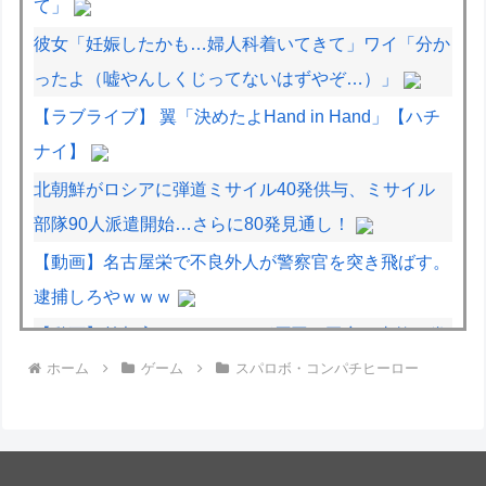
て」
彼女「妊娠したかも…婦人科着いてきて」ワイ「分か
ったよ（嘘やんしくじってないはずやぞ…）」
【ラブライブ】 翼「決めたよHand in Hand」【ハチ
ナイ】
北朝鮮がロシアに弾道ミサイル40発供与、ミサイル
部隊90人派遣開始…さらに80発見通し！
【動画】名古屋栄で不良外人が警察官を突き飛ばす。
逮捕しろやｗｗｗ
【動画】首都高で4tトラックが原因の玉突き事故に巻
ホーム
ゲーム
スパロボ・コンパチヒーロー
き込まれた軽バンの車載。
【動画】地震発生時の熊本総合病院の手術室の様子が
(((ﾟДﾟ)))
北朝鮮がロシアに弾道ミサイル40発供与、ミサイル