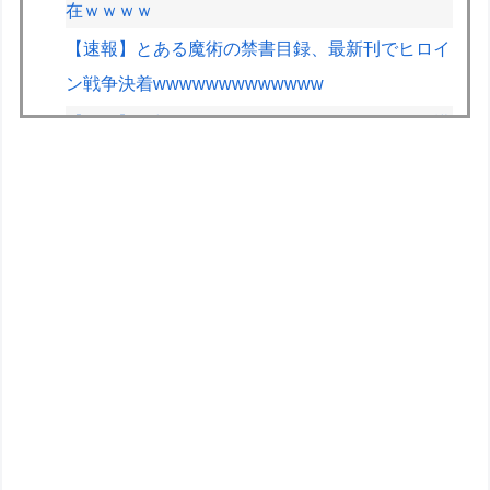
在ｗｗｗｗ
【速報】とある魔術の禁書目録、最新刊でヒロイ
ン戦争決着wwwwwwwwwwwww
【画像】早朝カビキラーばらまきおばさん、結構
ばらまくｗｗｗｗ
道の駅に野菜や果物出荷してるんやけど「こうい
うの欲しい」とかある？
車のエアコンは外気取入派？それとも内気循環
派？
車とかバイクのガラスコーティングってやっぱり
時間経過で剥がれるの？
【ラブライブ！虹ヶ咲学園スクールアイドル同好
会】フリュー「上原歩夢」プライズフィギュア化
決定