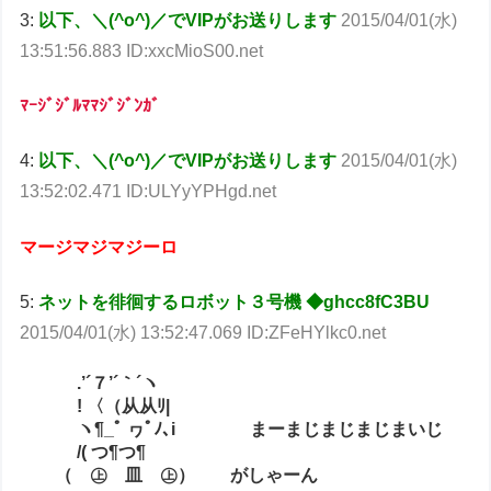
3:
以下、＼(^o^)／でVIPがお送りします
2015/04/01(水)
13:51:56.883 ID:xxcMioS00.net
ﾏｰｼﾞｼﾞﾙﾏﾏｼﾞｼﾞﾝｶﾞ
4:
以下、＼(^o^)／でVIPがお送りします
2015/04/01(水)
13:52:02.471 ID:ULYyYPHgd.net
マージマジマジーロ
5:
ネットを徘徊するロボット３号機 ◆ghcc8fC3BU
2015/04/01(水) 13:52:47.069 ID:ZFeHYlkc0.net
.’´７’´｀´ヽ
! 〈（从从ﾘ|
ヽ¶_ﾟ ヮﾟﾉ､i まーまじまじまじまいじ
/( つ¶つ¶
（ ㊤ 皿 ㊤） がしゃーん