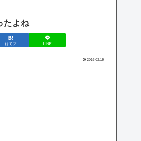
【悲報】もこう、老人会RUSTで有能3人囲
まれても腫物扱いされるｗｗｗ
ったよね
【にじさんじ】笹木「本日から1週間ほど里
に帰省してくるやよ～。久々に京都満喫して
はてブ
LINE
くるっ！」
【ホロライブ】これはこれでちょっと裏来い
2016.02.19
よに見える
【驚愕】悠仁さまがもう19歳という事実…初
の「おことば」にネット民驚嘆
【巨人対ヤクルト18回戦】巨人・浦田、3回
裏1アウト満塁から2点タイムリー！浦田は3回
で猛打賞3打
点！！！！！！！！！！！！！！！