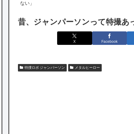
ない」
韓国人「実は日本経済を支えて生かしている
のは韓国人である理由がこちら…」→「日本
昔、ジャンパーソンって特撮あ
も感謝してるらしい…（ﾌﾞﾙﾌﾞﾙ」＝韓国の反
応
X
Facebook
海外「日本よ、お前がナンバーワンだ」 熊
本地震直後の日本の対応のスピードに世界が
衝撃
特捜ロボ ジャンパーソン
メタルヒーロー
★【ワートリ】細かい情報まで含めて構成さ
れたキャラの掛け合いだからなぁ（約100人）
★【ワートリ】基本的に最上さんも迅に後事
を託すつもりで黒トリガー化したんじゃねえ
かな。
★【ワートリ】対ボーダーに特化とは言うけ