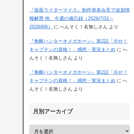
『仮面ライダーマイス』制作発表会見で追加情
報解禁 他、今週の備忘録（2026/7/31～
2026/8/6）
に
へんそく！名無しさん
より
『角醒ハンターオメガホーン』第2話「示せ！
キャプテンの資格！」感想・実況まとめ
に
へ
んそく！名無しさん
より
『角醒ハンターオメガホーン』第2話「示せ！
キャプテンの資格！」感想・実況まとめ
に
へ
んそく！名無しさん
より
月別アーカイブ