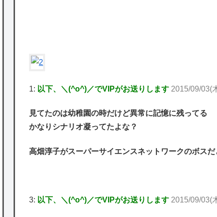
P
ど
★【ワートリ】2周目も全員でやる隊と分担
でやる隊はそれぞれどの位いるんだろうか特
別課題消化時は別として
Powered by livedoor 相互RSS
1:
以下、＼(^o^)／でVIPがお送りします
2015/09/03(木
見てたのは幼稚園の時だけど異常に記憶に残ってる
かなりシナリオ凝ってたよな？
高畑淳子がスーパーサイエンスネットワークのボスだ
3:
以下、＼(^o^)／でVIPがお送りします
2015/09/03(木