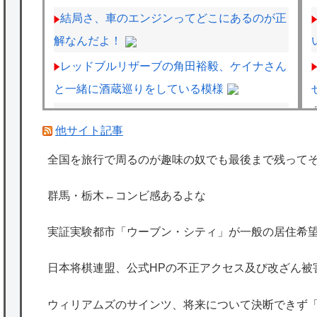
結局さ、車のエンジンってどこにあるのが正
解なんだよ！
レッドブルリザーブの角田裕毅、ケイナさん
と一緒に酒蔵巡りをしている模様
2026スーパーフォーミュラ第8戦「SUGO」
他サイト記事
決勝結果
全国を旅行で周るのが趣味の奴でも最後まで残って
フジテレビ「2026 FORMULA1 サマーブレ
イクSP」を明日（8月9日）から12日間毎日放
群馬・栃木←コンビ感あるよな
送へ
海外「日本は特別！」日本の地震支援を申し
実証実験都市「ウーブン・シティ」が一般の居住希望
出たあの親日経営者に海外が大騒ぎ
日本将棋連盟、公式HPの不正アクセス及び改ざん被
海外「勘弁して！」米国人が最も恐れる日本
の為替介入再びで海外が大騒ぎ
ウィリアムズのサインツ、将来について決断できず