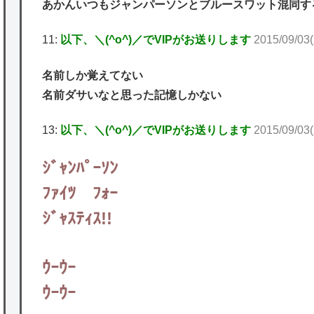
あかんいつもジャンパーソンとブルースワット混同す
11:
以下、＼(^o^)／でVIPがお送りします
2015/09/03
名前しか覚えてない
名前ダサいなと思った記憶しかない
13:
以下、＼(^o^)／でVIPがお送りします
2015/09/03
ｼﾞｬﾝﾊﾟｰｿﾝ
ﾌｧｲﾂ ﾌｫｰ
ｼﾞｬｽﾃｨｽ!!
ｳｰｳｰ
ｳｰｳｰ