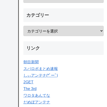
カテゴリー
リンク
朝目新聞
スパロボまとめ速報
しぃアンテナ(*ﾟーﾟ)
2GET
The 3rd
ワロタあんてな
だめぽアンテナ