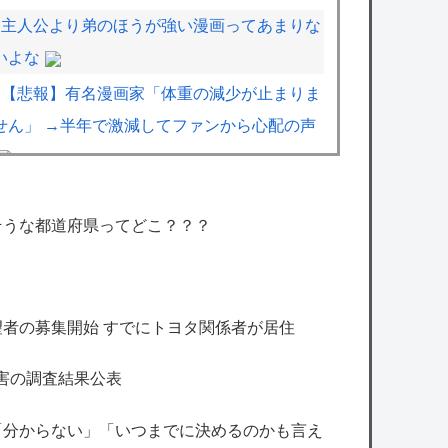
主人公より弟のほうが強い漫画ってあまりな
いよな
【悲報】有名漫画家「体重の減少が止まりま
せん」 →半年で激減してファンから心配の声
「ヒロアカ」久しぶりに読んだけどエンデヴ
ァーって正直そこまで悪いことしたかな
そうな都道府県ってどこ？？？
【悲報】岡本和真さん、吉田正尚にOPSを抜
かれる
【艦これ】そもそも深海ってなんか悪いこと
者の募集開始 すでにトヨタ関係者が居住
したの
害の調査結果公表
【艦これ】ナマケモノアガノウサギ 他
【艦これ】もちもちーの本気 他
「分からない」「いつまでに決めるのかも言え