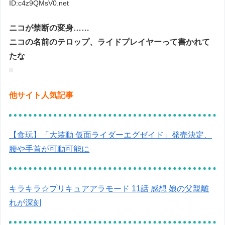
ID:c4z9QMsV0.net
ニコが禁断の変身……
ニコの名前のテロップ、ライドプレイヤーって書かれて
たな
他サイト人気記事
【食玩】「大装動 仮面ライダーエグゼイド」発売決定、
腰や手首が可動可能に
キラキラ☆プリキュアアラモード 11話 感想 娘の父親離
れが深刻