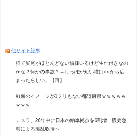
荷日更新・8月21日頃発売】
【ToLOVEる】一番くじ「To LOVEる-とらぶる-
ダークネス」フィギュアあり【発売決定・フィギ
ュア画像追加】
Powered by livedoor 相互RSS
他サイト記事
猫で尻尾がほとんどない猫様いるけど生れ付きなの
かな？何かの事故？→しっぽが短い猫は○○から広
まったらしい。【再】
麺類のイメージが1ミリもない都道府県ｗｗｗｗｗ
ｗｗｗ
テスラ、26年中に日本の納車拠点を6割増 販売急
増による混乱収拾へ