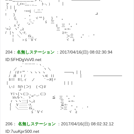
-‐’―ニ二二二二ニ＞ヽ､ ┃ ━━━━━━━━
ァ /,,ｨ=-;;,,, , ,,＿ ト-､ ） ┃
┃┃┃
‘ Y ｰ==j 〈,,二,ﾞ
! ) ｡ ┛
ゝ. {､ - ,. ヾ “^ } } ﾟ ｡
） ,. ‘-,,’ ≦ 三
ゞ, ∧ヾ ゝ’ﾟ ≦ 三 ﾟ｡ ﾟ
‘=-/ ヽﾟ ｡≧ 三 ＝=-
/ |ヽ ＼-ｧ, ≧=- 。
! ＼ ｲﾚ,､ ＞三 ｡ﾟ ･ ﾟ
| ＞≦｀Vヾ ヾ ≧
204：
名無しステーション
：2017/04/16(日) 08:02:30.94
ID:5FHDgVsV0.net
, ´ ￣￣￣｀丶、
／ ヽ ＼
/ / //〃”” ｀ヽ ヽヽ ヽ ━━┓┃┃
/ //l ｌ / ヽﾊl l l ┃ ━━━━━━━━
li l l ll l,.ィ ノ ｀─刈〃
┃ ┃┃┃
い.l lVﾄ ( ＞) ( ＜) l/
┛
Ｙlヽ{ヽ⊂⊃ ､_,､_, ⊂⊃
ﾚﾚﾉﾚヽ. ゝ’ﾟ ≦ 三 ﾟ｡ ﾟ
ｒ ヽヽ::::::|ヽ｡≧ 三 ＝=-
{ Ｖ::::::::: -ｧ, ≧=- 。
| ＼:::::::::: ｲﾚ,､ ＞三 ｡ﾟ ･ ﾟ
≦｀Vヾ ヾ ≧
206：
名無しステーション
：2017/04/16(日) 08:02:32.12
ID:7uuKprS00.net