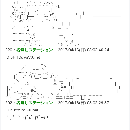
. /: :l: : : : :∧｀ヽ: :ヽ: ﾉ:ハ:ﾊ
/: : :|: : : : 「^｀｀ ｀｀｀´´｀ヽ|: i
: / ∧: : : :|､ , ﾉ , |: |
/: : :ｒ{: : : :l ￣ 、 ,´￣ ,从! ━━┓┃┃
. 厶ィ八|: : : :|=== == ,’: ハ ┃ ━━━━━━━━
. ノ: :从: : : | ”’ , ”’ {: :∧l
┃ ┃┃┃
／￣｀ヽ : ゝ’ﾟ ≦ 三 ﾟ｡ ﾟ
┛
::::::::::::::::ヽ|｡≧ 三 ＝=-
:::::::::::::::::::ハｧ, ≧=- 。
::::::::::::::::::≦｀Vヾ ヾ ≧
｡ﾟ /｡･ｲﾊ ､､ ｀ミ ｡ ﾟ ｡ ･
226：
名無しステーション
：2017/04/16(日) 08:02:40.24
ID:5FHDgVsV0.net
＿＿＿_
／ ＼
／:::::::─三三─＼
／::::::::: （ ○）三（○）＼
| ､” ﾞ)（__人__）ﾙ ﾟ｡ ﾟ _＿＿＿＿＿＿＿＿＿_
＼ ゝ’ﾟ ≦ 三 ﾟ | | |
＿＿／ ｡≧ 三 ＝ | | |
| | / , -ｧ, ≧= .| | |
| | / / .ｲﾚ,､ ＞ | | |
| | | ⌒ ーnｎｎ ,≦｀Vヾ ヾ ≧ |_|_＿＿＿＿_＿＿＿＿_|
￣ ＼＿_､(“二）｡ﾟ /｡･ｲﾊ ､＼､ｌ二二ｌ二二 ＿|_|＿_|＿
202：
名無しステーション
：2017/04/16(日) 08:02:29.87
ID:nJc85nSF0.net
｀;:ﾞ;｀;･(ﾟεﾟ )ﾌﾞｰｯ!!