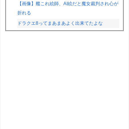
【画像】艦これ絵師、AI絵だと魔女裁判され心が
折れる
ドラクエ8ってまあまあよく出来てたよな
【朝日杯】柵木幹太五段が福間香奈女流五冠、出
口若武六段に勝利
【徹底討論】ワイ(48)無職はこのまま逃げ切れる
のか
車ってFF、FR、4WDとあるけど、走ってて違い
わかる？
【メガミデバイス】「B1R-M シャーシキット ス
キンカラーA」プラモデル【再販決定】
【ToLOVEる】ユニクリ「水着シリーズ ララ・サ
タリン・デビルーク 」1/4サイズフィギュア【出