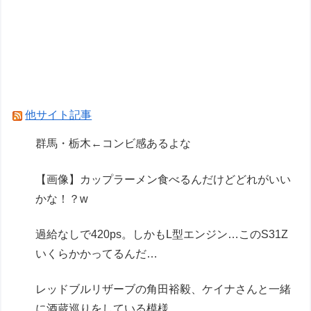
今の時期 河口で釣れる美味い魚教えて
Powered by livedoor 相互RSS
他サイト記事
群馬・栃木←コンビ感あるよな
【画像】カップラーメン食べるんだけどどれがいい
かな！？w
過給なしで420ps。しかもL型エンジン…このS31Z
いくらかかってるんだ…
レッドブルリザーブの角田裕毅、ケイナさんと一緒
に酒蔵巡りをしている模様