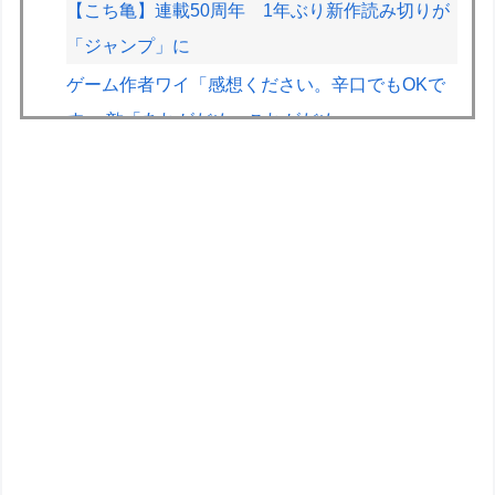
【こち亀】連載50周年 1年ぶり新作読み切りが
「ジャンプ」に
ゲーム作者ワイ「感想ください。辛口でもOKで
す」 敵「あれがだめ。これがだめ」
【悲報】ピカチュウが大量に半額
【悲報】ヒソカ、ビスケより弱かったｗｗｗｗ
【朗報】ぐらんぶるのヒロイン、遂にデレる
wwww
【画像】台湾とフランス、地震発生から6時間以
内に設置した「避難所」がこちらｗｗｗｗ
低迷しても上位に戻ってこられるマクラーレンと
戻ってこられないウィリアムズは何が違うの
群馬・栃木←コンビ感あるよな