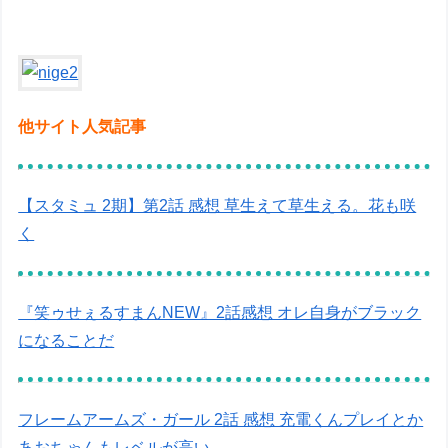
他サイト人気記事
【スタミュ 2期】第2話 感想 草生えて草生える。花も咲
く
『笑ゥせぇるすまんNEW』2話感想 オレ自身がブラック
になることだ
フレームアームズ・ガール 2話 感想 充電くんプレイとか
あおちゃんもレベルが高い