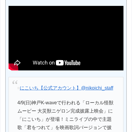
にこいち【公式アカウント】
@nikoichi_staff
4/9(日)神戸K-waveで行われる「ローカル怪獣
ムービー 大災獣ニゲロン完成披露上映会」に
「にこいち」が登場！ミニライブの中で主題
歌「君をつれて」を映画歌詞バージョンで披