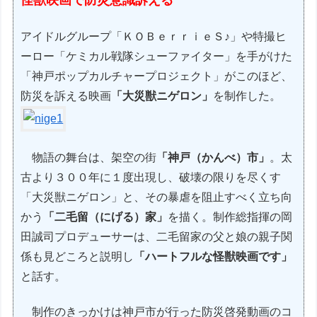
アイドルグループ「ＫＯＢｅｒｒｉｅＳ♪」や特撮ヒ
ーロー「ケミカル戦隊シューファイター」を手がけた
「神戸ポップカルチャープロジェクト」がこのほど、
防災を訴える映画
「大災獣ニゲロン」
を制作した。
物語の舞台は、架空の街
「神戸（かんべ）市」
。太
古より３００年に１度出現し、破壊の限りを尽くす
「大災獣ニゲロン」と、その暴虐を阻止すべく立ち向
かう
「二毛留（にげる）家」
を描く。制作総指揮の岡
田誠司プロデューサーは、二毛留家の父と娘の親子関
係も見どころと説明し
「ハートフルな怪獣映画です」
と話す。
制作のきっかけは神戸市が行った防災啓発動画のコ