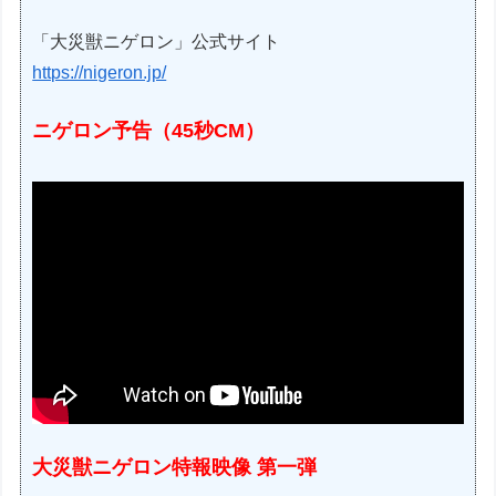
「大災獣ニゲロン」公式サイト
https://nigeron.jp/
ニゲロン予告（45秒CM）
大災獣ニゲロン特報映像 第一弾