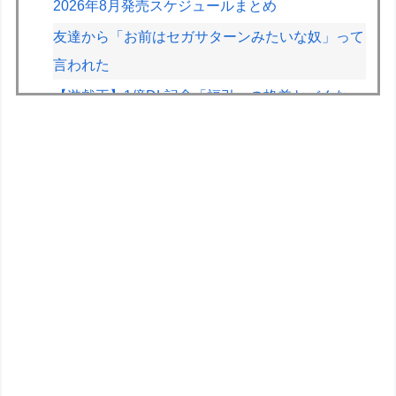
2026年8月発売スケジュールまとめ
友達から「お前はセガサターンみたいな奴」って
言われた
【遊戯王】1億DL記念「福引」の格差ヤバくな
い！？
【デレマス】Pの家の合鍵を勝手に作って部屋に
侵入しそうなアイドル
【画像】かつて天下を獲っていたYouTuberの現
在ｗｗｗｗ
【速報】とある魔術の禁書目録、最新刊でヒロイ
ン戦争決着wwwwwwwwwwwww
【画像】早朝カビキラーばらまきおばさん、結構
ばらまくｗｗｗｗ
道の駅に野菜や果物出荷してるんやけど「こうい