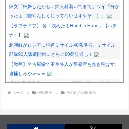
彼女「妊娠したかも…婦人科着いてきて」ワイ「分か
ったよ（嘘やんしくじってないはずやぞ…）」
【ラブライブ】 翼「決めたよHand in Hand」【ハチ
ナイ】
北朝鮮がロシアに弾道ミサイル40発供与、ミサイル
部隊90人派遣開始…さらに80発見通し！
【動画】名古屋栄で不良外人が警察官を突き飛ばす。
逮捕しろやｗｗｗ
【動画】首都高で4tトラックが原因の玉突き事故に巻
ホーム
怪獣映画
その他の怪獣映画
き込まれた軽バンの車載。
【動画】地震発生時の熊本総合病院の手術室の様子が
(((ﾟДﾟ)))
北朝鮮がロシアに弾道ミサイル40発供与、ミサイル