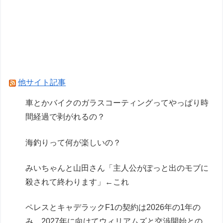
うの欲しい」とかある？
車のエアコンは外気取入派？それとも内気循環
派？
車とかバイクのガラスコーティングってやっぱり
時間経過で剥がれるの？
他サイト記事
Powered by livedoor 相互RSS
車とかバイクのガラスコーティングってやっぱり時
間経過で剥がれるの？
海釣りって何が楽しいの？
みいちゃんと山田さん「主人公がぽっと出のモブに
殺されて終わります」←これ
ペレスとキャデラックF1の契約は2026年の1年の
み、2027年に向けてウィリアムズと交渉開始との