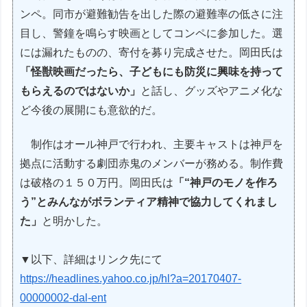
ンペ。同市が避難勧告を出した際の避難率の低さに注
目し、警鐘を鳴らす映画としてコンペに参加した。選
には漏れたものの、寄付を募り完成させた。岡田氏は
「怪獣映画だったら、子どもにも防災に興味を持って
もらえるのではないか」
と話し、グッズやアニメ化な
ど今後の展開にも意欲的だ。
制作はオール神戸で行われ、主要キャストは神戸を
拠点に活動する劇団赤鬼のメンバーが務める。制作費
は破格の１５０万円。岡田氏は
「“神戸のモノを作ろ
う”とみんながボランティア精神で協力してくれまし
た」
と明かした。
▼以下、詳細はリンク先にて
https://headlines.yahoo.co.jp/hl?a=20170407-
00000002-dal-ent