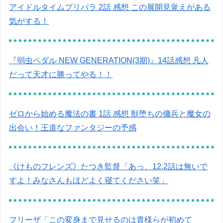
アイドルタイムプリパラ 2話 感想 この展開見覚えがある
気がする！
『弱虫ペダル NEW GENERATION(3期)』14話感想 凡人
だって天才に勝ってやる！！
ゼロから始める魔法の書 1話 感想 獣堕ちの傭兵と魔女の
出会い！王道なファンタジーの予感
《けものフレンズ》たつき監督「あっ、12.2話は無いで
すよ！みなさんもほどよく寝てください笑」
フリーザ「この変身まで見せるのは貴様らが初めて