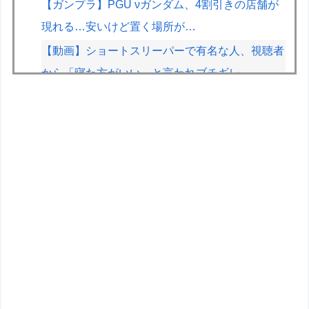
【ガンプラ】PGU νガンダム、4割引きの店舗が
現れる…安いけど置く場所が…
【動画】ショートスリーパーで有名な人、視聴者
から「寝た方がいい」と言われブチギレ
【朗報】ぐらんぶるのヒロイン、遂にデレる
wwww
【画像】山ガールさん、山でラーメンを食べたら
おじさんに怒られるｗｗｗ
ちいかわ、モモンガが死ぬとかいうアホな考察
【画像】露悪アニメ化ブーム、はじまるｗｗｗｗ
ｗｗｗ
戦いたくもないのに無理やり戦わさせられるポケ
モンが可哀想
レッドブルリザーブの角田裕毅、ケイナさんと一