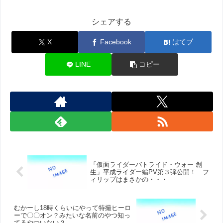
シェアする
X
Facebook
はてブ
LINE
コピー
「仮面ライダーバトライド・ウォー 創
生」平成ライダー編PV第３弾公開！ フ
ィリップはまさかの・・・
むかーし18時くらいにやって特撮ヒーロ
ーで〇〇オン？みたいな名前のやつ知っ
てるやついない？