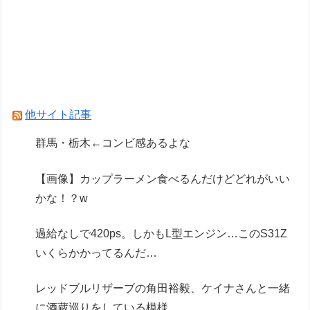
緒に酒蔵巡りをしている模様
日本将棋連盟、公式HPの不正アクセス及び改ざ
ん被害の調査結果公表
【悲報】元TOKIO長瀬智也さん、バイク写真を投
稿するも女子から「見た目が汚らしい」と叩かれ
他サイト記事
謝罪
群馬・栃木←コンビ感あるよな
Powered by livedoor 相互RSS
【画像】カップラーメン食べるんだけどどれがいい
かな！？w
過給なしで420ps。しかもL型エンジン…このS31Z
いくらかかってるんだ…
レッドブルリザーブの角田裕毅、ケイナさんと一緒
に酒蔵巡りをしている模様