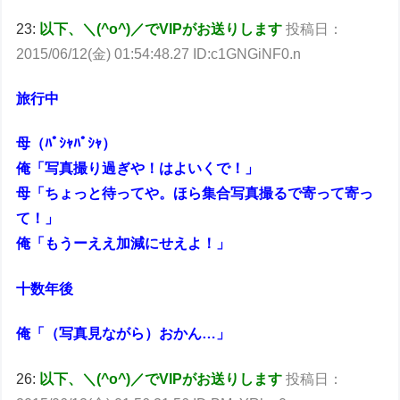
23:
以下、＼(^o^)／でVIPがお送りします
投稿日：
2015/06/12(金) 01:54:48.27 ID:c1GNGiNF0.n
旅行中
母（ﾊﾟｼｬﾊﾟｼｬ）
俺「写真撮り過ぎや！はよいくで！」
母「ちょっと待ってや。ほら集合写真撮るで寄って寄っ
て！」
俺「もうーええ加減にせえよ！」
十数年後
俺「（写真見ながら）おかん…」
26:
以下、＼(^o^)／でVIPがお送りします
投稿日：