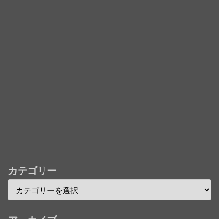
フレコ台本や絵コンテ、米津玄師による主題歌「地球
儀」ミュージッククリップ収録。スタジオジブリ作品
で初の「4K UHD」版も発売！！
★【ワートリ】今月新発売!!第27巻まとめ【コメント
欄まとめます】【しばらく固定記事です】
★【ワートリ】今月第241話「遠征選抜試験㊲」第
242話「遠征選抜試験㊳」【コメント欄まとめます】
【しばらく固定記事です】
★【ワートリ】風間隊3人≒忍田単騎くらいのイメー
ジかな
カテゴリー
Powered by livedoor 相互RSS