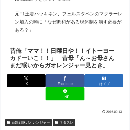
元F1王者ハッキネン、フェルスタペンのマクラーレ
ン加入の噂に「なぜ調和がある現体制を崩す必要が
ある？」
昔俺「ママ！！日曜日や！！イトーヨー
カドーいこ！！」 昔母「ん～お母さん
まだ眠いからガオレンジャー見とき」
X
Facebook
はてブ
LINE
2016.02.13
百獣戦隊ガオレンジャー
ネタスレ