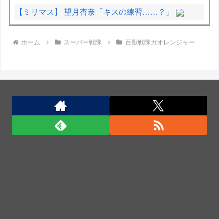
【ミリマス】 望月杏奈「キスの練習……？」
面接官「前の職場を辞めた理由は何ですか？」僕「は
ホーム
スーパー戦隊
百獣戦隊ガオレンジャー
い、えっと、上司のパワハラと飲み会の多さにメンタ
ルがやられて...給料も低く...」
国産初、遠隔監視型の自動運転トラクター…クボタが
来春に発売！
国産初、遠隔監視型の自動運転トラクター…クボタが
来春に発売！
インド、ロシアの第5世代戦闘機「Su-57」の購入を
見送りか！
白黒のコマになぜ色が見えるのか 200年の謎をAIが解
明！
「君たちはどう生きるか」Blu-ray予約受付開始！ア