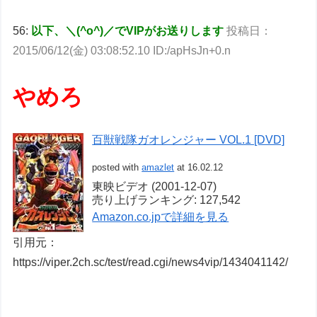
56:
以下、＼(^o^)／でVIPがお送りします
投稿日：
2015/06/12(金) 03:08:52.10 ID:/apHsJn+0.n
やめろ
百獣戦隊ガオレンジャー VOL.1 [DVD]
posted with
amazlet
at 16.02.12
東映ビデオ (2001-12-07)
売り上げランキング: 127,542
Amazon.co.jpで詳細を見る
引用元：
https://viper.2ch.sc/test/read.cgi/news4vip/1434041142/