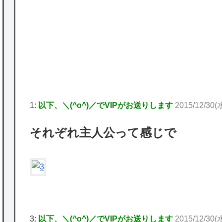
★【ワートリ】対ボーダーに特化とは言うけ
ど
★【ワートリ】2周目も全員でやる隊と分担
でやる隊はそれぞれどの位いるんだろうか特
P
別課題消化時は別として
Powered by livedoor 相互RSS
1:
以下、＼(^o^)／でVIPがお送りします
2015/12/30(水
それぞれ主人公って感じで
3:
以下、＼(^o^)／でVIPがお送りします
2015/12/30(水