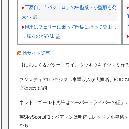
三菱自、「パジェロ」の中型版・小型版も発
売へ
週末はフェリーに乗って離島に行って登山し
て帰るのが趣味
SuperGT：2027年からのワンメイクタイヤ
他サイト記事
がGT500→ブリヂストン、GT300→ダンロッ
プに決まったわけだが
【にんにく＆バター】ワイ、ウッキウキでツマミ作
仏F1記者「アロンソが2年契約延長に向けア
フジメディアHDデジタル事業収入が大幅増、FOD
ストンマーチンに年間4000万ユーロ（約72.8
ツ販売が好調
億円）を要求」
ネット「ゴールド免許はペーパードライバーの証」
海外「日本は特別！」日本の地震支援を申し
出たあの親日経営者に海外が大騒ぎ
英SkySportsF1：ベアマンは明確にレッドブル昇
海外「勘弁して！」米国人が最も恐れる日本
かも