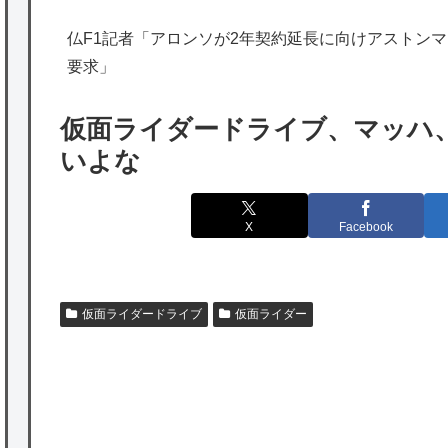
の為替介入再びで海外が大騒ぎ
仏F1記者「アロンソが2年契約延長に向けアストンマー
韓国人「実は日本経済を支えて生かしている
要求」
のは韓国人である理由がこちら…」→「日本
も感謝してるらしい…（ﾌﾞﾙﾌﾞﾙ」＝韓国の反
仮面ライダードライブ、マッハ
応
いよな
海外「日本よ、お前がナンバーワンだ」 熊
本地震直後の日本の対応のスピードに世界が
X
Facebook
衝撃
★【ワートリ】細かい情報まで含めて構成さ
れたキャラの掛け合いだからなぁ（約100人）
仮面ライダードライブ
仮面ライダー
★【ワートリ】基本的に最上さんも迅に後事
を託すつもりで黒トリガー化したんじゃねえ
かな。