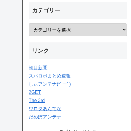
カテゴリー
リンク
朝目新聞
スパロボまとめ速報
しぃアンテナ(*ﾟーﾟ)
2GET
The 3rd
ワロタあんてな
だめぽアンテナ