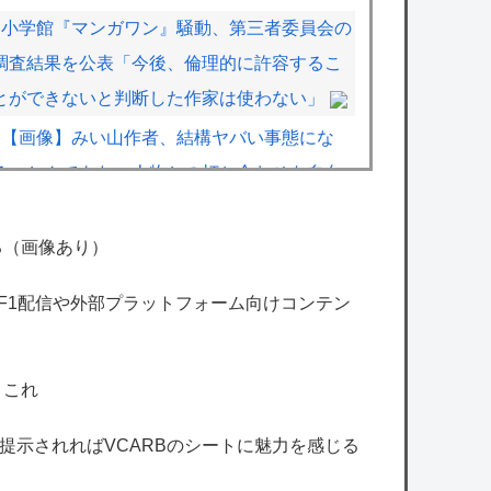
小学館『マンガワン』騒動、第三者委員会の
調査結果を公表「今後、倫理的に許容するこ
とができないと判断した作家は使わない」
【画像】みい山作者、結構ヤバい事態にな
る。とんでもない人物との打ち合わせを自白
していた
ラブコメ漫画で応援してたヒロインが負けた
る（画像あり）
時の悲しさは異常ｗｗｗｗ
のF1配信や外部プラットフォーム向けコンテン
【悲報】ヤクルト池山監督、辞めろの声多数
ｗｗｗｗｗｗｗｗｗｗｗｗｗｗ
←これ
ヒカルさん、明治座での落語家デビュー公演
をユーチューブで全編公開 9月の2回目の公
格を提示されればVCARBのシートに魅力を感じる
演も発表