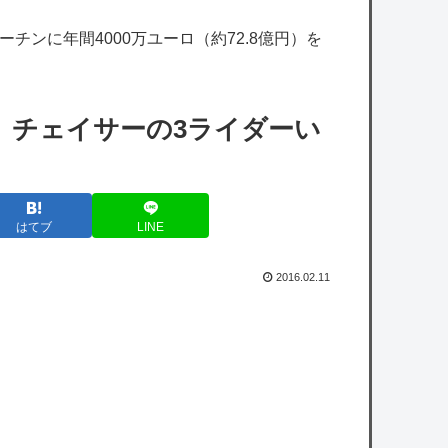
【ストグラ】ズズって他の配信者と一緒だと
チンに年間4000万ユーロ（約72.8億円）を
面白いんだよな
【にじさんじ】アッキーナ「🌬️私はふー💕ふ
ー💕おじさんだよ🖤」← 『英訳の人も限界』
、チェイサーの3ライダーい
『過酷な翻訳』
【艦これ】E5クリアした人に聞きたいんだ
けど基地航空の熟練度どうしてた？
はてブ
LINE
【艦これ】みんなもう終わってそうだから聞
くんだけど E3-2ってサブの穴が空いてないダ
2016.02.11
イハツ駆逐並べて 高速＋とかしてるとアホほ
ど時間かかる？
【艦これ】今回のかわいい大賞は決まった
【悲報】まどマギ映画、今月公開なのに話題